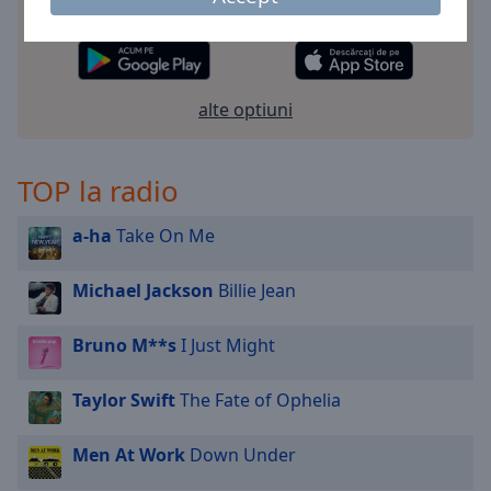
posturile de radio preferate - oriunde te-ai afla!
alte optiuni
TOP la radio
a-ha
Take On Me
Michael Jackson
Billie Jean
Bruno M**s
I Just Might
Taylor Swift
The Fate of Ophelia
Men At Work
Down Under