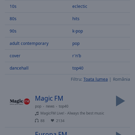
Skip
10s
eclectic
Forward
Mute
80s
hits
Current
Time
0:00
90s
k-pop
/
Duration
-:-
adult contemporary
pop
Loaded
:
cover
r'n'b
0.00%
Stream
dancehall
top40
Type
LIVE
Seek to
Filtru:
Toata lumea
România
live,
currently
behind
live
LIVE
Magic FM
Remaining
pop
news
top40
Time
-
MagicFM Live! - Always the best music
-:-
88
2134
1x
Europa FM