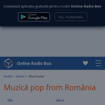
Instalează aplicația gratuită pentru mobil
Online Radio Box
Nu, mulțumesc
Online Radio Box
Video
Player
is
Acasă
Genuri
Muzică pop
loading.
Muzică pop from România
Play
Video
Play
00s
disco
Skip
Backward