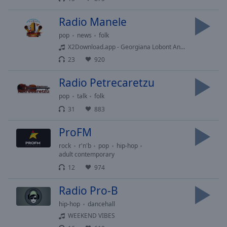
Area
Background
Radio Manele
Color
pop
news
folk
X2Download.app - Georgiana Lobont Andreea Banica - Intre doua nu te ploua (128 kbps)
Opacity
23
920
Radio Petrecaretzu
Font
Size
pop
talk
folk
31
883
Text
ProFM
Edge
rock
r'n'b
pop
hip-hop
Style
adult contemporary
12
974
Font
Radio Pro-B
Family
hip-hop
dancehall
WEEKEND VIBES
Reset