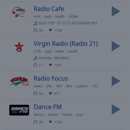
selected
Radio Cafe
rock
pop
top40
oldies
Audio
Track
IGGY POP - ET SI TU N'EXISTAIS PAS
40
1158
Picture-
in-
Picture
Virgin Radio (Radio 21)
Fullscreen
r'n'b
pop
news
top40
This
Antonia - Marabou
is
17
1301
a
modal
Radio Focus
window.
news
90s
00s
80s
culture
10s
Beginning
64
651
of
dialog
Dance FM
window.
dance
trance
house
pop
Escape
40
1120
will