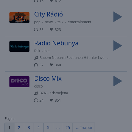
16
612
Done
Close
City Rádió
Modal
Dialog
pop
news
talk
entertainment
End
33
323
of
dialog
Radio Nebunya
window.
folk
hits
Rupem Nebunia Sectiunea Hiturilor Live cu Dinu
37
360
Disco Mix
disco
BZN - Xristoejena
24
351
Pagini:
1
2
3
4
5
...
25
← înapoi