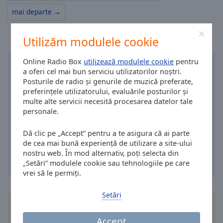
mai departe →
Utilizăm modulele cookie
Online Radio Box
utilizează modulele cookie
pentru
a oferi cel mai bun serviciu utilizatorilor noștri.
Posturile de radio și genurile de muzică preferate,
preferințele utilizatorului, evaluările posturilor și
multe alte servicii necesită procesarea datelor tale
personale.
Dă clic pe „Accept” pentru a te asigura că ai parte
de cea mai bună experiență de utilizare a site-ului
nostru web. În mod alternativ, poți selecta din
„Setări” modulele cookie sau tehnologiile pe care
vrei să le permiți.
Setări
Instalează aplicația gratuită Online Radio Box
aplicație pe smartphone-ul tău și ascultă-ți online
Accept