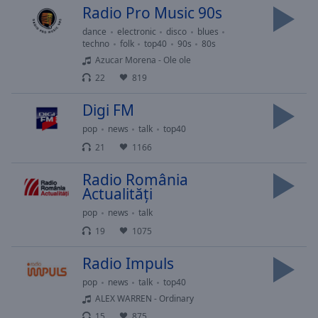
cancel
Radio Pro Music 90s
and
dance
electronic
disco
blues
close
techno
folk
top40
90s
80s
the
Azucar Morena - Ole ole
window.
22
819
Text
Digi FM
Color
pop
news
talk
top40
21
1166
Opacity
Radio România
Actualități
Text
Background
pop
news
talk
Color
19
1075
Radio Impuls
Opacity
pop
news
talk
top40
ALEX WARREN - Ordinary
Caption
15
875