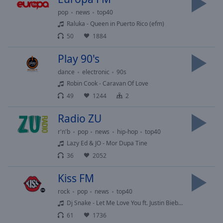
Playback
Rate
pop
news
top40
Raluka - Queen in Puerto Rico (efm)
Chapters
50
1884
Chapters
Play 90's
Descriptions
dance
electronic
90s
descriptions
Robin Cook - Caravan Of Love
off
,
49
1244
2
selected
Radio ZU
Subtitles
r'n'b
pop
news
hip-hop
top40
subtitles
Lazy Ed & JO - Mor Dupa Tine
settings
,
36
2052
opens
Kiss FM
subtitles
settings
rock
pop
news
top40
dialog
Dj Snake - Let Me Love You ft. Justin Bieber
subtitles
61
1736
off
,