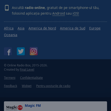
Ascultă
radio online
, gratuit de pe smartphone-ul tău,
folosind aplicația pentru
Android
sau
iOS!
Africa
Asia
America de Nord
America de Sud
Europe
Oceania
© Online Radio Box, 2015-2026.
Created by
Final Level
Termeni
Confidențialitate
Feedback
Widget
Pentru posturile de radio
Magic FM