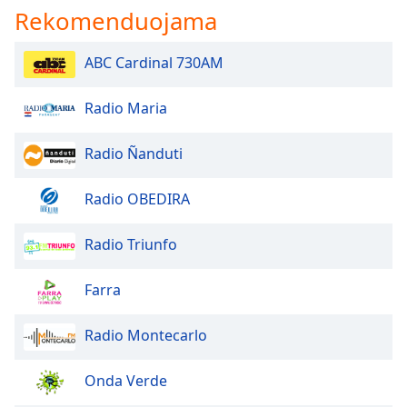
Rekomenduojama
Opacity
ABC Cardinal 730AM
Caption
Radio Maria
Area
Background
Color
Radio Ñanduti
Radio OBEDIRA
Opacity
Radio Triunfo
Font
Size
Farra
Text
Radio Montecarlo
Edge
Style
Onda Verde