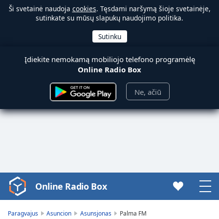
Ši svetainė naudoja
cookies
. Tęsdami naršymą šioje svetainėje,
sutinkate su mūsų slapukų naudojimo politika.
Įdiekite nemokamą mobiliojo telefono programėlę
Online Radio Box
Ne, ačiū
Online Radio Box
Video
Player
is
Paragvajus
Asuncion
Asunsjonas
Palma FM