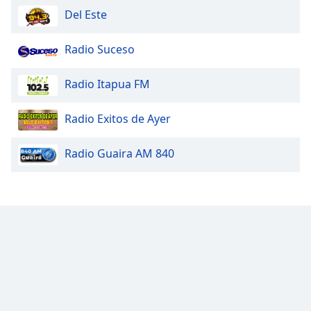
Font
Del Este
Family
Radio Suceso
Reset
Radio Itapua FM
Done
Close
Modal
Radio Exitos de Ayer
Dialog
End
of
Radio Guaira AM 840
dialog
window.