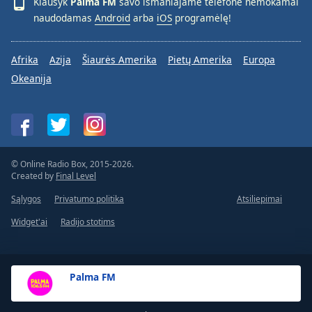
Klausyk
Palma FM
savo išmaniajame telefone nemokamai
naudodamas
Android
arba
iOS
programėlę!
Afrika
Azija
Šiaurės Amerika
Pietų Amerika
Europa
Okeanija
© Online Radio Box, 2015-2026.
Created by
Final Level
Sąlygos
Privatumo politika
Atsiliepimai
Widget'ai
Radijo stotims
Palma FM