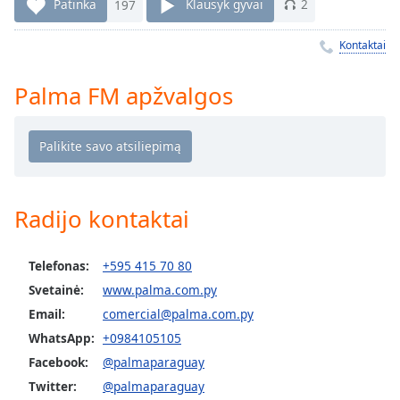
Remaining
Patinka
197
Klausyk gyvai
2
Time
-
-:-
Kontaktai
1x
Palma FM apžvalgos
Playback
Rate
Chapters
Chapters
Radijo kontaktai
Descriptions
descriptions
Telefonas:
+595 415 70 80
off
,
selected
Svetainė:
www.palma.com.py
Email:
comercial@palma.com.py
Subtitles
WhatsApp:
+0984105105
subtitles
Facebook:
@palmaparaguay
settings
,
Twitter:
@palmaparaguay
opens