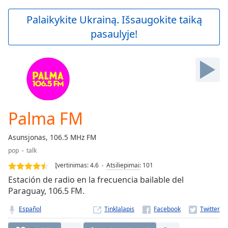
loading.
Play
Palaikykite Ukrainą. Išsaugokite taiką
Video
pasaulyje!
Play
Skip
Backward
Skip
Forward
Mute
Current
Time
0:00
Palma FM
/
Duration
-:-
Asunsjonas, 106.5 MHz FM
Loaded
:
pop
talk
0.00%
Stream
Įvertinimas:
4.6
Atsiliepimai
:
101
Type
LIVE
Estación de radio en la frecuencia bailable del
Seek to
Paraguay, 106.5 FM.
live,
currently
Español
Tinklalapis
behind
live
LIVE