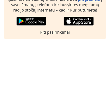
of
savo išmanųjį telefoną ir klausykitės mėgstamų
dialog
radijo stočių internetu – kad ir kur būtumėte!
window.
Escape
will
cancel
kiti pasirinkimai
and
close
the
window.
Text
Color
Opacity
Text
Background
Color