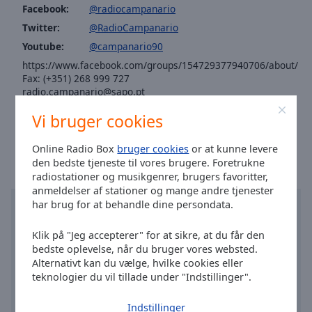
Area
Facebook:
@radiocampanario
Background
Twitter:
@RadioCampanario
Color
Youtube:
@campanario90
https://www.facebook.com/groups/154729377940706/about/
Opacity
Fax: (+351) 268 999 727
radio.campanario@sapo.pt
Publicidade: publicidade@radiocampanario.com
Vi bruger cookies
Font
Klokken i Vila Viçosa
:
11:36
,
08.08.2026
Size
Online Radio Box
bruger cookies
or at kunne levere
den bedste tjeneste til vores brugere. Foretrukne
Text
radiostationer og musikgenrer, brugers favoritter,
Edge
anmeldelser af stationer og mange andre tjenester
Style
har brug for at behandle dine persondata.
Klik på "Jeg accepterer" for at sikre, at du får den
Font
bedste oplevelse, når du bruger vores websted.
Family
Alternativt kan du vælge, hvilke cookies eller
teknologier du vil tillade under "Indstillinger".
Reset
Indstillinger