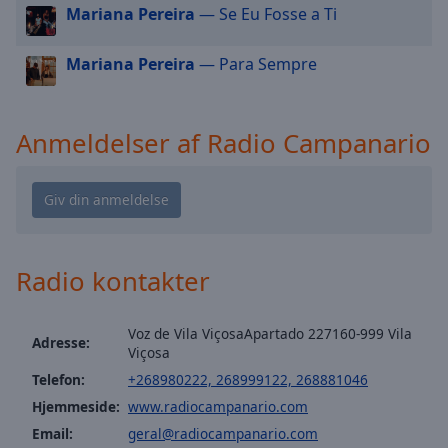
cancel
Mariana Pereira
— Se Eu Fosse a Ti
and
close
Mariana Pereira
— Para Sempre
the
window.
Anmeldelser af Radio Campanario
Text
Color
Opacity
Radio kontakter
Text
Background
Color
Voz de Vila ViçosaApartado 227160-999 Vila
Adresse:
Viçosa
Opacity
Telefon:
+268980222, 268999122, 268881046
Hjemmeside:
www.radiocampanario.com
Email:
geral@radiocampanario.com
Caption