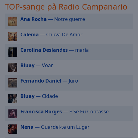
TOP-sange på Radio Campanario
selected
Audio
Ana Rocha
— Notre guerre
Track
Calema
— Chuva De Amor
Picture-
in-
Picture
Carolina Deslandes
— maria
Fullscreen
This
is
Bluay
— Voar
a
modal
Fernando Daniel
— Juro
window.
Bluay
— Cidade
Beginning
of
Francisca Borges
— E Se Eu Contasse
dialog
window.
Escape
Nena
— Guardei-te um Lugar
will