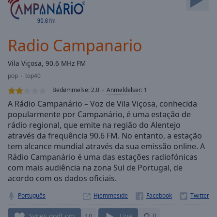
Skip
Forward
Mute
Current
Radio Campanario
Time
0:00
/
Vila Viçosa, 90.6 MHz FM
Duration
-:-
pop
top40
Loaded
:
0.00%
Bedømmelse:
2.0
Anmeldelser
:
1
Stream
A Rádio Campanário – Voz de Vila Viçosa, conhecida
Type
LIVE
popularmente por Campanário, é uma estação de
rádio regional, que emite na região do Alentejo
Seek to
live,
através da frequência 90.6 FM. No entanto, a estação
currently
tem alcance mundial através da sua emissão online. A
behind
live
LIVE
Rádio Campanário é uma das estações radiofónicas
Remaining
com mais audiência na zona Sul de Portugal, de
Time
-
acordo com os dados oficiais.
-:-
Português
Hjemmeside
1x
Synes godt om
10
Live
0