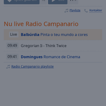
Playback
Rate
Playliste
Kontakter
Chapters
Chapters
Nu live Radio Campanario
Descriptions
Live
Balbúrdia
Pinta o teu mundo a cores
descriptions
off
,
09:49
Gregorian Ii - Think Twice
selected
09:41
Domingues
Romance de Cinema
Subtitles
Radio Campanario playliste
subtitles
settings
,
opens
subtitles
settings
dialog
subtitles
off
,