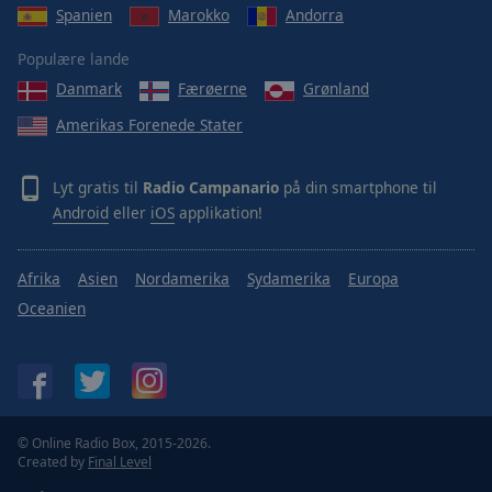
Spanien
Marokko
Andorra
Populære lande
Danmark
Færøerne
Grønland
Amerikas Forenede Stater
Lyt gratis til
Radio Campanario
på din smartphone til
Android
eller
iOS
applikation!
Afrika
Asien
Nordamerika
Sydamerika
Europa
Oceanien
© Online Radio Box, 2015-2026.
Created by
Final Level