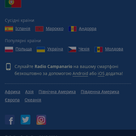
Сусідні країни
Іспанія
Марокко
Андорра
Популярні країни
Польща
Україна
Чехія
Молдова
Слухайте
Radio Campanario
на вашому смартфоні
безкоштовно за допомогою
Android
або
iOS
додатка!
Африка
Азія
Північна Америка
Південна Америка
Європа
Океанія