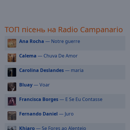
off
,
selected
Audio
Track
ТОП пісень на Radio Campanario
Picture-
Ana Rocha
— Notre guerre
in-
Picture
Fullscreen
Calema
— Chuva De Amor
This
is
Carolina Deslandes
— maria
a
modal
window.
Bluay
— Voar
Beginning
Francisca Borges
— E Se Eu Contasse
of
dialog
Fernando Daniel
— Juro
window.
Escape
Khiaro
— Se Fores ao Alentejo
will