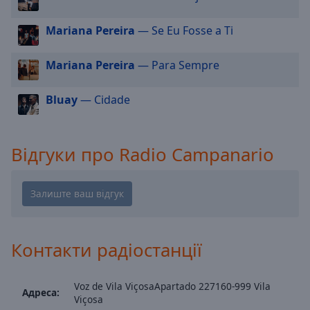
cancel
and
Mariana Pereira
— Se Eu Fosse a Ti
close
the
Mariana Pereira
— Para Sempre
window.
Bluay
— Cidade
Text
Color
Відгуки про Radio Campanario
Opacity
Text
Background
Color
Контакти радіостанції
Opacity
Voz de Vila ViçosaApartado 227160-999 Vila
Адреса:
Viçosa