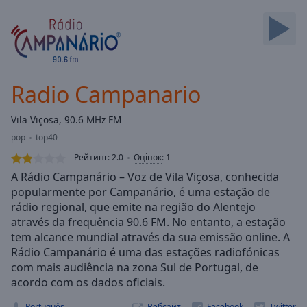
Backward
Skip
Forward
Mute
Current
Time
0:00
Radio Campanario
/
Duration
-:-
Vila Viçosa, 90.6 MHz FM
Loaded
:
pop
top40
0.00%
Stream
Рейтинг:
2.0
Оцінок
:
1
Type
LIVE
A Rádio Campanário – Voz de Vila Viçosa, conhecida
Seek to
popularmente por Campanário, é uma estação de
live,
rádio regional, que emite na região do Alentejo
currently
behind
através da frequência 90.6 FM. No entanto, a estação
live
LIVE
tem alcance mundial através da sua emissão online. A
Remaining
Rádio Campanário é uma das estações radiofónicas
Time
-
com mais audiência na zona Sul de Portugal, de
-:-
acordo com os dados oficiais.
1x
Português
Вебсайт