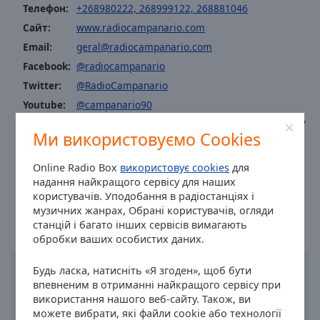
Caption
Телефон:
+268980222, 268999122, 268881046
Area
Сайт:
www.radiocampanario.com
Background
Email:
geral@radiocampanario.com
Color
Facebook:
@radiocampanario
Twitter:
@RadioCampanario
Opacity
Youtube:
@campanario90
https://www.facebook.com/groups/154729377940706/about/
Font
Ми використовуємо Cookies
Fax: (+351) 268 999 727
Size
radio.campanario@sapo.pt
Publicidade: publicidade@radiocampanario.com
Online Radio Box
використовує cookies
для
надання найкращого сервісу для наших
Час в місті Vila Viçosa
:
15:37
,
08.10.2026
Text
користувачів. Уподобання в радіостанціях і
Edge
музичних жанрах, Обрані користувачів, огляди
Style
станцій і багато інших сервісів вимагають
обробки ваших особистих даних.
Font
Будь ласка, натисніть «Я згоден», щоб бути
Family
впевненим в отриманні найкращого сервісу при
використання нашого веб-сайту. Також, ви
можете вибрати, які файли cookie або технології