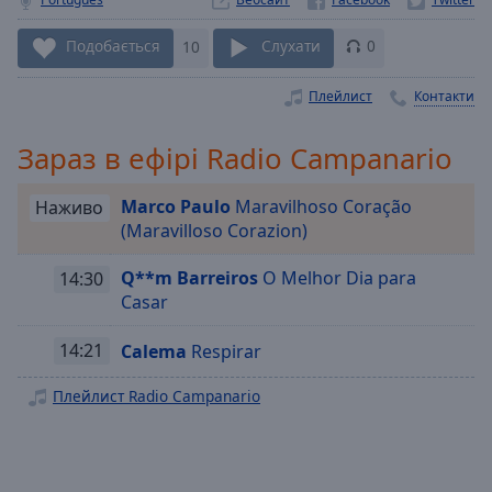
Playback
Rate
Подобається
10
Слухати
0
Chapters
Плейлист
Контакти
Chapters
Зараз в ефірі Radio Campanario
Descriptions
descriptions
Marco Paulo
Maravilhoso Coração
Наживо
off
,
(Maravilloso Corazion)
selected
Q**m Barreiros
O Melhor Dia para
14:30
Subtitles
Casar
subtitles
14:21
Calema
Respirar
settings
,
opens
Плейлист Radio Campanario
subtitles
settings
dialog
subtitles