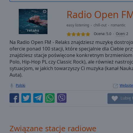
/
Duration
-:-
Radio Open FM 
Loaded
:
0.00%
easy listening
chill-out
romantic
0:00
Ocena:
5.0
Ocen
:
2
Stream
Type
Na Radio Open FM - Relaks znajdziesz muzykę dostrojon
LIVE
ofercie ponad 100 stacji, które specjalnie dla Ciebie 
Seek to
live,
znajdziesz stacje poświęcone konkretnym brzmieniom 
currently
Polo, Hip-Hop PL czy Classic Rock), ale również nastrojo
behind
live
LIVE
sytuacjom, w jakich towarzyszy Ci muzyka (kanał Nauka 
Remaining
Auta).
Time
-
Polski
Website
-:-
Lubię 
1x
Playback
Rate
Chapters
Związane stacje radiowe