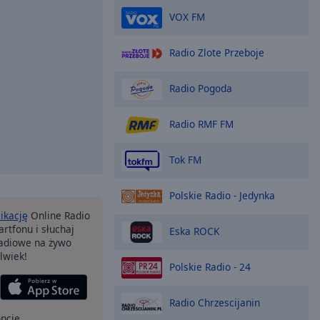
VOX FM
Radio Zlote Przeboje
Radio Pogoda
Radio RMF FM
Tok FM
Polskie Radio - Jedynka
likację
Online Radio
rtfonu i słuchaj
Eska ROCK
 radiowe na żywo
lwiek!
Polskie Radio - 24
Radio Chrzescijanin
opcje