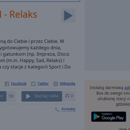
- Relaks
ą do Ciebie i przez Ciebie. W
przygotowujemy każdego dnia,
i gatunkom (np. Impreza, Disco
m (m.in. Happy, Sad, Relaks) i
czy stacje z kategorii Sport i Do
Instałuj darmową
ap
Box do swego sma
to
59
Słuchaj radia
0
uliubionę stacji
gdzieko
Kontakty
inne 