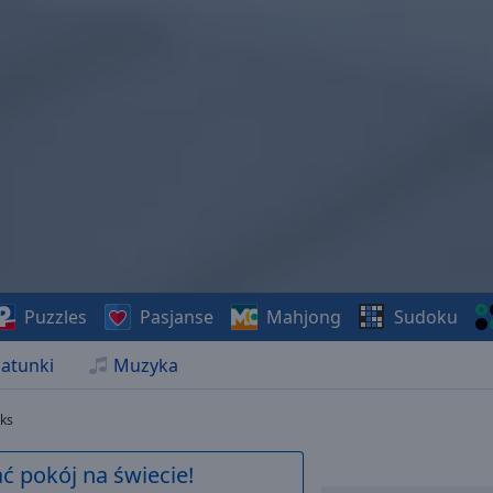
Puzzles
Pasjanse
Mahjong
Sudoku
atunki
Muzyka
aks
 pokój na świecie!