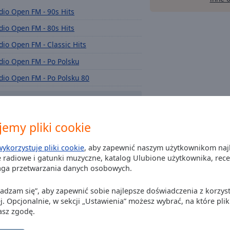
dio Open FM - 90s Hits
dio Open FM - 80s Hits
dio Open FM - Classic Hits
dio Open FM - Po Polsku
dio Open FM - Po Polsku 80
dio Open FM - Weekend Chill
dio Open FM - Weekend Hits
emy pliki cookie
dio Open FM - Praca
dio Open FM - Dzień Dobry!
wykorzystuje pliki cookie
, aby zapewnić naszym użytkownikom naj
 radiowe i gatunki muzyczne, katalog Ulubione użytkownika, recenz
dio Open FM - Dobranoc
aga przetwarzania danych osobowych.
dio Open FM - Happy
Zgadzam się”, aby zapewnić sobie najlepsze doświadczenia z korzyst
dio Open FM - Love
j. Opcjonalnie, w sekcji „Ustawienia” możesz wybrać, na które plik
dio Open FM - Gwiazdy
asz zgodę.
dio Open FM - Po Polsku 60/70