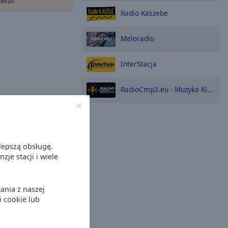
Radio Kaszebe
Meloradio
InterStacja
RadioCmp3.eu - Muzyka Klubowa, Techno, Dance
lepszą obsługę.
je stacji i wiele
ania z naszej
i cookie lub