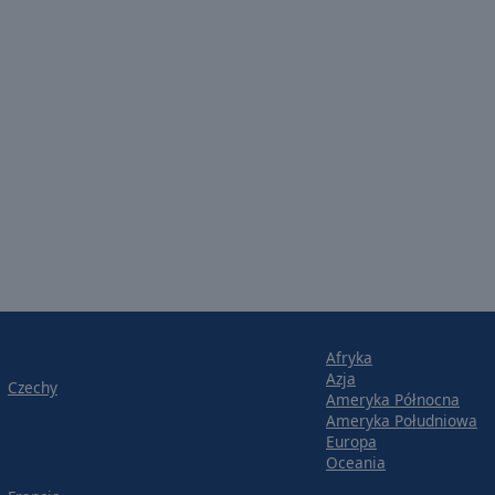
Afryka
Azja
Czechy
Ameryka Północna
Ameryka Południowa
Europa
Oceania