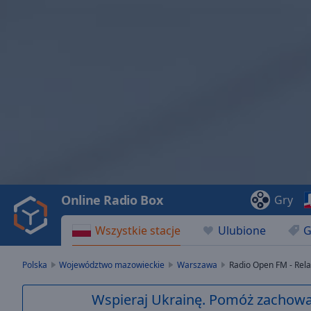
Video
Player
is
loading.
Play
Video
Online Radio Box
Gry
Play
Skip
Wszystkie stacje
Ulubione
G
Backward
Skip
Forward
Polska
Województwo mazowieckie
Warszawa
Radio Open FM - Rel
Mute
Current
Wspieraj Ukrainę. Pomóż zachować
Time
0:00