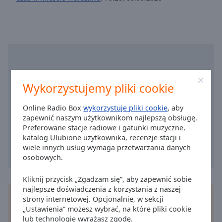
Radio Open FM - Alt Classic
cancel
Radio Open FM - Alt Club
and
close
Radio Open FM - Alt PL
the
Radio Open FM - Alt Café
window.
Radio Open FM - Alt Freszzz
Text
Radio Open FM - 500 Alternative Hits
Wykorzystujemy pliki cookie
Color
Radio Open FM - Punk Rock
Online Radio Box
wykorzystuje pliki cookie
, aby
Radio Open FM - Ciężkie Brzmienia
Opacity
zapewnić naszym użytkownikom najlepszą obsługę.
Preferowane stacje radiowe i gatunki muzyczne,
Radio Open FM - Classic Metal
katalog Ulubione użytkownika, recenzje stacji i
Text
Radio Open FM - 500 Heavy Hits
wiele innych usług wymaga przetwarzania danych
Background
osobowych.
Radio Open FM - Classic Rock
Color
Radio Open FM - Rock Ballady
Kliknij przycisk „Zgadzam się”, aby zapewnić sobie
najlepsze doświadczenia z korzystania z naszej
Radio Open FM - American Rock
Opacity
Instałuj darmową
aplikację
Online Radio Box do
strony internetowej. Opcjonalnie, w sekcji
swego smartfonu i słuchaj uliubionę stacji radiowe
Radio Open FM - Giganci Rocka
„Ustawienia” możesz wybrać, na które pliki cookie
na żywo gdziekolwiek!
lub technologie wyrażasz zgodę.