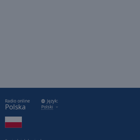
Radio Open FM - Classic Hits
Radio Open FM - Po Polsku
Radio Open FM - Po Polsku 80
Radio Open FM - Weekend Chill
Radio Open FM - Weekend Hits
Radio Open FM - Praca
Radio Open FM - Dzień Dobry!
Radio Open FM - Dobranoc
Radio Open FM - Happy
Radio Open FM - Love
Radio online
Język:
Polska
Radio Open FM - Relaks
Polski
Radio Open FM - Gwiazdy
Radio Open FM - Po Polsku 60/70
Radio Open FM - Ladies Café