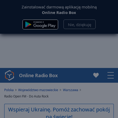
Zainstalować darmową aplikację mobilną
Online Radio Box
Nie, dziękuję
Online Radio Box
Video
Player
is
Polska
Województwo mazowieckie
Warszawa
loading.
Radio Open FM - Do Auta Rock
Play
Video
Wspieraj Ukrainę. Pomóż zachować pokój
Play
na świecie!
Skip