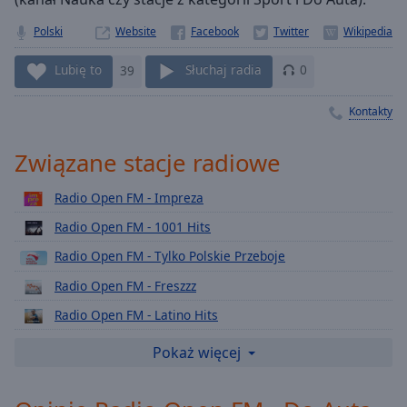
Playback
Rate
Polski
Website
Chapters
Lubię to
39
Słuchaj radia
0
Chapters
Kontakty
Descriptions
Związane stacje radiowe
descriptions
off
,
Radio Open FM - Impreza
selected
Radio Open FM - 1001 Hits
Subtitles
Radio Open FM - Tylko Polskie Przeboje
subtitles
Radio Open FM - Freszzz
settings
,
Radio Open FM - Latino Hits
opens
subtitles
Radio Open FM - Odgłosy Natury
Pokaż więcej
settings
Radio Open FM - Biesiada Śląska
dialog
subtitles
Radio Open FM - Biesiada