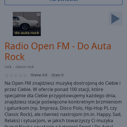
Backward
Skip
Forward
Mute
Current
Time
0:00
/
Radio Open FM - Do Auta
Duration
-:-
Loaded
:
Rock
0.00%
Stream
rock
classic rock
Type
LIVE
Ocena:
0.0
Ocen
:
0
Seek to
live,
Na Open FM znajdziesz muzykę dostrojoną do Ciebie i
currently
przez Ciebie. W ofercie ponad 100 stacji, które
behind
live
LIVE
specjalnie dla Ciebie przygotowujemy każdego dnia,
Remaining
znajdziesz stacje poświęcone konkretnym brzmieniom
Time
-
i gatunkom (np. Impreza, Disco Polo, Hip-Hop PL czy
-:-
Classic Rock), ale również nastrojom (m.in. Happy, Sad,
Relaks) i sytuacjom, w jakich towarzyszy Ci muzyka
1x
(kanał Nauka czy stacje z kategorii Sport i Do Auta).