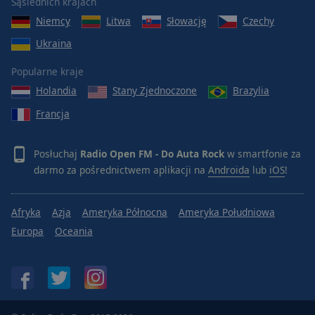
Sąsiednich krajach
Radio Open FM - Crema Café
Niemcy
Litwa
Słowację
Czechy
Radio Open FM - We Dwoje
Ukraina
Radio Open FM - Hip-Hop PL
Popularne kraje
Radio Open FM - 500 Hip-Hop Hits
Holandia
Stany Zjednoczone
Brazylia
Radio Open FM - Hip-Hop Freszzz
Francja
Radio Open FM - Chillout
Radio Open FM - Retro Café
Posłuchaj
Radio Open FM - Do Auta Rock
w smartfonie za
darmo za pośrednictwem aplikacji na
Androida
lub
iOS
!
Radio Open FM - Top Wszech Czasów
Radio Open FM - Największe Przeboje XX w.
Afryka
Azja
Ameryka Północna
Ameryka Południowa
Radio Open FM - Top Wszech Czasów - Polska
Europa
Oceania
Radio Open FM - Polskie Ballady
Radio Open FM - Dobry Wieczór
Radio Open FM - Muzyka do snu
Radio Open FM - Koncentracja