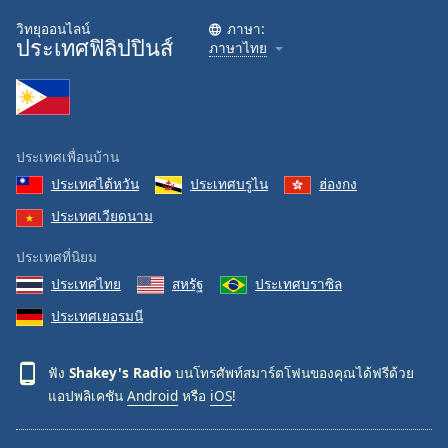
Family
วิทยุออนไลน์
ภาษา:
ประเทศฟิลิปปินส์
ภาษาไทย
Reset
Done
Close
Modal
ประเทศเพื่อนบ้าน
Dialog
End
ประเทศไต้หวัน
ประเทศบรูไน
ฮ่องกง
of
ประเทศเวียดนาม
dialog
window.
ประเทศที่นิยม
ประเทศไทย
สหรัฐ
ประเทศบราซิล
ประเทศเยอรมนี
ฟัง
Shakey's Radio
บนโทรศัพท์สมาร์ตโฟนของคุณได้ฟรีด้วย
แอปพลิเคชัน
Android
หรือ
iOS
!