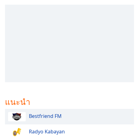
subtitles
settings
dialog
subtitles
off
,
selected
Audio
Track
Picture-
in-
Picture
Fullscreen
This
is
แนะนำ
a
modal
window.
Bestfriend FM
Beginning
Radyo Kabayan
of