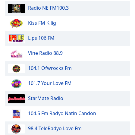
dialog
Radio NE FM100.3
window.
Escape
Kiss FM Kilig
will
cancel
and
Lips 106 FM
close
the
Vine Radio 88.9
window.
104.1 Ofwrocks Fm
Text
Color
101.7 Your Love FM
Opacity
StarMate Radio
Text
104.5 Fm Radyo Natin Candon
Background
Color
98.4 TeleRadyo Love Fm