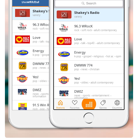
Time
-
ประเทศฟิลิปปินส์
รายการโปรด
-:-
Shakey's Radio
Shakey's Radio
variety
variety
1x
96.3 WRocK
96.3 WRocK
rock
soft rock
adult contemporary
Playback
rock
soft rock
adult contemporary
Rate
Love
Love
pop
talk
top40
adult contemporary
pop
talk
top40
adult contemporary
Chapters
Energy
Energy
k-pop
gospel
religious
hot ac
opm
Chapters
k-pop
gospel
religious
hot ac
opm
DWWW 774
DWWW 774
pop
news
christian
Descriptions
pop
news
christian
Yes!
Yes!
descriptions
pop
oldies
adult contemporary
pop
oldies
adult contemporary
off
,
DWIZ
DWIZ
selected
news
sports
entertainment
news
sports
entertainment
information
information
91.5 Win Radio Manila
91.5 Win Radio Manila
Subtitles
rock
pop
folk
country
rock
pop
folk
country
subtitles
Barangay LS
Barangay LS
pop
talk
comedy
adult contemporary
pop
talk
comedy
settings
,
adult contemporary
opens