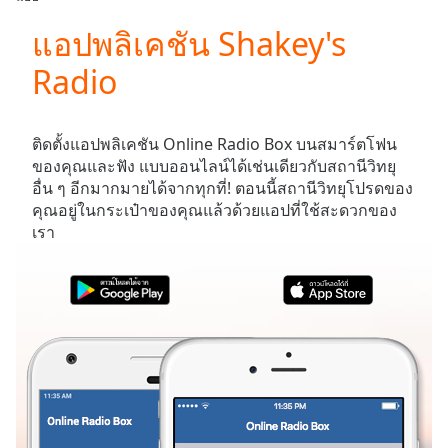
Play
Video
แอปพลิเคชัน Shakey's
Play
Radio
Skip
Backward
Skip
Forward
ติดตั้งแอปพลิเคชัน Online Radio Box บนสมาร์ตโฟน
Mute
ของคุณและฟัง
แบบออนไลน์ได้เช่นเดียวกับสถานีวิทยุ
Current
อื่น ๆ อีกมากมายได้จากทุกที่! ตอนนี้สถานีวิทยุโปรดของ
Time
0:00
คุณอยู่ในกระเป๋าของคุณแล้วด้วยแอปที่ใช้สะดวกของ
/
เรา
Duration
-:-
Loaded
:
0.00%
Stream
Type
LIVE
Seek to
live,
currently
behind
live
LIVE
Remaining