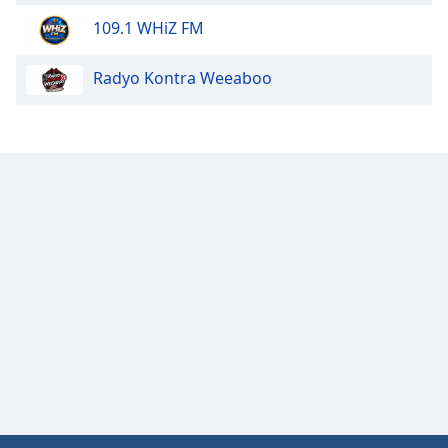
Opacity
109.1 WHiZ FM
Radyo Kontra Weeaboo
Caption
Area
Background
Color
Opacity
Font
Size
Text
Edge
Style
Font