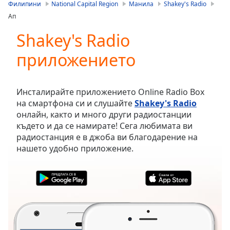
is
Филипини
National Capital Region
Манила
Shakey's Radio
loading.
Ап
Play
Video
Shakey's Radio
Play
приложението
Skip
Backward
Skip
Forward
Инсталирайте приложението Online Radio Box
Mute
на смартфона си и слушайте
Shakey's Radio
Current
онлайн, както и много други радиостанции
Time
0:00
където и да се намирате! Сега любимата ви
/
радиостанция е в джоба ви благодарение на
Duration
-:-
нашето удобно приложение.
Loaded
:
0.00%
Stream
Type
LIVE
Seek to
live,
currently
behind
live
LIVE