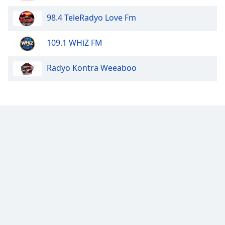
Color
98.4 TeleRadyo Love Fm
Opacity
109.1 WHiZ FM
Caption
Radyo Kontra Weeaboo
Area
Background
Color
Opacity
Font
Size
Text
Edge
Style