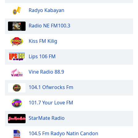
Beginning
of
Radyo Kabayan
dialog
window.
Radio NE FM100.3
Escape
will
Kiss FM Kilig
cancel
and
close
Lips 106 FM
the
window.
Vine Radio 88.9
Text
104.1 Ofwrocks Fm
Color
101.7 Your Love FM
Opacity
StarMate Radio
Text
Background
104.5 Fm Radyo Natin Candon