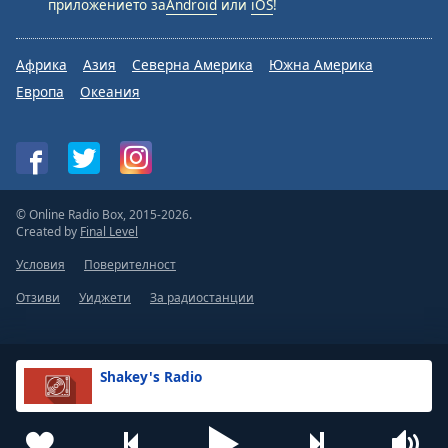
приложението за
Android
или
iOS
!
Африка
Азия
Северна Америка
Южна Америка
Европа
Океания
© Online Radio Box, 2015-2026.
Created by
Final Level
Условия
Поверителност
Отзиви
Уиджети
За радиостанции
Shakey's Radio