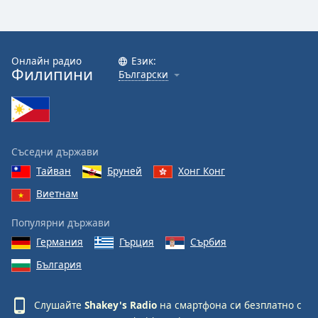
Font
Family
Онлайн радио
Език:
Филипини
Български
Reset
Done
Close
Modal
Dialog
End
Съседни държави
of
Тайван
Бруней
Хонг Конг
dialog
Виетнам
window.
Популярни държави
Германия
Гърция
Сърбия
България
Слушайте
Shakey's Radio
на смартфона си безплатно с