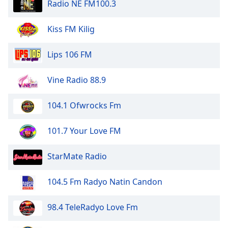
Radio NE FM100.3
of
dialog
window.
Kiss FM Kilig
Escape
will
Lips 106 FM
cancel
and
Vine Radio 88.9
close
the
window.
104.1 Ofwrocks Fm
Text
101.7 Your Love FM
Color
StarMate Radio
Opacity
104.5 Fm Radyo Natin Candon
Text
98.4 TeleRadyo Love Fm
Background
Color