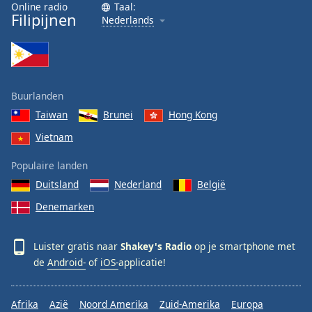
Online radio
Taal:
Font
Filipijnen
Nederlands
Family
Reset
Done
Buurlanden
Close
Modal
Taiwan
Brunei
Hong Kong
Dialog
End
Vietnam
of
Populaire landen
dialog
window.
Duitsland
Nederland
België
Denemarken
Luister gratis naar
Shakey's Radio
op je smartphone met
de
Android-
of
iOS-
applicatie!
Afrika
Azië
Noord Amerika
Zuid-Amerika
Europa