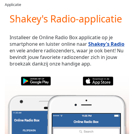
loading.
Applicatie
Play
Video
Shakey's Radio-applicatie
Play
Skip
Backward
Installeer de Online Radio Box applicatie op je
Skip
smartphone en luister online naar
Shakey's Radio
Forward
en vele andere radiozenders, waar je ook bent! Nu
Mute
bevindt jouw favoriete radiozender zich in jouw
Current
broekzak dankzij onze handige app.
Time
0:00
/
Duration
-:-
Loaded
:
0.00%
Stream
Type
LIVE
Seek to
live,
currently
behind
live
LIVE
FILIPIJNEN
FAVORIETEN