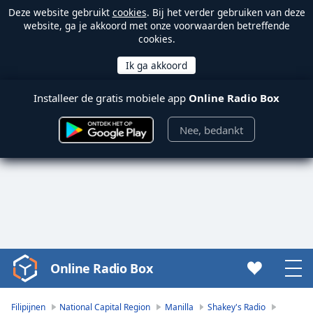
Deze website gebruikt
cookies
. Bij het verder gebruiken van deze
website, ga je akkoord met onze voorwaarden betreffende
cookies.
Installeer de gratis mobiele app
Online Radio Box
Nee, bedankt
Online Radio Box
Video
Player
is
Filipijnen
National Capital Region
Manilla
Shakey's Radio