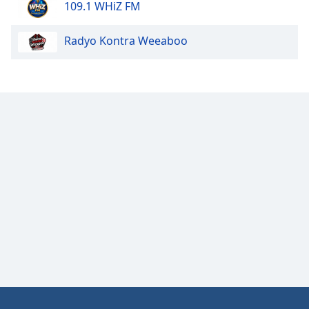
109.1 WHiZ FM
Opacity
Radyo Kontra Weeaboo
Caption
Area
Background
Color
Opacity
Font
Size
Text
Edge
Style