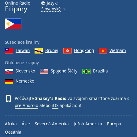
Online Rádio
Jazyk:
Font
Filipíny
Slovenský
Family
Reset
Done
Susediace krajiny
Close
Modal
Taiwan
Brunej
Hongkong
Vietnam
Dialog
End
Obľúbené krajiny
of
Slovensko
Spojené Štáty
Brazília
dialog
window.
Nemecko
Počúvajte
Shakey's Radio
vo svojom smartfóne zdarma s
pre Android
alebo
iOS
aplikáciou!
Afrika
Ázie
Severná Amerika
Južná Amerika
Európa
Oceánia