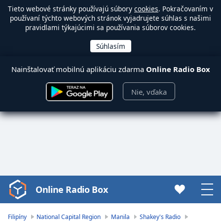
Tieto webové stránky používajú súbory
cookies
. Pokračovaním v
používaní týchto webových stránok vyjadrujete súhlas s našimi
pravidlami týkajúcimi sa používania súborov cookies.
Nainštalovať mobilnú aplikáciu zdarma
Online Radio Box
Nie, vďaka
Online Radio Box
Video
Player
is
Filipíny
National Capital Region
Manila
Shakey's Radio