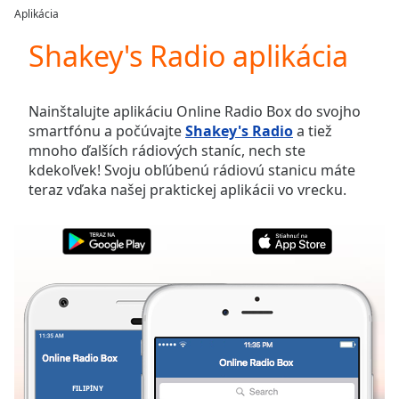
loading.
Aplikácia
Play
Video
Shakey's Radio aplikácia
Play
Skip
Backward
Nainštalujte aplikáciu Online Radio Box do svojho
Skip
smartfónu a počúvajte
Shakey's Radio
a tiež
Forward
mnoho ďalších rádiových staníc, nech ste
Mute
kdekoľvek! Svoju obľúbenú rádiovú stanicu máte
Current
teraz vďaka našej praktickej aplikácii vo vrecku.
Time
0:00
/
Duration
-:-
Loaded
:
0.00%
Stream
Type
LIVE
Seek to
live,
currently
behind
live
LIVE
FILIPÍNY
OBĽÚBENÉ