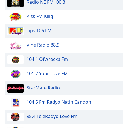
Radio NE FM100.3
of
dialog
window.
Kiss FM Kilig
Escape
will
Lips 106 FM
cancel
and
Vine Radio 88.9
close
the
window.
104.1 Ofwrocks Fm
Text
101.7 Your Love FM
Color
StarMate Radio
Opacity
104.5 Fm Radyo Natin Candon
Text
98.4 TeleRadyo Love Fm
Background
Color