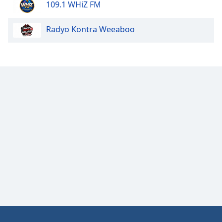
109.1 WHiZ FM
Opacity
Radyo Kontra Weeaboo
Caption
Area
Background
Color
Opacity
Font
Size
Text
Edge
Style