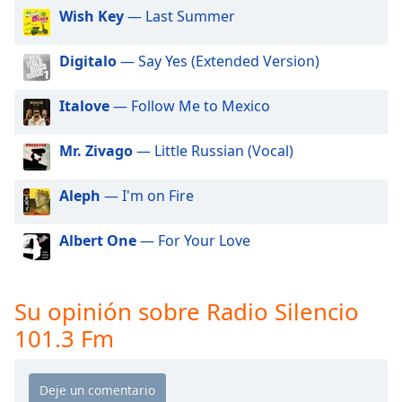
of
Wish Key
— Last Summer
dialog
window.
Digitalo
— Say Yes (Extended Version)
Escape
will
cancel
Italove
— Follow Me to Mexico
and
close
Mr. Zivago
— Little Russian (Vocal)
the
window.
Aleph
— I'm on Fire
Text
Albert One
— For Your Love
Color
Opacity
Su opinión sobre Radio Silencio
101.3 Fm
Text
Background
Color