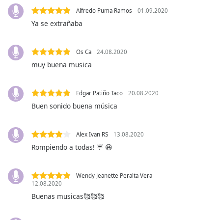
Font
Alfredo Puma Ramos
01.09.2020
Family
Ya se extrañaba
Reset
Os Ca
24.08.2020
Done
muy buena musica
Close
Modal
Dialog
Edgar Patiño Taco
20.08.2020
End
Buen sonido buena música
of
dialog
window.
Alex Ivan RS
13.08.2020
Rompiendo a todas! ☔ 😆
Wendy Jeanette Peralta Vera
12.08.2020
Buenas musicas🥰🥰🥰