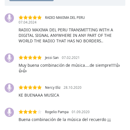
Opacity
RADIO MAXIMA DEL PERU
07.04.2024
Caption
RADIO MAXIMA DEL PERU TRANSMITTING WITH A
DIGITAL SIGNAL ANYWHERE IN ANY PART OF THE
Area
WORLD THE RADIO THAT HAS NO BORDERS..
Background
Color
Jessi San
07.02.2021
Opacity
Muy buena combinación de música....de siempre!!!!👍
👍👍
Font
Nercy Eliz
28.10.2020
Size
KE BUENAAA MUSICA
Text
Edge
Rogelio Pampa
01.09.2020
Style
Buena combinación de la música del recuerdo ¡¡¡