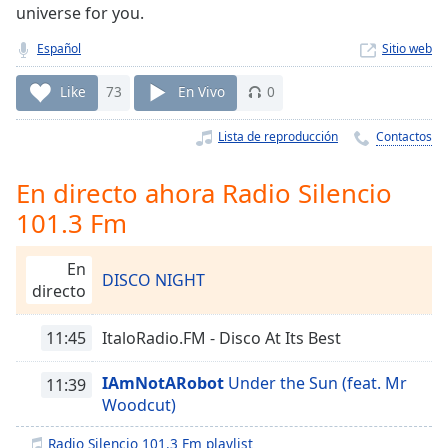
Remaining
universe for you.
Time
-
-:-
Español
Sitio web
1x
Like
73
En Vivo
0
Playback
Rate
Lista de reproducción
Contactos
Chapters
En directo ahora Radio Silencio
Chapters
101.3 Fm
Descriptions
En
DISCO NIGHT
descriptions
directo
off
,
selected
11:45
ItaloRadio.FM - Disco At Its Best
Subtitles
IAmNotARobot
Under the Sun (feat. Mr
11:39
subtitles
Woodcut)
settings
,
Radio Silencio 101.3 Fm playlist