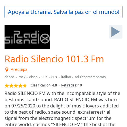
loading.
Play
Apoya a Ucrania. Salva la paz en el mundo!
Video
Play
Skip
Backward
Skip
Forward
Mute
Current
Radio Silencio 101.3 Fm
Time
0:00
/
Arequipa
Duration
-:-
dance
rock
disco
90s
80s
italian
adult contemporary
Loaded
:
0.00%
Clasificacion:
4.8
Retiradas
:
10
Stream
Radio SILENCIO FM with the incomparable style of the
Type
LIVE
best music and sound. RADIO SILENCIO FM was born
Seek to
on 07/25/2020 to the delight of music lovers addicted
live,
to the best of radio, space sound, extraterrestrial
currently
signal from the electromagnetic spectrum for the
behind
live
LIVE
entire world. cosmos "SILENCIO FM" the best of the