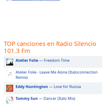
opens
subtitles
settings
dialog
subtitles
off
,
selected
Audio
TOP canciones en Radio Silencio
Track
101.3 Fm
Picture-
in-
Atelier Folie
— Freedom Time
Picture
Fullscreen
This
Atelier Folie - Leave Me Alone (Italoconnection
is
Remix)
a
modal
Eddy Huntington
— Love for Russia
window.
Tommy Sun
— Dancer (Italo Mix)
Beginning