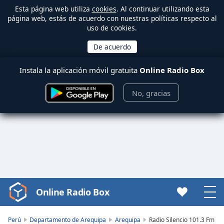
Esta página web utiliza
cookies
. Al continuar utilizando esta
página web, estás de acuerdo con nuestras políticas respecto al
uso de cookies.
Instala la aplicación móvil gratuita
Online Radio Box
No, gracias
Online Radio Box
Video
Player
is
Perú
Departamento de Arequipa
Arequipa
Radio Silencio 101.3 Fm