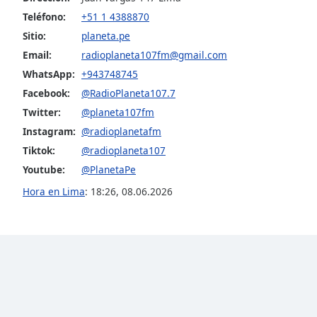
Color
Teléfono:
+51 1 4388870
Sitio:
planeta.pe
Opacity
Email:
radioplaneta107fm@gmail.com
WhatsApp:
+943748745
Font
Facebook:
@RadioPlaneta107.7
Size
Twitter:
@planeta107fm
Instagram:
@radioplanetafm
Text
Tiktok:
@radioplaneta107
Edge
Youtube:
@PlanetaPe
Style
Hora en Lima
:
18:26
,
08.06.2026
Font
Family
Reset
Done
Close
Modal