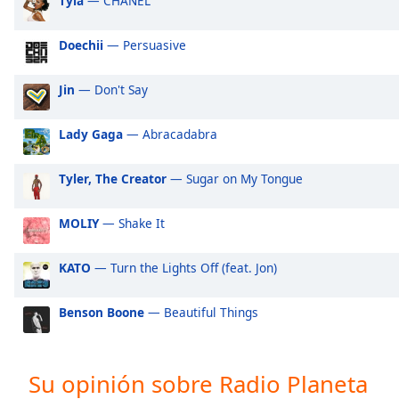
Tyla
— CHANEL
Audio
Track
Doechii
— Persuasive
Picture-
in-
Picture
Jin
— Don't Say
Fullscreen
This
Lady Gaga
— Abracadabra
is
a
Tyler, The Creator
— Sugar on My Tongue
modal
window.
MOLIY
— Shake It
Beginning
of
KATO
— Turn the Lights Off (feat. Jon)
dialog
window.
Benson Boone
— Beautiful Things
Escape
will
cancel
Su opinión sobre Radio Planeta
and
close