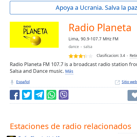
Current
Apoya a Ucrania. Salva la pa
Time
0:00
/
Duration
-:-
Radio Planeta
Loaded
:
0.00%
Lima, 90.9-107.7 MHz FM
0:00
dance
salsa
Stream
Type
LIVE
Clasificacion:
3.4
Reti
Seek to
Radio Planeta FM 107.7 is a broadcast radio station fro
live,
Salsa and Dance music.
Más
currently
behind
live
LIVE
Español
Sitio web
Remaining
Time
-
-:-
1x
Playback
Estaciones de radio relacionados
Rate