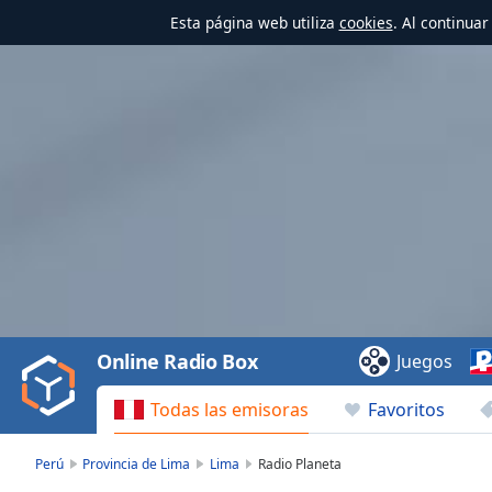
Esta página web utiliza
cookies
. Al continua
Video
Player
is
loading.
Play
Video
Online Radio Box
Juegos
Play
Skip
Todas las emisoras
Favoritos
Backward
Skip
Forward
Perú
Provincia de Lima
Lima
Radio Planeta
Mute