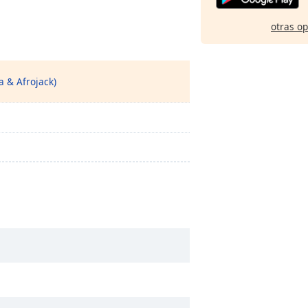
otras o
a & Afrojack)