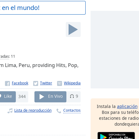
z en el mundo!
radas
:
11
m Lima, Peru, providing Hits, Pop,
Like
344
En Vivo
9
Instala la
aplicación
Lista de reproducción
Contactos
Box para su teléf
estaciones de radio
dondequiera