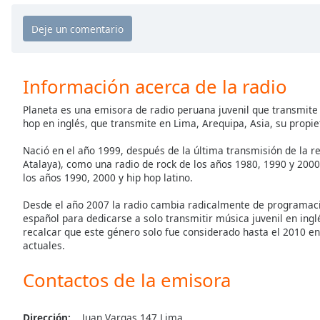
the
window.
Text
Color
Información acerca de la radio
Planeta es una emisora de radio peruana juvenil que transmite
Opacity
hop en inglés, que transmite en Lima, Arequipa, Asia, su propie
Nació en el año 1999, después de la última transmisión de la r
Text
Atalaya), como una radio de rock de los años 1980, 1990 y 2000
Background
los años 1990, 2000 y hip hop latino.
Color
Desde el año 2007 la radio cambia radicalmente de programaci
español para dedicarse a solo transmitir música juvenil en ing
recalcar que este género solo fue considerado hasta el 2010 en
Opacity
actuales.
Contactos de la emisora
Caption
Area
Background
Dirección:
Juan Vargas 147 Lima