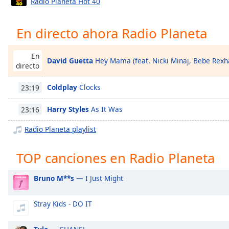
Radio Planeta Hot 40
Chapters
Chapters
En directo ahora Radio Planeta
Descriptions
En
David Guetta
Hey Mama (feat. Nicki Minaj, Bebe Rexh
descriptions
directo
off
,
selected
Coldplay
Clocks
23:19
Subtitles
Harry Styles
As It Was
23:16
subtitles
Radio Planeta playlist
settings
,
opens
TOP canciones en Radio Planeta
subtitles
settings
Bruno M**s
— I Just Might
dialog
subtitles
off
,
Stray Kids - DO IT
selected