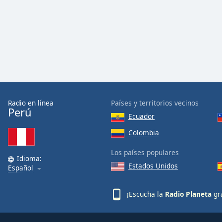
Dialog
End
of
dialog
window.
Radio en línea
Países y territorios vecinos
Perú
Ecuador
Colombia
Los países populares
Idioma:
Estados Unidos
Español
¡Escucha la
Radio Planeta
gra