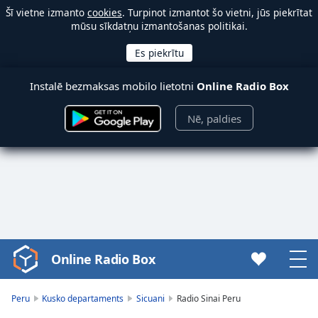
Šī vietne izmanto
cookies
. Turpinot izmantot šo vietni, jūs piekrītat
mūsu sīkdatņu izmantošanas politikai.
Instalē bezmaksas mobilo lietotni
Online Radio Box
Nē, paldies
Online Radio Box
Video
Player
is
Peru
Kusko departaments
Sicuani
Radio Sinai Peru
loading.