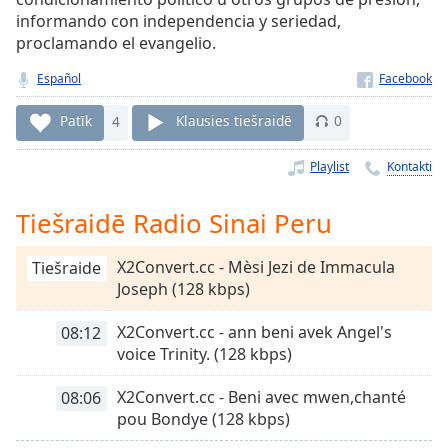
Time
-
informando con independencia y seriedad,
-:-
proclamando el evangelio.
1x
Español
Playback
Rate
Patīk
4
Klausies tiešraidē
0
Chapters
Playlist
Kontakti
Chapters
Tiešraidē Radio Sinai Peru
Descriptions
descriptions
X2Convert.cc - Mèsi Jezi de Immacula
Tiešraide
off
,
Joseph (128 kbps)
selected
X2Convert.cc - ann beni avek Angel's
08:12
Subtitles
voice Trinity. (128 kbps)
subtitles
X2Convert.cc - Beni avec mwen,chanté
08:06
settings
,
pou Bondye (128 kbps)
opens