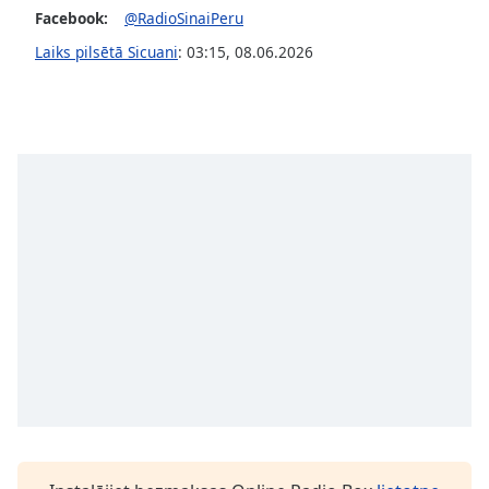
dialog
Facebook:
@RadioSinaiPeru
window.
Laiks pilsētā Sicuani
:
03:15
,
08.06.2026
Escape
will
cancel
and
close
the
window.
Text
Color
Opacity
Text
Background
Color