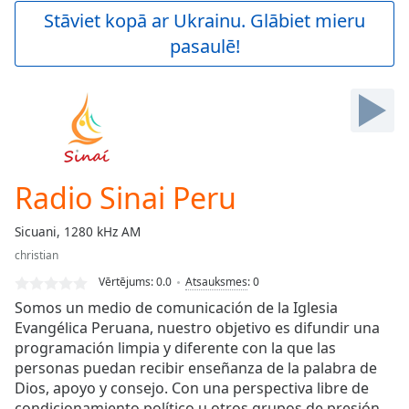
Play
Stāviet kopā ar Ukrainu. Glābiet mieru
Video
pasaulē!
Play
Skip
Backward
Skip
Forward
Mute
Current
Time
0:00
Radio Sinai Peru
/
Duration
-:-
Sicuani, 1280 kHz AM
Loaded
:
christian
0.00%
Stream
Vērtējums:
0.0
Atsauksmes
:
0
Type
LIVE
Somos un medio de comunicación de la Iglesia
Seek to
Evangélica Peruana, nuestro objetivo es difundir una
live,
programación limpia y diferente con la que las
currently
behind
personas puedan recibir enseñanza de la palabra de
live
LIVE
Dios, apoyo y consejo. Con una perspectiva libre de
Remaining
condicionamiento político u otros grupos de presión,