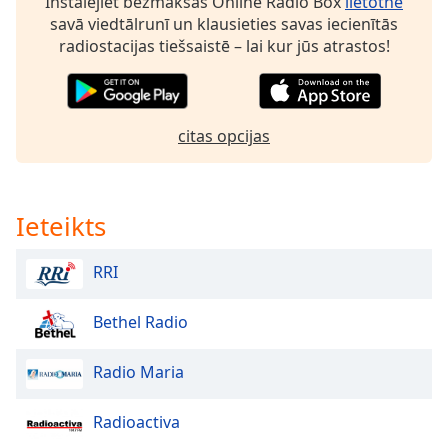
Instalējiet bezmaksas Online Radio Box
lietotne
savā viedtālrunī un klausieties savas iecienītās
Opacity
radiostacijas tiešsaistē – lai kur jūs atrastos!
Caption
Area
Background
citas opcijas
Color
Opacity
Ieteikts
Font
RRI
Size
Bethel Radio
Text
Edge
Radio Maria
Style
Radioactiva
Font