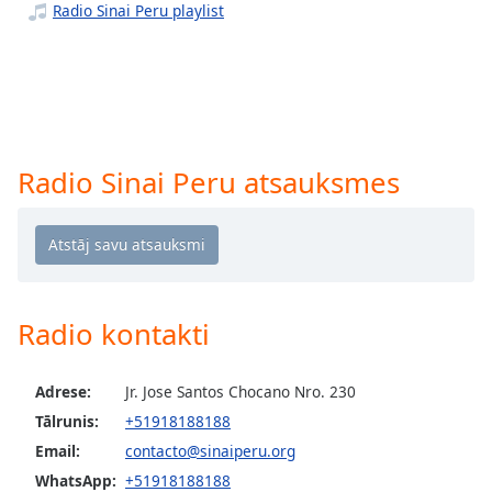
subtitles
Radio Sinai Peru playlist
settings
dialog
subtitles
off
,
selected
Audio
Radio Sinai Peru atsauksmes
Track
Picture-
in-
Picture
Fullscreen
This
Radio kontakti
is
a
modal
Adrese:
Jr. Jose Santos Chocano Nro. 230
window.
Tālrunis:
+51918188188
Email:
contacto@sinaiperu.org
Beginning
of
WhatsApp:
+51918188188