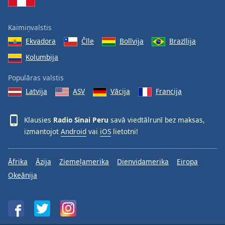
Kaimiņvalstis
Ekvadora
Čīle
Bolīvija
Brazīlija
Kolumbija
Populāras valstis
Latvija
ASV
Vācija
Francija
Klausies
Radio Sinai Peru
savā viedtālrunī bez maksas,
izmantojot
Android
vai
iOS
lietotni!
Āfrika
Āzija
Ziemeļamerika
Dienvidamerika
Eiropa
Okeānija