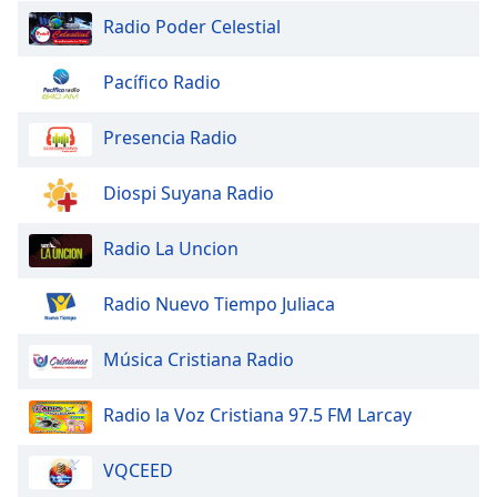
Family
Radio Poder Celestial
Pacífico Radio
Reset
Done
Presencia Radio
Close
Modal
Dialog
Diospi Suyana Radio
End
of
dialog
Radio La Uncion
window.
Radio Nuevo Tiempo Juliaca
Música Cristiana Radio
Radio la Voz Cristiana 97.5 FM Larcay
VQCEED