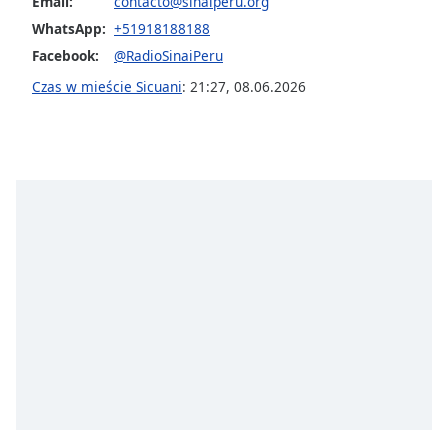
Beginning
Email:
contacto@sinaiperu.org
of
WhatsApp:
+51918188188
dialog
Facebook:
@RadioSinaiPeru
window.
Czas w mieście Sicuani
:
21:27
,
08.06.2026
Escape
will
cancel
and
close
the
window.
Text
Color
Opacity
Text
Background