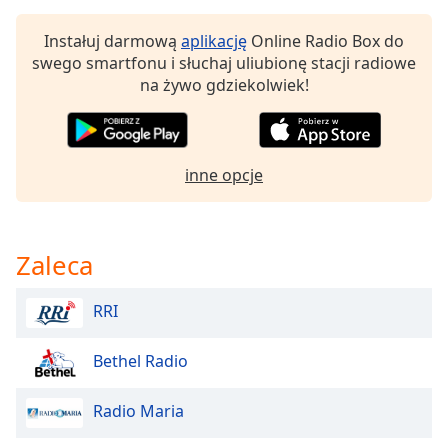
Color
Instałuj darmową
aplikację
Online Radio Box do
Opacity
swego smartfonu i słuchaj uliubionę stacji radiowe
na żywo gdziekolwiek!
Caption
Area
Background
inne opcje
Color
Opacity
Zaleca
Font
RRI
Size
Bethel Radio
Text
Edge
Radio Maria
Style