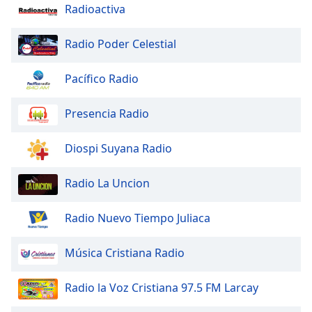
Radioactiva
Font
Family
Radio Poder Celestial
Pacífico Radio
Reset
Done
Presencia Radio
Close
Modal
Dialog
End
Diospi Suyana Radio
of
dialog
Radio La Uncion
window.
Radio Nuevo Tiempo Juliaca
Música Cristiana Radio
Radio la Voz Cristiana 97.5 FM Larcay