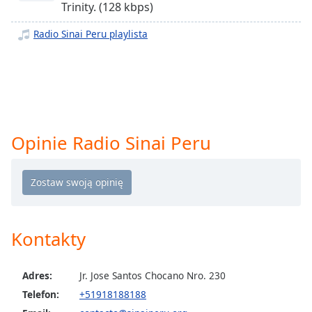
Trinity. (128 kbps)
opens
subtitles
Radio Sinai Peru playlista
settings
dialog
subtitles
off
,
selected
Audio
Opinie Radio Sinai Peru
Track
Picture-
in-
Picture
Fullscreen
This
Kontakty
is
a
modal
Adres:
Jr. Jose Santos Chocano Nro. 230
window.
Telefon:
+51918188188