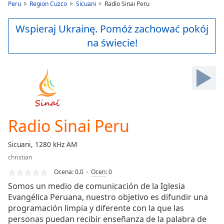
is
Peru
Region Cuzco
Sicuani
Radio Sinai Peru
loading.
Play
Wspieraj Ukrainę. Pomóż zachować pokój
Video
na świecie!
Play
Skip
Backward
Skip
Forward
Mute
Current
Time
0:00
Radio Sinai Peru
/
Duration
-:-
Sicuani, 1280 kHz AM
Loaded
:
christian
0.00%
Stream
Ocena:
0.0
Ocen
:
0
Type
LIVE
Somos un medio de comunicación de la Iglesia
Seek to
Evangélica Peruana, nuestro objetivo es difundir una
live,
programación limpia y diferente con la que las
currently
behind
personas puedan recibir enseñanza de la palabra de
live
LIVE