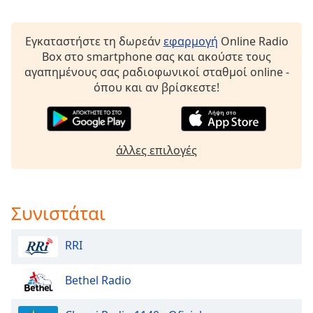
Color
Εγκαταστήστε τη δωρεάν
εφαρμογή
Online Radio
Opacity
Box στο smartphone σας και ακούστε τους
αγαπημένους σας ραδιοφωνικοί σταθμοί online -
Caption
όπου και αν βρίσκεστε!
Area
Background
Color
άλλες επιλογές
Opacity
Συνιστάται
Font
Size
RRI
Text
Bethel Radio
Edge
Style