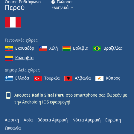
Online Ραδιόφωνο
Γλώσσα:
Περού
Ελληνικά
Γειτονικές χώρες
Εκουαδόρ
Χιλή
Βολιβία
Βραζιλίας
Κολομβία
Δημοφιλείς χώρες
Ελλάδα
Τουρκία
Αλβανία
Κύπρος
Ακούστε
Radio Sinai Peru
στο smartphone σας δωρεάν με
την
Android
ή
iOS
εφαρμογή!
Αφρική
Ασία
Βόρεια Αμερική
Νότια Αμερική
Ευρώπη
Ωκεανία