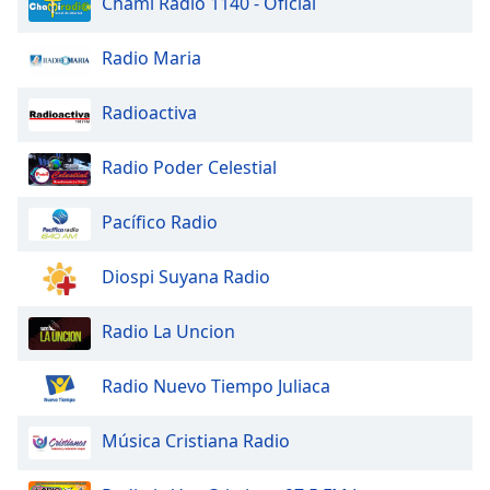
Chami Radio 1140 - Oficial
Font
Radio Maria
Family
Radioactiva
Reset
Done
Radio Poder Celestial
Close
Modal
Dialog
Pacífico Radio
End
of
Diospi Suyana Radio
dialog
window.
Radio La Uncion
Radio Nuevo Tiempo Juliaca
Música Cristiana Radio