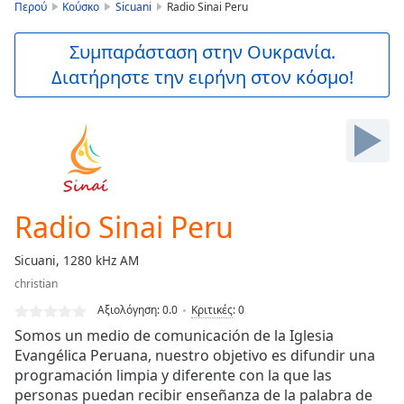
is
Περού
Κούσκο
Sicuani
Radio Sinai Peru
loading.
Play
Συμπαράσταση στην Ουκρανία.
Video
Διατήρηστε την ειρήνη στον κόσμο!
Play
Skip
Backward
Skip
Forward
Mute
Current
Time
0:00
Radio Sinai Peru
/
Duration
-:-
Sicuani, 1280 kHz AM
Loaded
:
christian
0.00%
Stream
Αξιολόγηση:
0.0
Κριτικές
:
0
Type
LIVE
Somos un medio de comunicación de la Iglesia
Seek to
Evangélica Peruana, nuestro objetivo es difundir una
live,
programación limpia y diferente con la que las
currently
behind
personas puedan recibir enseñanza de la palabra de
live
LIVE