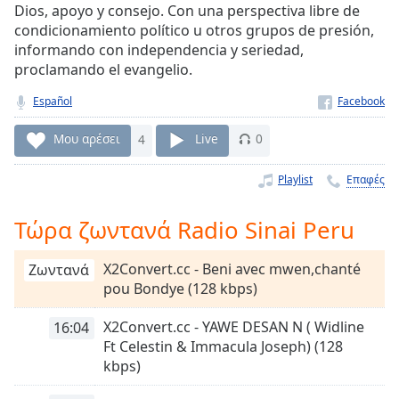
Dios, apoyo y consejo. Con una perspectiva libre de
Remaining
condicionamiento político u otros grupos de presión,
Time
-
informando con independencia y seriedad,
-:-
proclamando el evangelio.
1x
Español
Playback
Rate
Μου αρέσει
4
Live
0
Chapters
Playlist
Επαφές
Chapters
Τώρα ζωντανά Radio Sinai Peru
Descriptions
descriptions
X2Convert.cc - Beni avec mwen,chanté
Ζωντανά
off
,
pou Bondye (128 kbps)
selected
X2Convert.cc - YAWE DESAN N ( Widline
16:04
Subtitles
Ft Celestin & Immacula Joseph) (128
kbps)
subtitles
settings
,