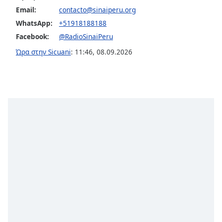
Beginning
Email:
contacto@sinaiperu.org
of
dialog
WhatsApp:
+51918188188
window.
Facebook:
@RadioSinaiPeru
Escape
Ώρα στην Sicuani
:
11:46
,
08.09.2026
will
cancel
and
close
the
window.
Text
Color
Opacity
Text
Background