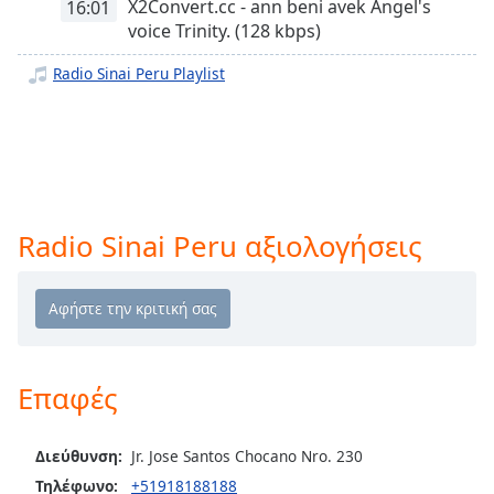
X2Convert.cc - ann beni avek Angel's
16:01
opens
voice Trinity. (128 kbps)
subtitles
settings
Radio Sinai Peru Playlist
dialog
subtitles
off
,
selected
Audio
Track
Radio Sinai Peru αξιολογήσεις
Picture-
in-
Picture
Fullscreen
This
is
Επαφές
a
modal
window.
Διεύθυνση:
Jr. Jose Santos Chocano Nro. 230
Τηλέφωνο:
+51918188188