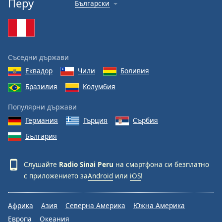
Перу
Български
Съседни държави
Еквадор
Чили
Боливия
Бразилия
Колумбия
Популярни държави
Германия
Гърция
Сърбия
България
Слушайте
Radio Sinai Peru
на смартфона си безплатно
с приложението за
Android
или
iOS
!
Африка
Азия
Северна Америка
Южна Америка
Европа
Океания