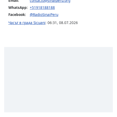
Beginning
Email:
contacto@sinaiperu.org
of
WhatsApp:
+51918188188
dialog
Facebook:
@RadioSinaiPeru
window.
Часът в града Sicuani
:
06:31
,
08.07.2026
Escape
will
cancel
and
close
the
window.
Text
Color
Opacity
Text
Background