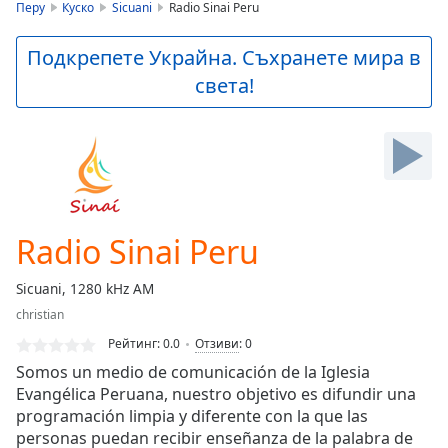
is
Перу
Куско
Sicuani
Radio Sinai Peru
loading.
Play
Подкрепете Украйна. Съхранете мира в
Video
света!
Play
Skip
Backward
Skip
Forward
Mute
Current
Time
0:00
Radio Sinai Peru
/
Duration
-:-
Sicuani, 1280 kHz AM
Loaded
:
christian
0.00%
Stream
Рейтинг:
0.0
Отзиви
:
0
Type
LIVE
Somos un medio de comunicación de la Iglesia
Seek to
Evangélica Peruana, nuestro objetivo es difundir una
live,
programación limpia y diferente con la que las
currently
behind
personas puedan recibir enseñanza de la palabra de
live
LIVE