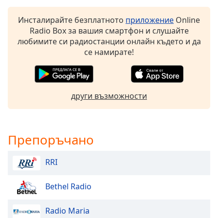
Color
Инсталирайте безплатното
приложение
Online
Opacity
Radio Box за вашия смартфон и слушайте
любимите си радиостанции онлайн където и да
се намирате!
Caption
Area
Background
Color
други възможности
Opacity
Препоръчано
Font
Size
RRI
Text
Bethel Radio
Edge
Style
Radio Maria