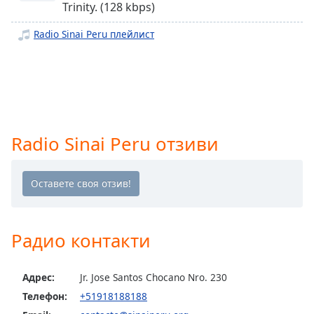
Trinity. (128 kbps)
opens
subtitles
Radio Sinai Peru плейлист
settings
dialog
subtitles
off
,
selected
Audio
Radio Sinai Peru отзиви
Track
Picture-
in-
Picture
Fullscreen
This
Радио контакти
is
a
modal
Адрес:
Jr. Jose Santos Chocano Nro. 230
window.
Телефон:
+51918188188