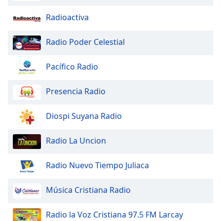
Font
Radioactiva
Family
Radio Poder Celestial
Reset
Pacífico Radio
Done
Close
Modal
Presencia Radio
Dialog
End
of
Diospi Suyana Radio
dialog
window.
Radio La Uncion
Radio Nuevo Tiempo Juliaca
Música Cristiana Radio
Radio la Voz Cristiana 97.5 FM Larcay