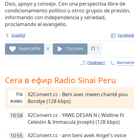
Dios, apoyo y consejo. Con una perspectiva libre de
Remaining
condicionamiento político u otros grupos de presión,
Time
-
informando con independencia y seriedad,
-:-
proclamando el evangelio.
1x
Español
Playback
Rate
Харесайте
4
Пускане
1
Chapters
Плейлист
Контакти
Chapters
Сега в ефир Radio Sinai Peru
Descriptions
descriptions
На
X2Convert.cc - Beni avec mwen,chanté pou
off
,
живо
Bondye (128 kbps)
selected
X2Convert.cc - YAWE DESAN N ( Widline Ft
10:58
Subtitles
Celestin & Immacula Joseph) (128 kbps)
subtitles
X2Convert.cc - ann beni avek Angel's voice
10:55
settings
,