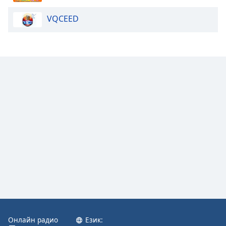
VQCEED
Онлайн радио
Език: