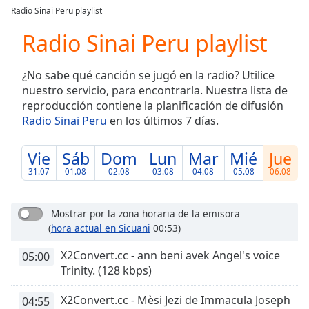
loading.
Radio Sinai Peru playlist
Play
Video
Radio Sinai Peru playlist
Play
Skip
¿No sabe qué canción se jugó en la radio? Utilice
Backward
nuestro servicio, para encontrarla. Nuestra lista de
Skip
Forward
reproducción contiene la planificación de difusión
Mute
Radio Sinai Peru
en los últimos 7 días.
Current
Time
0:00
Vie
Sáb
Dom
Lun
Mar
Mié
Jue
/
31.07
01.08
02.08
03.08
04.08
05.08
06.08
Duration
-:-
Loaded
:
0.00%
Mostrar por la zona horaria de la emisora
Stream
(
hora actual en Sicuani
00:53)
Type
LIVE
X2Convert.cc - ann beni avek Angel's voice
05:00
Seek to
live,
Trinity. (128 kbps)
currently
behind
live
LIVE
X2Convert.cc - Mèsi Jezi de Immacula Joseph
04:55