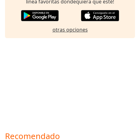
línea favoritas dondequiera que esté!
Font
Family
otras opciones
Reset
Done
Close
Modal
Dialog
End
of
dialog
window.
Recomendado