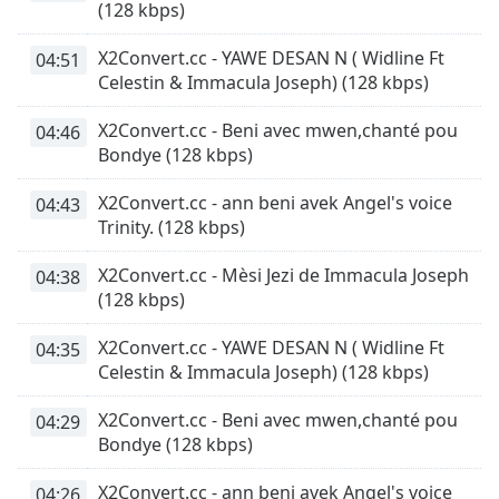
Remaining
(128 kbps)
Time
-
-:-
X2Convert.cc - YAWE DESAN N ( Widline Ft
04:51
Celestin & Immacula Joseph) (128 kbps)
1x
X2Convert.cc - Beni avec mwen,chanté pou
Playback
04:46
Rate
Bondye (128 kbps)
Chapters
X2Convert.cc - ann beni avek Angel's voice
04:43
Trinity. (128 kbps)
Chapters
X2Convert.cc - Mèsi Jezi de Immacula Joseph
04:38
Descriptions
(128 kbps)
descriptions
off
,
X2Convert.cc - YAWE DESAN N ( Widline Ft
04:35
selected
Celestin & Immacula Joseph) (128 kbps)
Subtitles
X2Convert.cc - Beni avec mwen,chanté pou
04:29
Bondye (128 kbps)
subtitles
settings
,
X2Convert.cc - ann beni avek Angel's voice
04:26