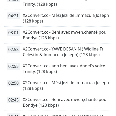
opens
Trinity. (128 kbps)
subtitles
settings
X2Convert.cc - Mèsi Jezi de Immacula Joseph
04:21
dialog
(128 kbps)
subtitles
off
,
X2Convert.cc - Beni avec mwen,chanté pou
03:01
selected
Bondye (128 kbps)
Audio
X2Convert.cc - YAWE DESAN N ( Widline Ft
Track
02:58
Celestin & Immacula Joseph) (128 kbps)
Picture-
in-
X2Convert.cc - ann beni avek Angel's voice
02:55
Picture
Trinity. (128 kbps)
Fullscreen
This
X2Convert.cc - Mèsi Jezi de Immacula Joseph
02:50
is
(128 kbps)
a
modal
X2Convert.cc - Beni avec mwen,chanté pou
02:45
window.
Bondye (128 kbps)
Beginning