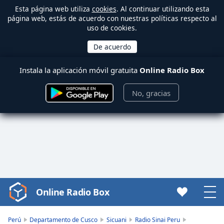
Esta página web utiliza
cookies
. Al continuar utilizando esta
página web, estás de acuerdo con nuestras políticas respecto al
uso de cookies.
Instala la aplicación móvil gratuita
Online Radio Box
No, gracias
Online Radio Box
Video
Player
is
Perú
Departamento de Cusco
Sicuani
Radio Sinai Peru