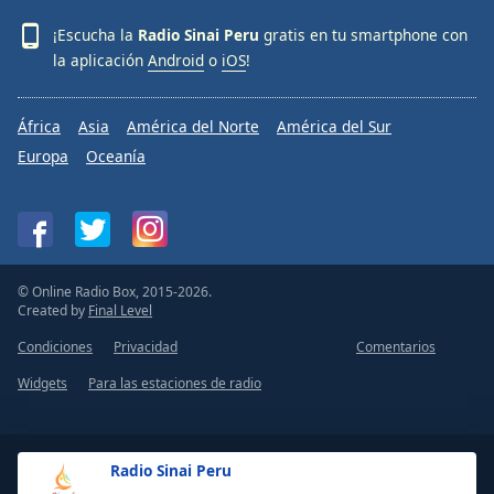
¡Escucha la
Radio Sinai Peru
gratis en tu smartphone con
la aplicación
Android
o
iOS
!
África
Asia
América del Norte
América del Sur
Europa
Oceanía
© Online Radio Box, 2015-2026.
Created by
Final Level
Condiciones
Privacidad
Comentarios
Widgets
Para las estaciones de radio
Radio Sinai Peru