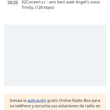
X2Convert.cc - ann beni avek Angel's voice
00:26
Trinity. (128 kbps)
Opacity
Caption
Area
Background
Color
Opacity
Font
Size
Text
Edge
Style
Instala la
aplicación
gratis Online Radio Box para
su teléfono y escucha sus estaciones de radio en