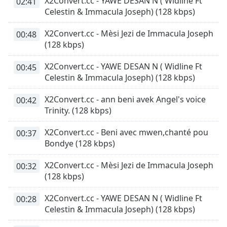
X2Convert.cc - YAWE DESAN N ( Widline Ft
02:41
of
Celestin & Immacula Joseph) (128 kbps)
dialog
window.
X2Convert.cc - Mèsi Jezi de Immacula Joseph
00:48
Escape
(128 kbps)
will
cancel
X2Convert.cc - YAWE DESAN N ( Widline Ft
00:45
and
Celestin & Immacula Joseph) (128 kbps)
close
the
X2Convert.cc - ann beni avek Angel's voice
00:42
window.
Trinity. (128 kbps)
Text
X2Convert.cc - Beni avec mwen,chanté pou
00:37
Color
Bondye (128 kbps)
X2Convert.cc - Mèsi Jezi de Immacula Joseph
00:32
Opacity
(128 kbps)
Text
X2Convert.cc - YAWE DESAN N ( Widline Ft
00:28
Background
Celestin & Immacula Joseph) (128 kbps)
Color