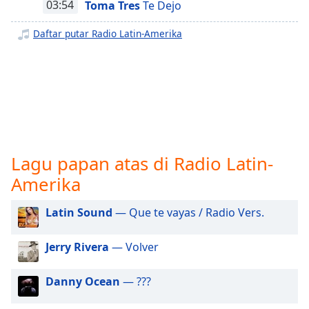
opens
03:54
Toma Tres
Te Dejo
subtitles
settings
Daftar putar Radio Latin-Amerika
dialog
subtitles
off
,
selected
Audio
Track
Picture-
Lagu papan atas di Radio Latin-
in-
Picture
Amerika
Fullscreen
This
Latin Sound
— Que te vayas / Radio Vers.
is
a
Jerry Rivera
— Volver
modal
window.
Danny Ocean
— ???
Beginning