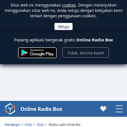
Situs web ini menggunakan
cookies
. Dengan melanjutkan
menggunakan situs web ini, Anda setuju dengan kebijakan kami
terkait dengan penggunaan cookies.
Pasang aplikasi bergerak gratis
Online Radio Box
Tidak, terima kasih
Online Radio Box
Video
Player
is
Norwegia
Oslo
Oslo
Radio Latin-Amerika