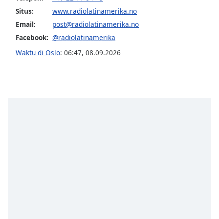
Font
Situs:
www.radiolatinamerika.no
Family
Email:
post@radiolatinamerika.no
Facebook:
@radiolatinamerika
Reset
Waktu di Oslo
:
06:47
,
08.09.2026
Done
Close
Modal
Dialog
End
of
dialog
window.