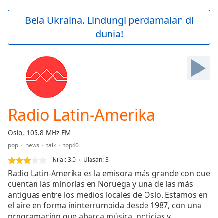
loading.
Play
Bela Ukraina. Lindungi perdamaian di
Video
dunia!
Play
Skip
Backward
Skip
Forward
Mute
Current
Time
0:00
Radio Latin-Amerika
/
Duration
-:-
Oslo, 105.8 MHz FM
Loaded
:
pop
news
talk
top40
0.00%
Stream
Nilai:
3.0
Ulasan
:
3
Type
LIVE
Radio Latin-Amerika es la emisora más grande con que
Seek to
cuentan las minorías en Noruega y una de las más
live,
antiguas entre los medios locales de Oslo. Estamos en
currently
behind
el aire en forma ininterrumpida desde 1987, con una
live
LIVE
programación que abarca música, noticias y