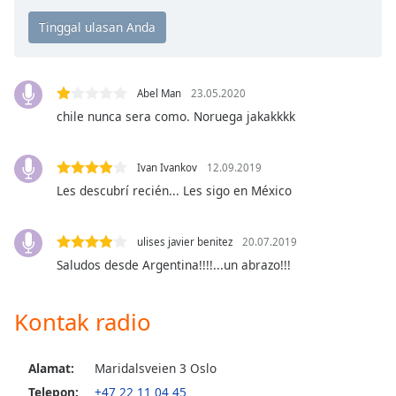
Opacity
Caption
Abel Man
23.05.2020
Area
chile nunca sera como. Noruega jakakkkk
Background
Color
Ivan Ivankov
12.09.2019
Les descubrí recién... Les sigo en México
Opacity
ulises javier benitez
20.07.2019
Font
Saludos desde Argentina!!!!...un abrazo!!!
Size
Kontak radio
Text
Edge
Style
Alamat:
Maridalsveien 3 Oslo
Telepon:
+47 22 11 04 45