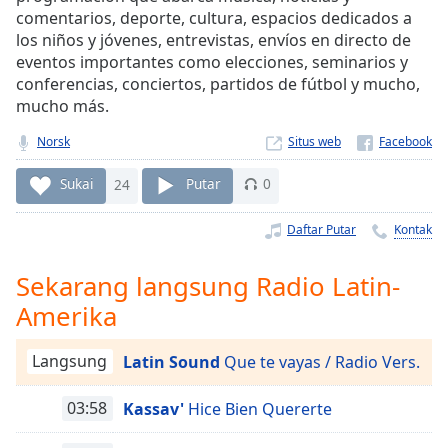
Remaining
comentarios, deporte, cultura, espacios dedicados a
Time
-
los niños y jóvenes, entrevistas, envíos en directo de
-:-
eventos importantes como elecciones, seminarios y
conferencias, conciertos, partidos de fútbol y mucho,
1x
mucho más.
Playback
Rate
Norsk
Situs web
Chapters
Sukai
24
Putar
0
Chapters
Daftar Putar
Kontak
Descriptions
Sekarang langsung Radio Latin-
descriptions
off
,
Amerika
selected
Langsung
Latin Sound
Que te vayas / Radio Vers.
Subtitles
subtitles
03:58
Kassav'
Hice Bien Quererte
settings
,