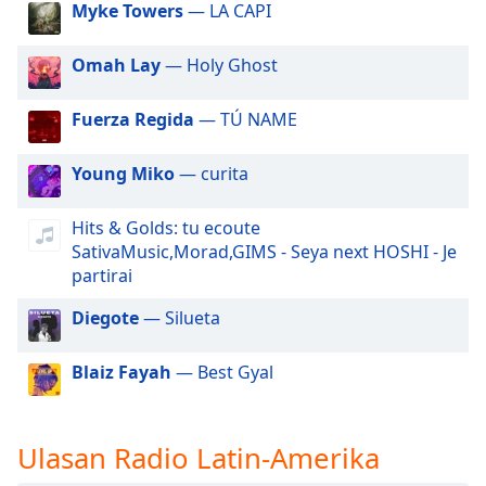
of
Myke Towers
— LA CAPI
dialog
window.
Omah Lay
— Holy Ghost
Escape
will
Fuerza Regida
— TÚ NAME
cancel
and
Young Miko
— curita
close
the
window.
Hits & Golds: tu ecoute
SativaMusic,Morad,GIMS - Seya next HOSHI - Je
Text
partirai
Color
Diegote
— Silueta
Opacity
Blaiz Fayah
— Best Gyal
Text
Background
Ulasan Radio Latin-Amerika
Color