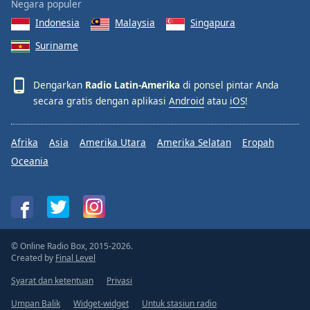
Negara populer
Indonesia
Malaysia
Singapura
Suriname
Dengarkan
Radio Latin-Amerika
di ponsel pintar Anda
secara gratis dengan aplikasi
Android
atau
iOS
!
Afrika
Asia
Amerika Utara
Amerika Selatan
Eropah
Oceania
© Online Radio Box, 2015-2026.
Created by
Final Level
Syarat dan ketentuan
Privasi
Umpan Balik
Widget-widget
Untuk stasiun radio