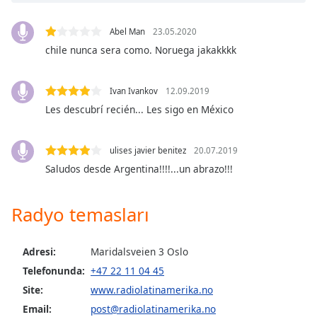
Opacity
Abel Man
23.05.2020
chile nunca sera como. Noruega jakakkkk
Caption
Area
Ivan Ivankov
12.09.2019
Background
Les descubrí recién... Les sigo en México
Color
ulises javier benitez
20.07.2019
Opacity
Saludos desde Argentina!!!!...un abrazo!!!
Font
Radyo temasları
Size
Adresi:
Maridalsveien 3 Oslo
Text
Telefonunda:
+47 22 11 04 45
Edge
Style
Site:
www.radiolatinamerika.no
Email:
post@radiolatinamerika.no