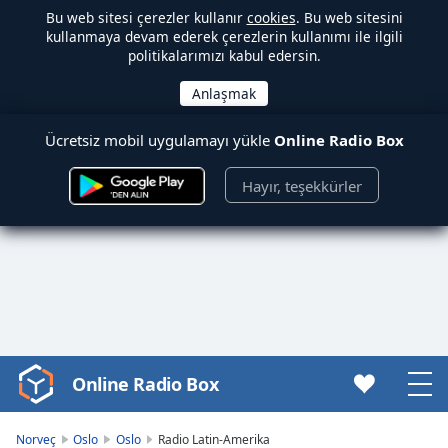
Bu web sitesi çerezler kullanır
cookies
. Bu web sitesini
kullanmaya devam ederek çerezlerin kullanımı ile ilgili
politikalarımızı kabul edersin.
Ücretsiz mobil uygulamayı yükle
Online Radio Box
Hayır, teşekkürler
Online Radio Box
Video
Player
is
Norveç
Oslo
Oslo
Radio Latin-Amerika