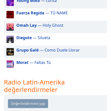
Young Miko
— curita
of
dialog
Fuerza Regida
— TÚ NAME
window.
Escape
will
Omah Lay
— Holy Ghost
cancel
and
Diegote
— Silueta
close
the
Grupo Galé
— Como Duele Llorar
window.
Morat
— Faltas Tú
Text
Color
Radio Latin-Amerika
Opacity
değerlendirmeler
Text
Background
Color