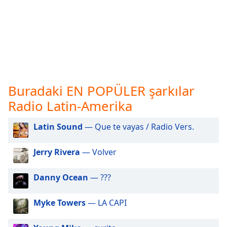
opens
subtitles
settings
dialog
subtitles
off
,
selected
Buradaki EN POPÜLER şarkılar
Audio
Track
Radio Latin-Amerika
Picture-
in-
Latin Sound
— Que te vayas / Radio Vers.
Picture
Fullscreen
Jerry Rivera
— Volver
This
is
a
Danny Ocean
— ???
modal
window.
Myke Towers
— LA CAPI
Beginning