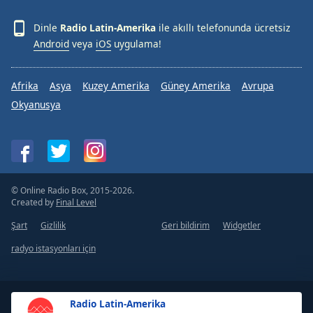
Dinle
Radio Latin-Amerika
ile akıllı telefonunda ücretsiz
Android
veya
iOS
uygulama!
Afrika
Asya
Kuzey Amerika
Güney Amerika
Avrupa
Okyanusya
© Online Radio Box, 2015-2026.
Created by
Final Level
Şart
Gizlilik
Geri bildirim
Widgetler
radyo istasyonları için
Radio Latin-Amerika