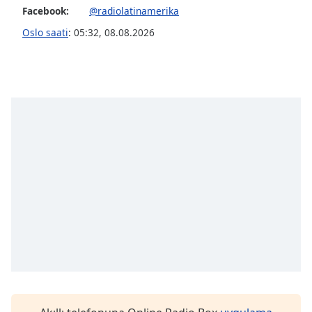
Facebook:
@radiolatinamerika
Font
Family
Oslo saati
:
05:32
,
08.08.2026
Reset
Done
Close
Modal
Dialog
End
of
dialog
window.