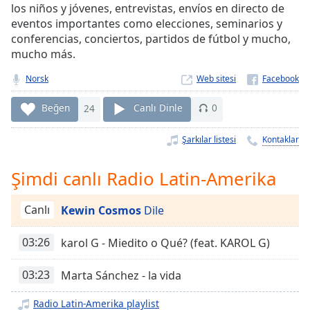
Remaining
los niños y jóvenes, entrevistas, envíos en directo de
Time
-
eventos importantes como elecciones, seminarios y
-:-
conferencias, conciertos, partidos de fútbol y mucho,
mucho más.
1x
Norsk
Web sitesi
Playback
Rate
Beğen
24
Canlı Dinle
0
Chapters
Şarkılar listesi
Kontaklar
Chapters
Descriptions
Şimdi canlı Radio Latin-Amerika
descriptions
Canlı
Kewin Cosmos
Dile
off
,
selected
03:26
karol G - Miedito o Qué? (feat. KAROL G)
Subtitles
03:23
Marta Sánchez - la vida
subtitles
settings
,
Radio Latin-Amerika playlist