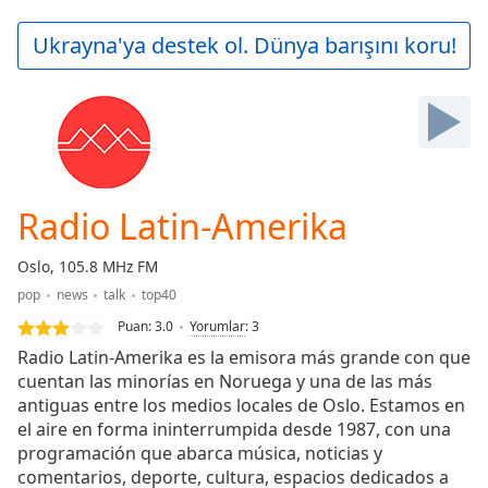
loading.
Play
Ukrayna'ya destek ol. Dünya barışını koru!
Video
Play
Skip
Backward
Skip
Forward
Mute
Current
Radio Latin-Amerika
Time
0:00
/
Oslo, 105.8 MHz FM
Duration
-:-
pop
news
talk
top40
Loaded
:
0.00%
Puan:
3.0
Yorumlar
:
3
Stream
Radio Latin-Amerika es la emisora más grande con que
Type
LIVE
cuentan las minorías en Noruega y una de las más
antiguas entre los medios locales de Oslo. Estamos en
Seek to
live,
el aire en forma ininterrumpida desde 1987, con una
currently
programación que abarca música, noticias y
behind
live
LIVE
comentarios, deporte, cultura, espacios dedicados a