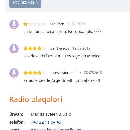
the
window.
Abel Man
23.05.2020
Text
chile nunca sera como. Noruega jakakkkk
Color
Opacity
Ivan Ivankov
12.09.2019
Les descubrí recién... Les sigo en México
Text
Background
ulises javier benitez
20.07.2019
Color
Saludos desde Argentina!!!!...un abrazo!!!
Opacity
Radio əlaqələri
Caption
Ünvan:
Maridalsveien 3 Oslo
Area
Telefon:
+47 22 11 04 45
Background
Sayt:
www.radiolatinamerika.no