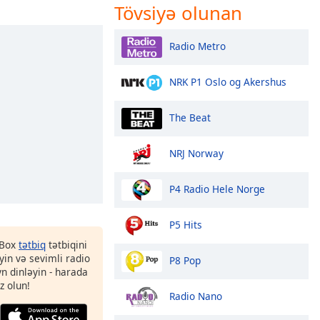
Tövsiyə olunan
Radio Metro
NRK P1 Oslo og Akershus
The Beat
NRJ Norway
P4 Radio Hele Norge
P5 Hits
 Box
tətbiq
tətbiqini
in və sevimli radio
P8 Pop
yn dinləyin - harada
z olun!
Radio Nano