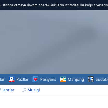
 istifadə etməyə davam edərək kukilərin istifadəsi ilə bağlı siyasətim
lar
Pazllar
Pasiyans
Mahjong
Sudok
Janrlar
Musiqi