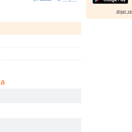
digər s
ka