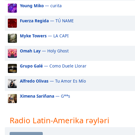
Audio
Young Miko
— curita
Track
Picture-
Fuerza Regida
— TÚ NAME
in-
Picture
Fullscreen
Myke Towers
— LA CAPI
This
is
Omah Lay
— Holy Ghost
a
modal
Grupo Galé
— Como Duele Llorar
window.
Alfredo Olivas
— Tu Amor Es Mío
Beginning
of
dialog
Ximena Sariñana
— G**s
window.
Escape
will
Radio Latin-Amerika rəyləri
cancel
and
close