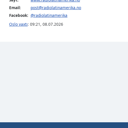
Color
Email:
post@radiolatinamerika.no
Facebook:
@radiolatinamerika
Opacity
Oslo vaxtı
:
09:21
,
08.07.2026
Font
Size
Text
Edge
Style
Font
Family
Reset
Done
Close
Modal