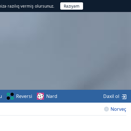
izə razılıq vermiş olursunuz.
u
Reversi
Nərd
Daxil ol
Norveç