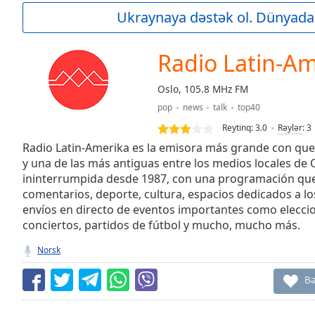
Current
Ukraynaya dəstək ol. Dünyada
Time
0:00
/
Duration
-:-
Radio Latin-Am
Loaded
:
0.00%
Oslo, 105.8 MHz FM
0:00
pop
news
talk
top40
Stream
Type
LIVE
Reytinq:
3.0
Rəylər
:
3
Seek to
Radio Latin-Amerika es la emisora más grande con que
live,
y una de las más antiguas entre los medios locales de 
currently
ininterrumpida desde 1987, con una programación que 
behind
live
LIVE
comentarios, deporte, cultura, espacios dedicados a los
Remaining
envíos en directo de eventos importantes como eleccio
Time
-
conciertos, partidos de fútbol y mucho, mucho más.
-:-
Norsk
1x
B
Playback
Rate