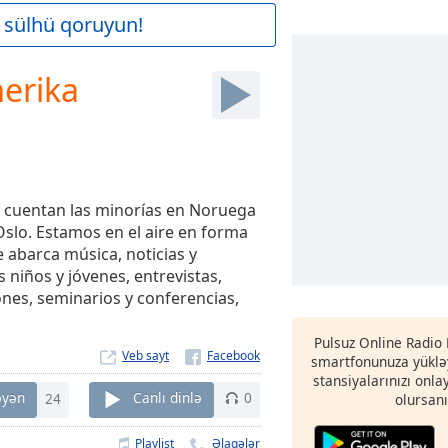
 sülhü qoruyun!
erika
 cuentan las minorías en Noruega
Oslo. Estamos en el aire en forma
abarca música, noticias y
 niños y jóvenes, entrevistas,
nes, seminarios y conferencias,
Pulsuz Online Radio
Veb sayt
smartfonunuza yükləy
stansiyalarınızı onla
əyən
24
Canlı dinlə
0
olursanı
Playlist
Əlaqələr