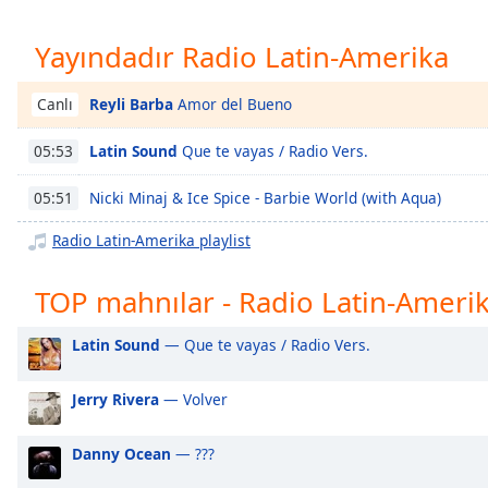
Chapters
Chapters
Yayındadır Radio Latin-Amerika
Descriptions
Reyli Barba
Amor del Bueno
Canlı
descriptions
Latin Sound
Que te vayas / Radio Vers.
05:53
off
,
selected
Nicki Minaj & Ice Spice - Barbie World (with Aqua)
05:51
Subtitles
Radio Latin-Amerika playlist
subtitles
settings
,
TOP mahnılar - Radio Latin-Ameri
opens
subtitles
Latin Sound
— Que te vayas / Radio Vers.
settings
dialog
Jerry Rivera
— Volver
subtitles
off
,
selected
Danny Ocean
— ???