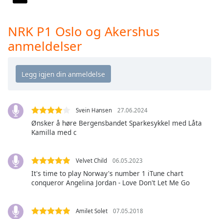
Opacity
NRK P1 Oslo og Akershus
anmeldelser
Caption
Area
Background
Color
Opacity
Svein Hansen
27.06.2024
Ønsker å høre Bergensbandet Sparkesykkel med Låta
Kamilla med c
Font
Size
Velvet Child
06.05.2023
It's time to play Norway's number 1 iTune chart
Text
conqueror Angelina Jordan - Love Don't Let Me Go
Edge
Style
Amilet Solet
07.05.2018