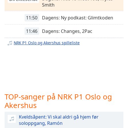
opens
NRK mP3
Smith
subtitles
NRK P13
settings
11:50
Dagens: Ny podkast: Glimtkoden
dialog
NRK P3
subtitles
NRK P2
11:46
Dagens: Changes, 2Pac
off
,
selected
NRK P1+
NRK P1 Oslo og Akershus spilleliste
NRK Julemusikk
Audio
Track
Picture-
in-
Picture
Fullscreen
This
is
TOP-sanger på NRK P1 Oslo og
a
Akershus
modal
window.
Kveldsåpent: Vi skal aldri gå hjem før
soloppgang, Ramón
Beginning