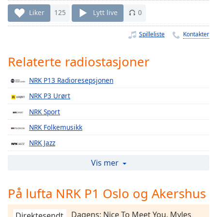
Remaining
Time
-
Liker
125
Lytt live
0
-:-
Spilleliste
Kontakter
1x
Playback
Relaterte radiostasjoner
Rate
NRK P13 Radioresepsjonen
Chapters
NRK P3 Urørt
Chapters
NRK Sport
Descriptions
NRK Folkemusikk
descriptions
NRK Jazz
off
,
selected
NRK Sámi Radio
Vis mer
NRK Klassisk
Subtitles
På lufta NRK P1 Oslo og Akershus
NRK Super
subtitles
NRK Alltid Nyheter
settings
,
Dagens: Nice To Meet You, Myles
Direktesendt