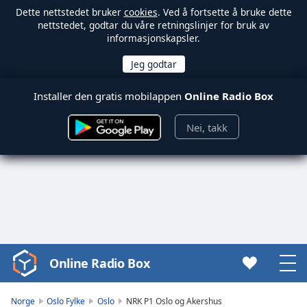
Dette nettstedet bruker
cookies
. Ved å fortsette å bruke dette
nettstedet, godtar du våre retningslinjer for bruk av
informasjonskapsler.
Installer den gratis mobilappen
Online Radio Box
Nei, takk
Online Radio Box
Video
Player
is
Norge
Oslo Fylke
Oslo
NRK P1 Oslo og Akershus