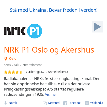
loading.
Play
Stå med Ukraina. Bevar freden i verden!
Video
Play
Skip
Backward
Skip
Forward
Mute
Current
NRK P1 Oslo og Akershus
Time
0:00
/
Oslo
Duration
-:-
news
talk
entertainment
Loaded
:
0.00%
Vurdering:
4.7
Anmeldelser
:
3
Stream
Radiokanalen er NRKs første kringkastingskanal. Den
Type
LIVE
har sin opprinnelse helt tilbake til da det private
Seek to
Kringkastingsselskapet A/S startet regulære
live,
radiosendinger i 1925.
Vis mer
currently
behind
live
LIVE
Norsk
Nettsted