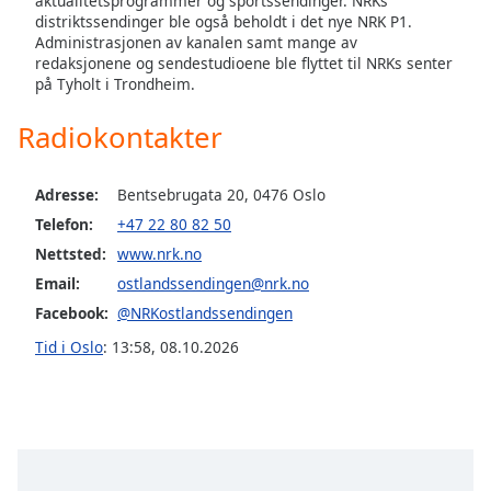
aktualitetsprogrammer og sportssendinger. NRKs
distriktssendinger ble også beholdt i det nye NRK P1.
Administrasjonen av kanalen samt mange av
redaksjonene og sendestudioene ble flyttet til NRKs senter
på Tyholt i Trondheim.
Radiokontakter
Adresse:
Bentsebrugata 20, 0476 Oslo
Telefon:
+47 22 80 82 50
Nettsted:
www.nrk.no
Email:
ostlandssendingen@nrk.no
Facebook:
@NRKostlandssendingen
Tid i Oslo
:
13:58
,
08.10.2026