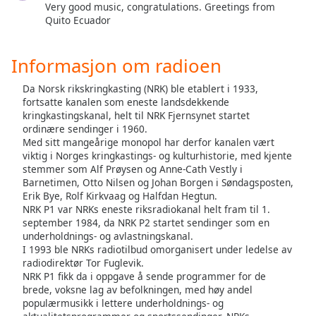
Very good music, congratulations. Greetings from
Font
Quito Ecuador
Family
Informasjon om radioen
Reset
Done
Da Norsk rikskringkasting (NRK) ble etablert i 1933,
fortsatte kanalen som eneste landsdekkende
Close
Modal
kringkastingskanal, helt til NRK Fjernsynet startet
Dialog
ordinære sendinger i 1960.
End
Med sitt mangeårige monopol har derfor kanalen vært
of
viktig i Norges kringkastings- og kulturhistorie, med kjente
dialog
stemmer som Alf Prøysen og Anne-Cath Vestly i
Barnetimen, Otto Nilsen og Johan Borgen i Søndagsposten,
window.
Erik Bye, Rolf Kirkvaag og Halfdan Hegtun.
NRK P1 var NRKs eneste riksradiokanal helt fram til 1.
september 1984, da NRK P2 startet sendinger som en
underholdnings- og avlastningskanal.
I 1993 ble NRKs radiotilbud omorganisert under ledelse av
radiodirektør Tor Fuglevik.
NRK P1 fikk da i oppgave å sende programmer for de
brede, voksne lag av befolkningen, med høy andel
populærmusikk i lettere underholdnings- og