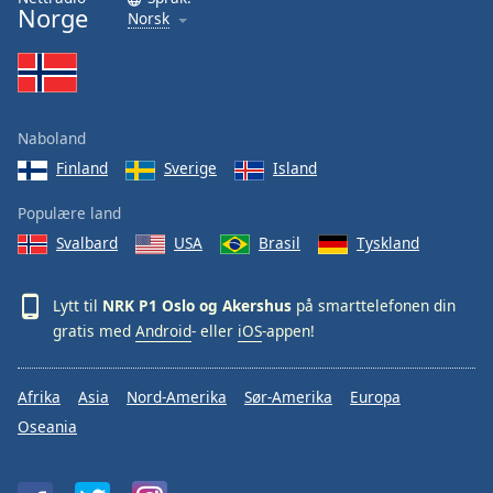
Norge
Norsk
Naboland
Finland
Sverige
Island
Populære land
Svalbard
USA
Brasil
Tyskland
Lytt til
NRK P1 Oslo og Akershus
på smarttelefonen din
gratis med
Android
- eller
iOS
-appen!
Afrika
Asia
Nord-Amerika
Sør-Amerika
Europa
Oseania