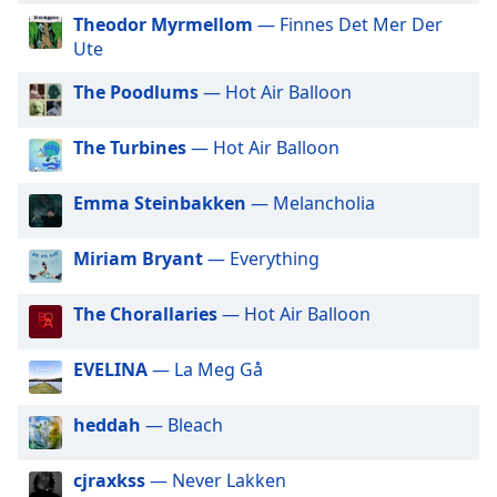
of
Theodor Myrmellom
— Finnes Det Mer Der
dialog
Ute
window.
Escape
The Poodlums
— Hot Air Balloon
will
cancel
The Turbines
— Hot Air Balloon
and
close
Emma Steinbakken
— Melancholia
the
window.
Miriam Bryant
— Everything
Text
Color
The Chorallaries
— Hot Air Balloon
Opacity
EVELINA
— La Meg Gå
heddah
— Bleach
Text
Background
cjraxkss
— Never Lakken
Color