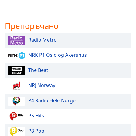
Препоръчано
Radio Metro
NRK P1 Oslo og Akershus
The Beat
NRJ Norway
P4 Radio Hele Norge
P5 Hits
P8 Pop