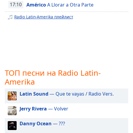
17:10
Américo
A Llorar a Otra Parte
opens
subtitles
Radio Latin-Amerika плейлист
settings
dialog
subtitles
off
,
selected
Audio
Track
ТОП песни на Radio Latin-
Picture-
in-
Amerika
Picture
Fullscreen
Latin Sound
— Que te vayas / Radio Vers.
This
is
a
Jerry Rivera
— Volver
modal
window.
Danny Ocean
— ???