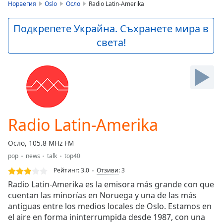
is
Норвегия
Oslo
Осло
Radio Latin-Amerika
loading.
Play
Подкрепете Украйна. Съхранете мира в
Video
света!
Play
Skip
Backward
Skip
Forward
Mute
Current
Time
0:00
Radio Latin-Amerika
/
Duration
-:-
Осло, 105.8 MHz FM
Loaded
:
pop
news
talk
top40
0.00%
Stream
Рейтинг:
3.0
Отзиви
:
3
Type
LIVE
Radio Latin-Amerika es la emisora más grande con que
Seek to
cuentan las minorías en Noruega y una de las más
live,
antiguas entre los medios locales de Oslo. Estamos en
currently
behind
el aire en forma ininterrumpida desde 1987, con una
live
LIVE