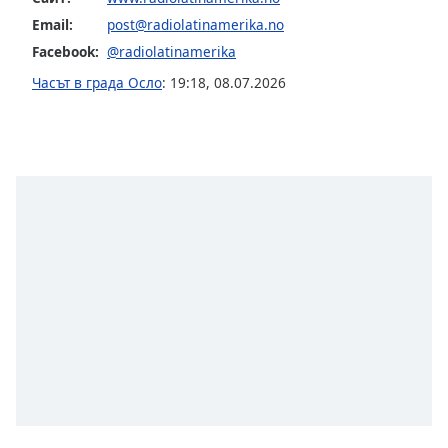
Email:
post@radiolatinamerika.no
Font
Facebook:
@radiolatinamerika
Family
Часът в града Осло
:
19:18
,
08.07.2026
Reset
Done
Close
Modal
Dialog
End
of
dialog
window.