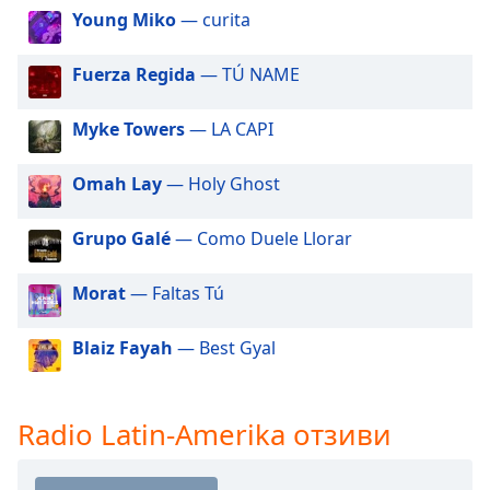
Beginning
Young Miko
— curita
of
dialog
Fuerza Regida
— TÚ NAME
window.
Escape
will
Myke Towers
— LA CAPI
cancel
and
Omah Lay
— Holy Ghost
close
the
Grupo Galé
— Como Duele Llorar
window.
Morat
— Faltas Tú
Text
Color
Blaiz Fayah
— Best Gyal
Opacity
Radio Latin-Amerika отзиви
Text
Background