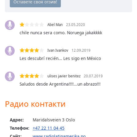
Color
Opacity
Abel Man
23.05.2020
chile nunca sera como. Noruega jakakkkk
Caption
Area
Background
Ivan Ivankov
12.09.2019
Color
Les descubrí recién... Les sigo en México
Opacity
ulises javier benitez
20.07.2019
Saludos desde Argentina!!!!...un abrazo!!!
Font
Size
Радио контакти
Text
Адрес:
Maridalsveien 3 Oslo
Edge
Телефон:
+47 22 11 04 45
Style
Сайт:
www.radiolatinamerika.no