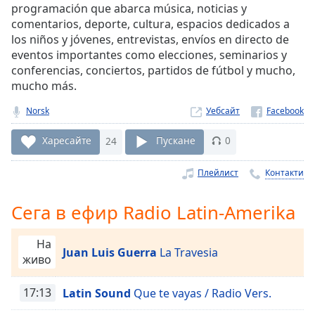
programación que abarca música, noticias y
Remaining
comentarios, deporte, cultura, espacios dedicados a
Time
-
los niños y jóvenes, entrevistas, envíos en directo de
-:-
eventos importantes como elecciones, seminarios y
conferencias, conciertos, partidos de fútbol y mucho,
1x
mucho más.
Playback
Rate
Norsk
Уебсайт
Chapters
Харесайте
24
Пускане
0
Chapters
Плейлист
Контакти
Descriptions
Сега в ефир Radio Latin-Amerika
descriptions
off
,
selected
На
Juan Luis Guerra
La Travesia
живо
Subtitles
17:13
Latin Sound
Que te vayas / Radio Vers.
subtitles
settings
,