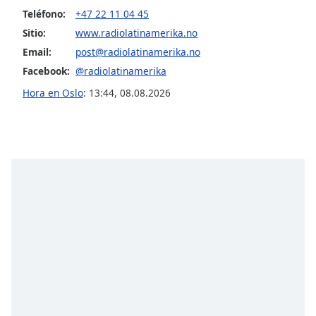
Font
Teléfono:
+47 22 11 04 45
Family
Sitio:
www.radiolatinamerika.no
Email:
post@radiolatinamerika.no
Facebook:
@radiolatinamerika
Reset
Done
Hora en Oslo
:
13:44
,
08.08.2026
Close
Modal
Dialog
End
of
dialog
window.