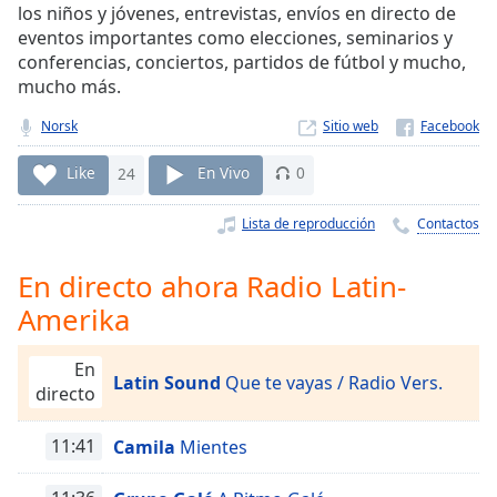
Remaining
los niños y jóvenes, entrevistas, envíos en directo de
Time
-
eventos importantes como elecciones, seminarios y
-:-
conferencias, conciertos, partidos de fútbol y mucho,
mucho más.
1x
Norsk
Sitio web
Playback
Rate
Like
24
En Vivo
0
Chapters
Lista de reproducción
Contactos
Chapters
Descriptions
En directo ahora Radio Latin-
Amerika
descriptions
off
,
selected
En
Latin Sound
Que te vayas / Radio Vers.
directo
Subtitles
11:41
Camila
Mientes
subtitles
settings
,