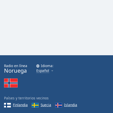
Radio en línea
Idioma:
Noruega
Español
Países y territorios vecinos
Finlandia
Suecia
Islandia