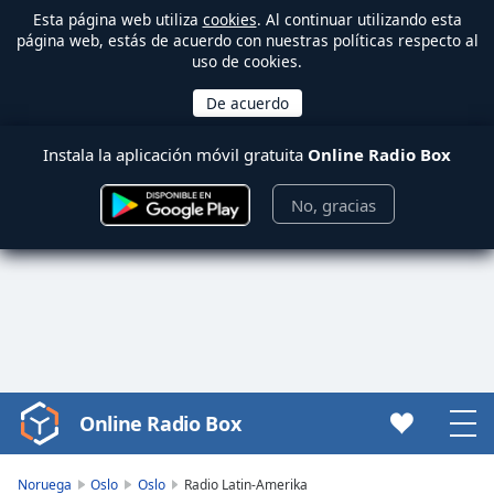
Esta página web utiliza
cookies
. Al continuar utilizando esta
página web, estás de acuerdo con nuestras políticas respecto al
uso de cookies.
Instala la aplicación móvil gratuita
Online Radio Box
No, gracias
Online Radio Box
Video
Player
is
Noruega
Oslo
Oslo
Radio Latin-Amerika