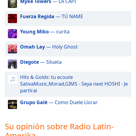
Myke Towers
— LA CAPI
of
dialog
window.
Fuerza Regida
— TÚ NAME
Escape
will
Young Miko
— curita
cancel
and
Omah Lay
— Holy Ghost
close
the
Diegote
— Silueta
window.
Text
Hits & Golds: tu ecoute
Color
SativaMusic,Morad,GIMS - Seya next HOSHI - Je
partirai
Opacity
Grupo Galé
— Como Duele Llorar
Text
Su opinión sobre Radio Latin-
Background
Color
Amerika