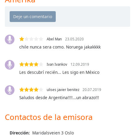
Opacity
Caption
Area
Abel Man
23.05.2020
Background
chile nunca sera como. Noruega jakakkkk
Color
Ivan Ivankov
12.09.2019
Opacity
Les descubrí recién... Les sigo en México
Font
ulises javier benitez
20.07.2019
Size
Saludos desde Argentina!!!!...un abrazo!!!
Text
Contactos de la emisora
Edge
Style
Dirección:
Maridalsveien 3 Oslo