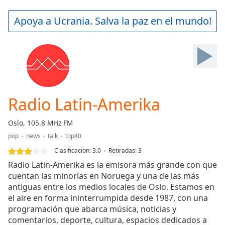
loading.
Play
Apoya a Ucrania. Salva la paz en el mundo!
Video
Play
Skip
Backward
Skip
Forward
Mute
Current
Radio Latin-Amerika
Time
0:00
/
Oslo, 105.8 MHz FM
Duration
-:-
pop
news
talk
top40
Loaded
:
0.00%
Clasificacion:
3.0
Retiradas
:
3
Stream
Radio Latin-Amerika es la emisora más grande con que
Type
LIVE
cuentan las minorías en Noruega y una de las más
antiguas entre los medios locales de Oslo. Estamos en
Seek to
live,
el aire en forma ininterrumpida desde 1987, con una
currently
programación que abarca música, noticias y
behind
live
LIVE
comentarios, deporte, cultura, espacios dedicados a