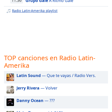
opens
11:36
Grupo Galé
A Ritmo Galé
subtitles
Radio Latin-Amerika playlist
settings
dialog
subtitles
off
,
selected
Audio
Track
TOP canciones en Radio Latin-
Picture-
in-
Amerika
Picture
Fullscreen
This
Latin Sound
— Que te vayas / Radio Vers.
is
a
Jerry Rivera
— Volver
modal
window.
Danny Ocean
— ???
Beginning