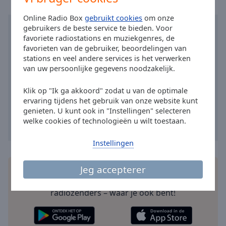
Done
Close
Online Radio Box
gebruikt cookies
om onze
Modal
gebruikers de beste service te bieden. Voor
Dialog
favoriete radiostations en muziekgenres, de
End
favorieten van de gebruiker, beoordelingen van
of
stations en veel andere services is het verwerken
dialog
van uw persoonlijke gegevens noodzakelijk.
window.
Klik op "Ik ga akkoord" zodat u van de optimale
ervaring tijdens het gebruik van onze website kunt
genieten. U kunt ook in "Instellingen" selecteren
welke cookies of technologieën u wilt toestaan.
Instellingen
Jeg accepterer
Installeer de gratis Online Radio Box
applicatie
op
je smartphone en luister online naar je favoriete
radiozenders – waar je ook bent!