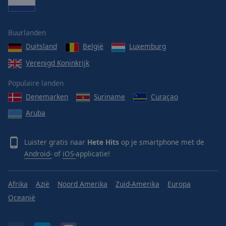
Buurlanden
Duitsland
België
Luxemburg
Verenigd Koninkrijk
Populaire landen
Denemarken
Suriname
Curaçao
Aruba
Luister gratis naar
Hete Hits
op je smartphone met de
Android-
of
iOS-
applicatie!
Afrika
Azië
Noord Amerika
Zuid-Amerika
Europa
Oceanië