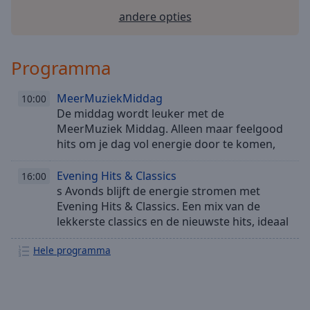
andere opties
Programma
MeerMuziekMiddag
10:00
De middag wordt leuker met de
MeerMuziek Middag. Alleen maar feelgood
hits om je dag vol energie door te komen,
afgewisseld met nieuws en weer zodat je
nooit iets mist. Het perfecte muzikale
Evening Hits & Classics
16:00
gezelschap voor de middag.
s Avonds blijft de energie stromen met
Evening Hits & Classics. Een mix van de
lekkerste classics en de nieuwste hits, ideaal
om de dag swingend af te sluiten.
Hele programma