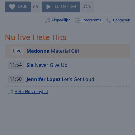
Playback
Rate
Leuk
66
Luister live
0
Chapters
Afspeellijst
Programma
Contacten
Chapters
Nu live Hete Hits
Descriptions
Live
Madonna
Material Girl
descriptions
off
,
selected
11:54
Sia
Never Give Up
Subtitles
11:50
Jennifer Lopez
Let's Get Loud
subtitles
Hete Hits playlist
settings
,
opens
subtitles
settings
dialog
subtitles
off
,