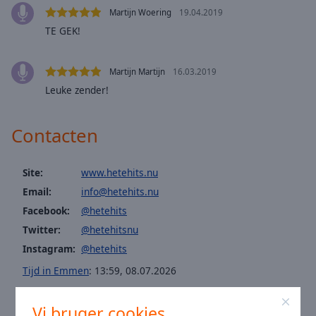
Area
Martijn Woering
19.04.2019
Background
TE GEK!
Color
Martijn Martijn
16.03.2019
Opacity
Leuke zender!
Font
Contacten
Size
Site:
www.hetehits.nu
Text
Edge
Email:
info@hetehits.nu
Style
Facebook:
@hetehits
Twitter:
@hetehitsnu
Font
Instagram:
@hetehits
Family
Tijd in Emmen
:
13:59
,
08.07.2026
Reset
Vi bruger cookies