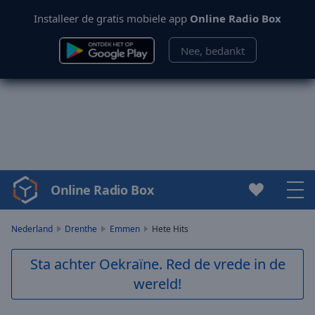
Installeer de gratis mobiele app
Online Radio Box
Nee, bedankt
Online Radio Box
Video
Player
is
Nederland
Drenthe
Emmen
Hete Hits
loading.
Play
Sta achter Oekraïne. Red de vrede in de
Video
wereld!
Play
Skip
Backward