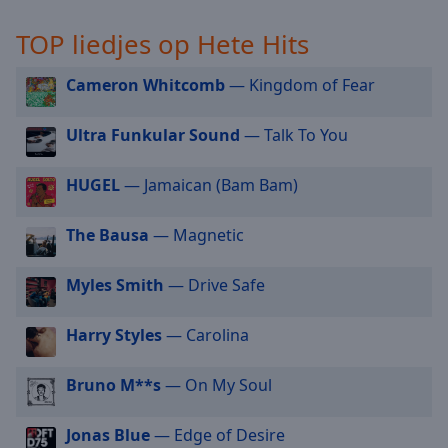
selected
TOP liedjes op Hete Hits
Audio
Track
Cameron Whitcomb
— Kingdom of Fear
Picture-
in-
Ultra Funkular Sound
— Talk To You
Picture
Fullscreen
HUGEL
— Jamaican (Bam Bam)
This
is
a
The Bausa
— Magnetic
modal
window.
Myles Smith
— Drive Safe
Beginning
Harry Styles
— Carolina
of
dialog
Bruno M**s
— On My Soul
window.
Escape
will
Jonas Blue
— Edge of Desire