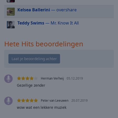
cancel
and
Kelsea Ballerini
— overshare
close
the
Teddy Swims
— Mr. Know It All
window.
Text
Hete Hits beoordelingen
Color
Opacity
Text
Background
Herman Verheij
05.12.2019
Color
Gezellige zender
Opacity
Peter van Leeuwen
20.07.2019
wow wat een lekkere muziek
Caption