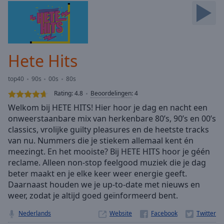
Skip
Forward
Mute
Current
Time
0:00
Hete Hits
/
Duration
-:-
top40
90s
00s
80s
Loaded
:
0.00%
Rating:
4.8
Beoordelingen
:
4
Stream
Welkom bij HETE HITS! Hier hoor je dag en nacht een
Type
LIVE
onweerstaanbare mix van herkenbare 80’s, 90’s en 00’s
Seek to
classics, vrolijke guilty pleasures en de heetste tracks
live,
van nu. Nummers die je stiekem allemaal kent én
currently
meezingt. En het mooiste? Bij HETE HITS hoor je géén
behind
live
LIVE
reclame. Alleen non-stop feelgood muziek die je dag
Remaining
beter maakt en je elke keer weer energie geeft.
Time
-
Daarnaast houden we je up-to-date met nieuws en
-:-
weer, zodat je altijd goed geïnformeerd bent.
1x
Nederlands
Website