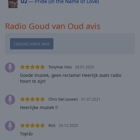
U2
— Pride (In the Name of Love)
cancel
and
close
the
Radio Goud van Oud avis
window.
Text
Color
Tonymac Hou
28.01.2025
Opacity
Goede muziek, geen reclame! Heerlijk zoals radio
hoort te zijn!
Text
Background
Color
Chris Van Leuven
01.07.2021
Heerlijke muziek !!
Opacity
Rick
26.12.2020
Top!👍
Caption