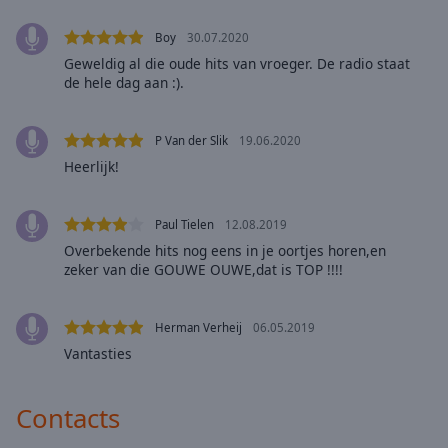
Area
Background
Boy
30.07.2020
Color
Geweldig al die oude hits van vroeger. De radio staat
de hele dag aan :).
Opacity
P Van der Slik
19.06.2020
Heerlijk!
Font
Size
Paul Tielen
12.08.2019
Text
Overbekende hits nog eens in je oortjes horen,en
zeker van die GOUWE OUWE,dat is TOP !!!!
Edge
Style
Herman Verheij
06.05.2019
Font
Vantasties
Family
Contacts
Reset