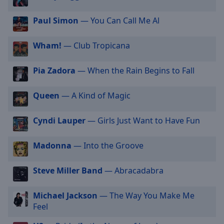
selected
Paul Simon
— You Can Call Me Al
Audio
Track
Wham!
— Club Tropicana
Picture-
in-
Pia Zadora
— When the Rain Begins to Fall
Picture
Fullscreen
This
Queen
— A Kind of Magic
is
a
Cyndi Lauper
— Girls Just Want to Have Fun
modal
window.
Madonna
— Into the Groove
Beginning
Steve Miller Band
— Abracadabra
of
dialog
window.
Michael Jackson
— The Way You Make Me
Escape
Feel
will