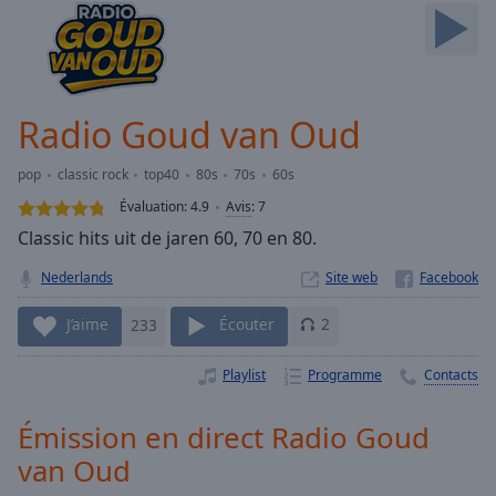
Skip
Forward
Mute
Current
Time
0:00
Radio Goud van Oud
/
Duration
-:-
pop
classic rock
top40
80s
70s
60s
Loaded
:
0.00%
Évaluation:
4.9
Avis
:
7
Stream
Classic hits uit de jaren 60, 70 en 80.
Type
LIVE
Nederlands
Site web
Seek to
live,
currently
J’aime
233
Écouter
2
behind
live
LIVE
Remaining
Playlist
Programme
Contacts
Time
-
-:-
Émission en direct Radio Goud
van Oud
1x