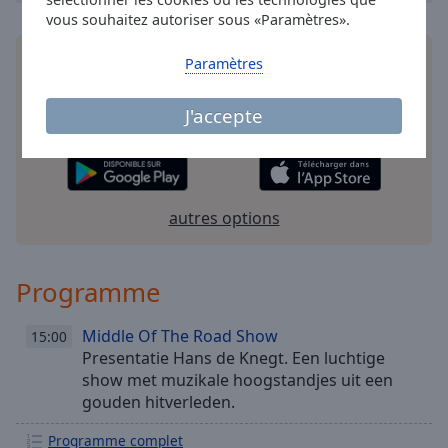
vous souhaitez autoriser sous «Paramètres».
Installez
l'application
gratuite Online Radio Box
Paramètres
pour votre téléphone intelligent et d'écouter vos
stations de radio préférées en ligne où que vous
J'accepte
soyez!
autres options
Programme
Middle Of The Road Show
15:00
Presentatie Hans de Knegt. Een luchtige
show met muzikale hoogstandjes uit een
gouden hitverleden.
Programme complet