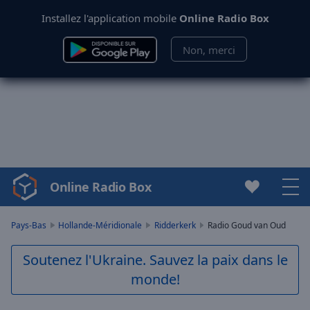
Installez l'application mobile
Online Radio Box
Non, merci
Online Radio Box
Video
Player
is
Pays-Bas
Hollande-Méridionale
Ridderkerk
Radio Goud van Oud
loading.
Play
Soutenez l'Ukraine. Sauvez la paix dans le
Video
monde!
Play
Skip
Backward