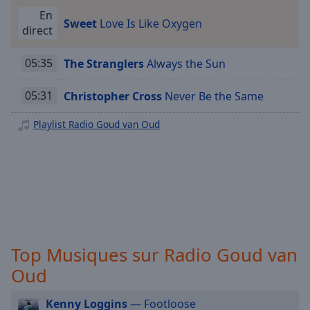
Playback
Rate
En
Sweet
Love Is Like Oxygen
direct
Chapters
05:35
The Stranglers
Always the Sun
Chapters
Descriptions
05:31
Christopher Cross
Never Be the Same
descriptions
Playlist Radio Goud van Oud
off
,
selected
Subtitles
subtitles
settings
,
opens
subtitles
Top Musiques sur Radio Goud van
settings
Oud
dialog
subtitles
Kenny Loggins
— Footloose
off
,