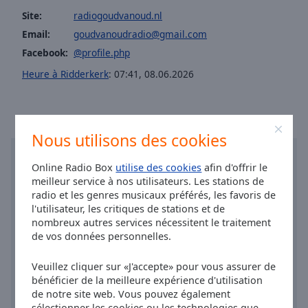
Done
Site:
radiogoudvanoud.nl
Close
Modal
Email:
goudvanoudradio@gmail.com
Dialog
Facebook:
@profile.php
End
of
Heure à Ridderkerk
:
07:41
,
08.06.2026
dialog
window.
Nous utilisons des cookies
Online Radio Box
utilise des cookies
afin d'offrir le
meilleur service à nos utilisateurs. Les stations de
radio et les genres musicaux préférés, les favoris de
l'utilisateur, les critiques de stations et de
nombreux autres services nécessitent le traitement
de vos données personnelles.
Veuillez cliquer sur «J'accepte» pour vous assurer de
bénéficier de la meilleure expérience d'utilisation
de notre site web. Vous pouvez également
sélectionner les cookies ou les technologies que