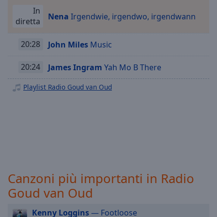
Playback
Rate
In
Nena
Irgendwie, irgendwo, irgendwann
diretta
Chapters
20:28
John Miles
Music
Chapters
Descriptions
20:24
James Ingram
Yah Mo B There
descriptions
Playlist Radio Goud van Oud
off
,
selected
Subtitles
subtitles
settings
,
opens
subtitles
Canzoni più importanti in Radio
settings
Goud van Oud
dialog
subtitles
Kenny Loggins
— Footloose
off
,