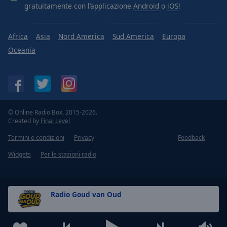
gratuitamente con l’applicazione
Android
o
iOS
!
Africa
Asia
Nord America
Sud America
Europa
Oceania
© Online Radio Box, 2015-2026.
Created by
Final Level
Termini e condizioni
Privacy
Feedback
Widgets
Per le stazioni radio
Radio Goud van Oud