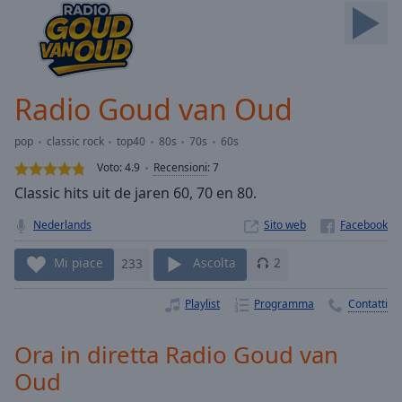
Skip
Forward
Mute
Current
Time
0:00
Radio Goud van Oud
/
Duration
-:-
pop
classic rock
top40
80s
70s
60s
Loaded
:
0.00%
Voto:
4.9
Recensioni
:
7
Stream
Classic hits uit de jaren 60, 70 en 80.
Type
LIVE
Nederlands
Sito web
Seek to
live,
currently
Mi piace
233
Ascolta
2
behind
live
LIVE
Remaining
Playlist
Programma
Contatti
Time
-
-:-
Ora in diretta Radio Goud van
Oud
1x