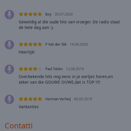
Area
Background
Boy
30.07.2020
Color
Geweldig al die oude hits van vroeger. De radio staat
de hele dag aan :).
Opacity
P Van der Slik
19.06.2020
Font
Heerlijk!
Size
Paul Tielen
12.08.2019
Text
Overbekende hits nog eens in je oortjes horen,en
Edge
zeker van die GOUWE OUWE,dat is TOP !!!!
Style
Herman Verheij
06.05.2019
Font
Vantasties
Family
Contatti
Reset