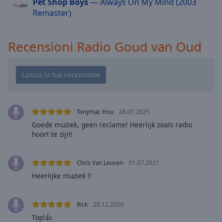
Pet Shop Boys
— Always On My Mind (2003
cancel
Remaster)
and
close
the
Recensioni Radio Goud van Oud
window.
Text
Color
Opacity
Tonymac Hou
28.01.2025
Goede muziek, geen reclame! Heerlijk zoals radio
hoort te zijn!
Text
Background
Color
Chris Van Leuven
01.07.2021
Heerlijke muziek !!
Opacity
Rick
26.12.2020
Caption
Top!👍