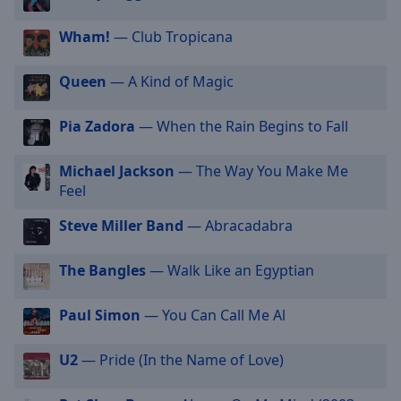
selected
Wham!
— Club Tropicana
Audio
Track
Queen
— A Kind of Magic
Picture-
in-
Pia Zadora
— When the Rain Begins to Fall
Picture
Fullscreen
This
Michael Jackson
— The Way You Make Me
is
Feel
a
Steve Miller Band
— Abracadabra
modal
window.
The Bangles
— Walk Like an Egyptian
Beginning
of
Paul Simon
— You Can Call Me Al
dialog
window.
U2
— Pride (In the Name of Love)
Escape
will