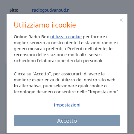
Done
Sito:
radiogoudvanoud.nl
Close
Modal
Email:
goudvanoudradio@gmail.com
Dialog
Utilizziamo i cookie
End
Facebook:
@profile.php
of
Ora a Ridderkerk
:
22:35
,
08.06.2026
Online Radio Box
utilizza i cookie
per fornire il
dialog
miglior servizio ai nostri utenti. Le stazioni radio e i
window.
generi musicali preferiti, i Preferiti dell'utente, le
recensioni delle stazioni e molti altri servizi
richiedono l'elaborazione dei dati personali.
Clicca su "Accetto", per assicurarti di avere la
migliore esperienza di utilizzo del nostro sito web.
In alternativa, puoi selezionare quali cookie o
tecnologie desideri consentire nelle "Impostazioni".
Impostazioni
Accetto