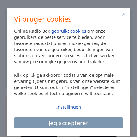
Area
Background
Color
Vi bruger cookies
Online Radio Box
gebruikt cookies
om onze
Opacity
gebruikers de beste service te bieden. Voor
favoriete radiostations en muziekgenres, de
favorieten van de gebruiker, beoordelingen van
Font
stations en veel andere services is het verwerken
Size
van uw persoonlijke gegevens noodzakelijk.
Klik op "Ik ga akkoord" zodat u van de optimale
Text
ervaring tijdens het gebruik van onze website kunt
Edge
genieten. U kunt ook in "Instellingen" selecteren
Style
welke cookies of technologieën u wilt toestaan.
Installeer de gratis Online Radio Box
applicatie
op
Instellingen
Font
je smartphone en luister online naar je favoriete
Family
radiozenders – waar je ook bent!
Jeg accepterer
Reset