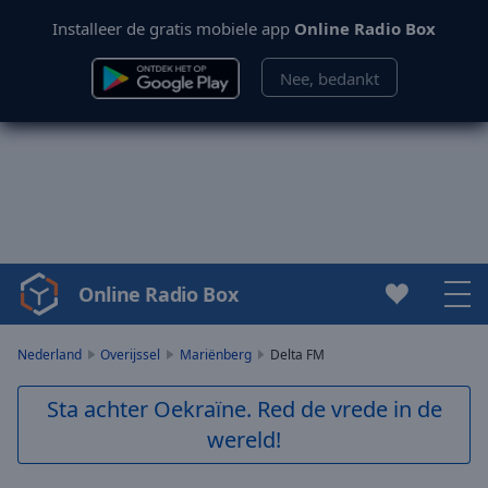
Installeer de gratis mobiele app
Online Radio Box
Nee, bedankt
Online Radio Box
Video
Player
is
Nederland
Overijssel
Mariënberg
Delta FM
loading.
Play
Sta achter Oekraïne. Red de vrede in de
Video
wereld!
Play
Skip
Backward