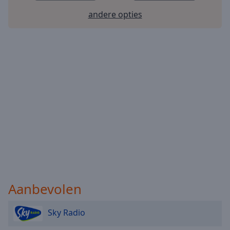
Done
andere opties
Close
Modal
Dialog
End
of
dialog
window.
Aanbevolen
Sky Radio