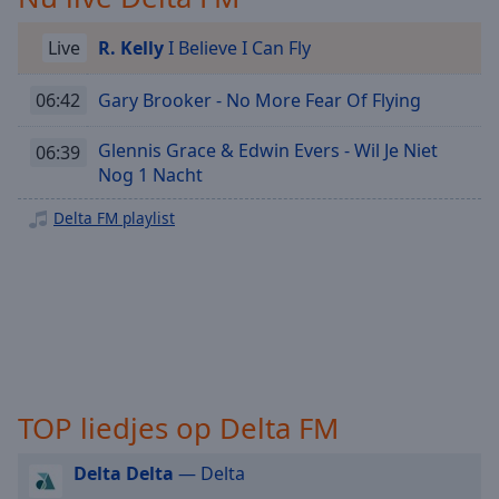
Playback
Rate
Live
R. Kelly
I Believe I Can Fly
Chapters
06:42
Gary Brooker - No More Fear Of Flying
Chapters
Glennis Grace & Edwin Evers - Wil Je Niet
Descriptions
06:39
Nog 1 Nacht
descriptions
off
,
Delta FM playlist
selected
Subtitles
subtitles
settings
,
opens
subtitles
TOP liedjes op Delta FM
settings
dialog
subtitles
Delta Delta
— Delta
off
,