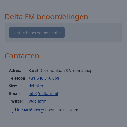
cancel
and
close
Delta FM beoordelingen
the
window.
Text
Color
Contacten
Opacity
Adres:
Karel Doormanlaan 3 Vroomshoop
Text
Telefoon:
+31 546 646 068
Background
Site:
deltafm.nl
Color
Email:
info@deltafm.nl
Twitter:
@deltafm
Opacity
Tijd in Mariënberg
:
08:50
,
08.07.2026
Caption