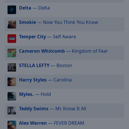
selected
Delta
— Delta
Audio
Track
Smokie
— Now You Think You Know
Picture-
Temper City
— Self Aware
in-
Picture
Fullscreen
Cameron Whitcomb
— Kingdom of Fear
This
is
STELLA LEFTY
— Boston
a
modal
window.
Harry Styles
— Carolina
Beginning
Myles.
— Hold
of
dialog
Teddy Swims
— Mr. Know It All
window.
Escape
Alex Warren
— FEVER DREAM
will