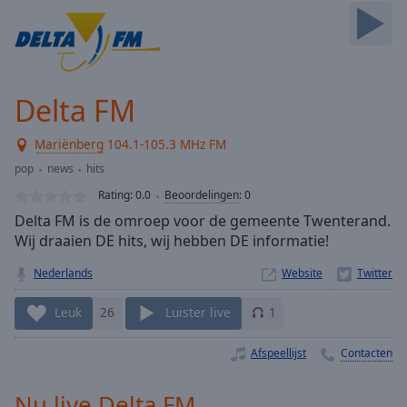
Skip
Forward
Mute
Current
Time
0:00
Delta FM
/
Duration
-:-
Mariënberg
104.1-105.3 MHz FM
Loaded
:
0.00%
pop
news
hits
Stream
Rating:
0.0
Beoordelingen
:
0
Type
LIVE
Delta FM is de omroep voor de gemeente Twenterand.
Seek to
Wij draaien DE hits, wij hebben DE informatie!
live,
currently
Nederlands
Website
behind
live
LIVE
Remaining
Leuk
26
Luister live
1
Time
-
-:-
Afspeellijst
Contacten
1x
Nu live Delta FM