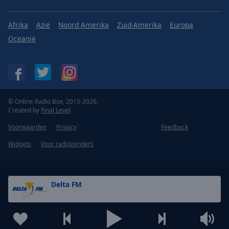
Afrika
Azië
Noord Amerika
Zuid-Amerika
Europa
Oceanië
© Online Radio Box, 2015-2026.
Created by
Final Level
Voorwaarden
Privacy
Feedback
Widgets
Voor radiozenders
Delta FM