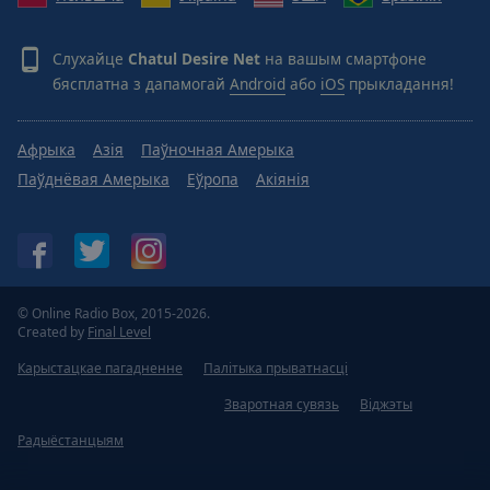
Слухайце
Chatul Desire Net
на вашым смартфоне
бясплатна з дапамогай
Android
або
iOS
прыкладання!
Афрыка
Азія
Паўночная Амерыка
Паўднёвая Амерыка
Еўропа
Акіянія
© Online Radio Box, 2015-2026.
Created by
Final Level
Карыстацкае пагадненне
Палітыка прыватнасці
Зваротная сувязь
Віджэты
Радыёстанцыям