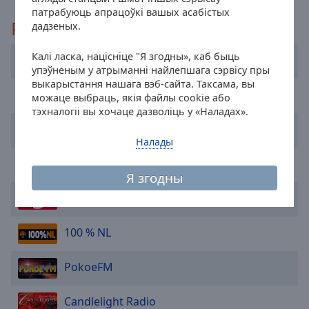
патрабуюць апрацоўкі вашых асабістых
cancel
Рэкамендаваны
дадзеных.
and
close
Калі ласка, націсніце "Я згодны», каб быць
the
Feel Good Radio
упэўненым у атрыманні найлепшага сэрвісу пры
window.
выкарыстання нашага вэб-сайта. Таксама, вы
SLAM!
можаце выбраць, якія файлы cookie або
Text
тэхналогіі вы хочаце дазволіць у «Наладах».
Color
Radio Veronica
Налады
Opacity
Radio 10
Я згодны
Pinguin Radio
Text
Background
Color
100 % NL
PokoeFM
Opacity
Candlelight Radio