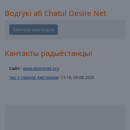
Playback
Rate
Водгукі аб Chatul Desire Net
Chapters
Chapters
Descriptions
Кантакты радыёстанцыі
descriptions
off
,
selected
Сайт:
www.desirenet.org
Час у горадзе Амстэрдам
:
13:18
,
08.08.2026
Subtitles
subtitles
settings
,
opens
subtitles
settings
dialog
subtitles