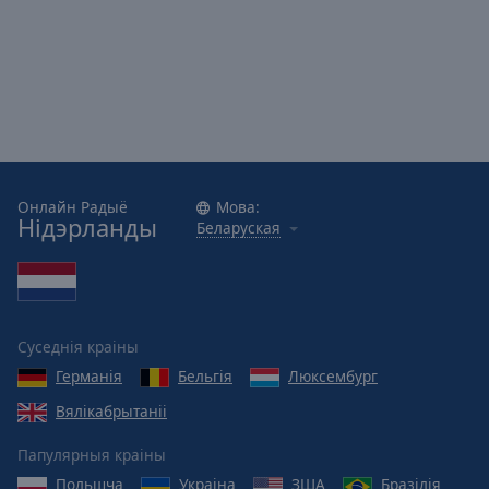
Reset
Done
Close
Modal
Dialog
End
of
dialog
window.
Онлайн Радыё
Мова:
Нідэрланды
Беларуская
Суседнія краіны
Германія
Бельгія
Люксембург
Вялікабрытаніі
Папулярныя краіны
Польшча
Украіна
ЗША
Бразілія