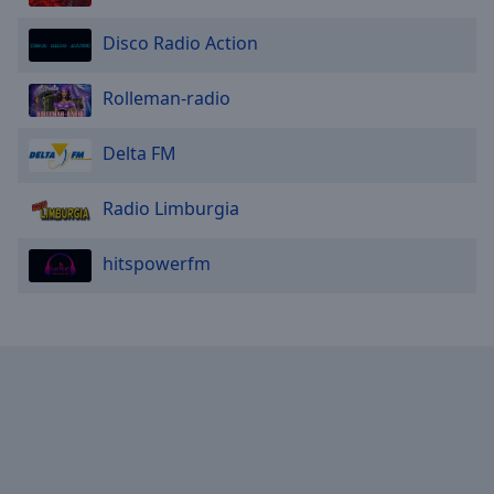
Caption
Area
Disco Radio Action
Background
Color
Rolleman-radio
Opacity
Delta FM
Font
Radio Limburgia
Size
hitspowerfm
Text
Edge
Style
Font
Family