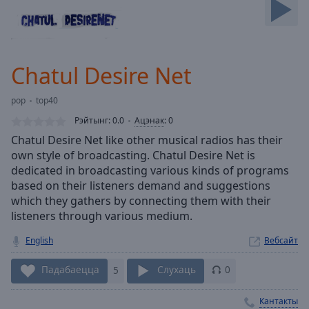
Backward
Skip
Forward
Mute
Current
Chatul Desire Net
Time
0:00
/
pop
top40
Duration
-:-
Рэйтынг:
0.0
Ацэнак
:
0
Loaded
:
Chatul Desire Net like other musical radios has their
0.00%
own style of broadcasting. Chatul Desire Net is
Stream
dedicated in broadcasting various kinds of programs
Type
LIVE
based on their listeners demand and suggestions
Seek to
live,
which they gathers by connecting them with their
currently
listeners through various medium.
behind
live
LIVE
English
Вебсайт
Remaining
Time
-
Падабаецца
5
Слухаць
0
-:-
Кантакты
1x