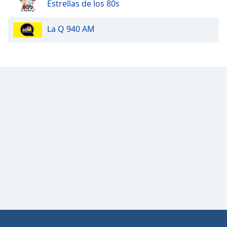
Estrellas de los 80s
Opacity
La Q 940 AM
Caption
Area
Background
Color
Opacity
Font
Size
Text
Edge
Style