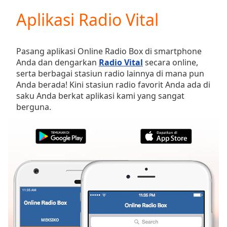
loading.
Aplikasi Radio Vital
Play
Video
Play
Skip
Pasang aplikasi Online Radio Box di smartphone
Backward
Anda dan dengarkan
Radio Vital
secara online,
Skip
serta berbagai stasiun radio lainnya di mana pun
Forward
Anda berada! Kini stasiun radio favorit Anda ada di
Mute
saku Anda berkat aplikasi kami yang sangat
Current
berguna.
Time
0:00
/
Duration
-:-
Loaded
:
0.00%
Stream
Type
LIVE
Seek to
live,
currently
behind
live
LIVE
MEKSIKO
FAVORIT