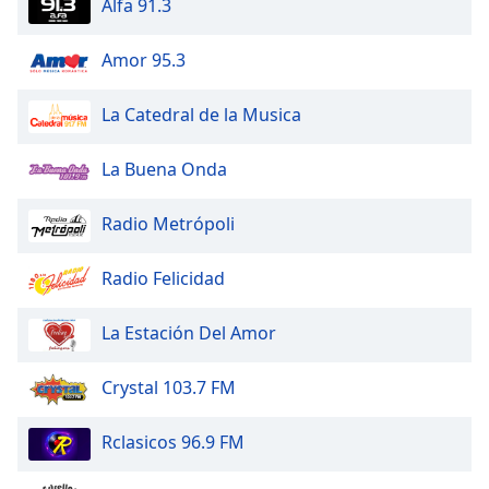
Alfa 91.3
of
dialog
window.
Amor 95.3
Escape
will
La Catedral de la Musica
cancel
and
La Buena Onda
close
the
Radio Metrópoli
window.
Text
Radio Felicidad
Color
La Estación Del Amor
Opacity
Crystal 103.7 FM
Text
Rclasicos 96.9 FM
Background
Color