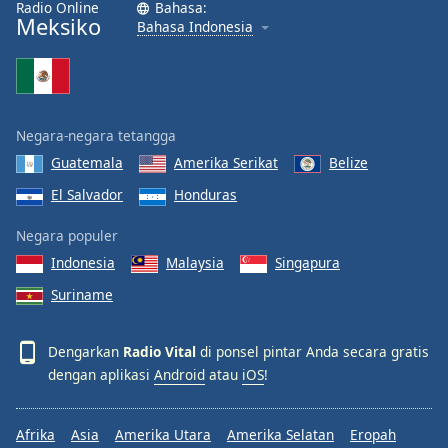
Radio Online
Bahasa:
Font
Meksiko
Bahasa Indonesia
Family
Reset
Done
Negara-negara tetangga
Close
Modal
Guatemala
Amerika Serikat
Belize
Dialog
El Salvador
Honduras
End
of
Negara populer
dialog
window.
Indonesia
Malaysia
Singapura
Suriname
Dengarkan
Radio Vital
di ponsel pintar Anda secara gratis
dengan aplikasi
Android
atau
iOS
!
Afrika
Asia
Amerika Utara
Amerika Selatan
Eropah