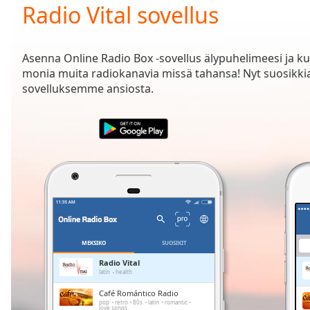
Current
Radio Vital sovellus
Time
0:00
/
Duration
-:-
Asenna Online Radio Box -sovellus älypuhelimeesi ja k
Loaded
:
monia muita radiokanavia missä tahansa! Nyt suosikk
0.00%
sovelluksemme ansiosta.
0:00
Stream
Type
LIVE
Seek to
live,
currently
behind
live
LIVE
Remaining
Time
-
-:-
MEKSIKO
SUOSIKIT
1x
Radio Vital
latin
health
Playback
Rate
Café Romántico Radio
pop
retro
80s
latin
romantic
love songs