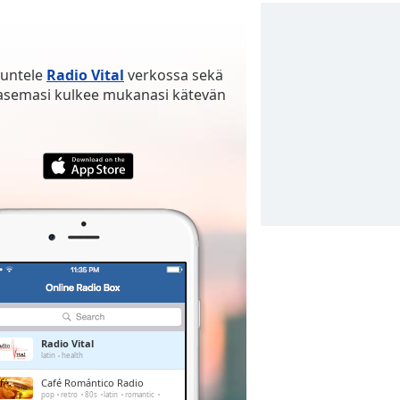
uuntele
Radio Vital
verkossa sekä
iasemasi kulkee mukanasi kätevän
Radio Vital
latin
health
Café Romántico Radio
pop
retro
80s
latin
romantic