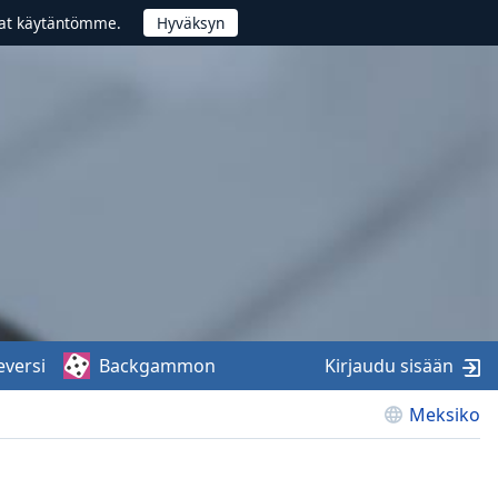
vat käytäntömme.
eversi
Backgammon
Kirjaudu sisään
Meksiko