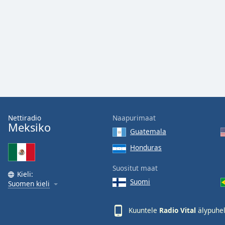
Audio
Track
Picture-
in-
Picture
Fullscreen
This
is
a
modal
window.
Nettiradio
Naapurimaat
Meksiko
Guatemala
Beginning
of
Honduras
dialog
Suositut maat
window.
Kieli:
Escape
Suomi
Suomen kieli
will
cancel
Kuuntele
Radio Vital
älypuhel
and
close