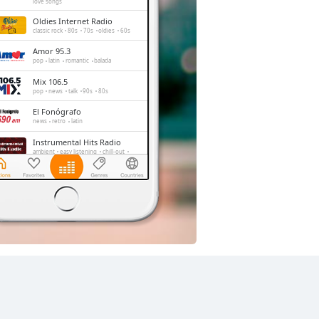
love songs
Oldies Internet Radio
classic rock
80s
70s
oldies
60s
Amor 95.3
pop
latin
romantic
balada
Mix 106.5
pop
news
talk
90s
80s
El Fonógrafo
news
retro
latin
Instrumental Hits Radio
ambient
easy listening
chill-out
instrumental
Baladas del Recuerdo
romantic
Universal Stereo
classic
oldies
hits