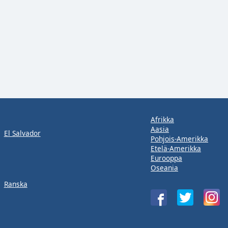
Afrikka
Aasia
El Salvador
Pohjois-Amerikka
Etelä-Amerikka
Eurooppa
Oseania
Ranska