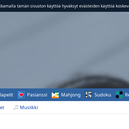
atkamalla tämän sivuston käyttöä hyväksyt evästeiden käyttöä koske
lapelit
Pasianssi
Mahjong
Sudoku
R
et
Musiikki