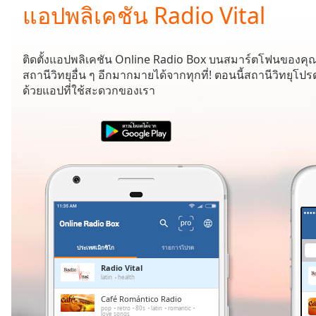
Current
แอปพลิเคชัน Radio Vital
Time
0:00
/
Duration
-:-
ติดตั้งแอปพลิเคชัน Online Radio Box บนสมาร์ตโฟนของคุ
Loaded
:
สถานีวิทยุอื่น ๆ อีกมากมายได้จากทุกที่! ตอนนี้สถานีวิทยุ
0.00%
ด้วยแอปที่ใช้สะดวกของเรา
0:00
Stream
Type
LIVE
Seek to
live,
currently
behind
live
LIVE
Remaining
Time
-
-:-
ประเทศเม็กซิโก
รายการโปรด
1x
Radio Vital
latin
health
Playback
Rate
Café Romántico Radio
pop
retro
80s
latin
romantic
love songs