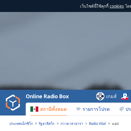
เว็บไซต์นี้ใช้คุกกี้
cookies
โดย
Video
Player
is
loading.
Play
Video
Online Radio Box
เกมส์
Play
Skip
สถานีทั้งหมด
รายการโปรด
ปร
Backward
Skip
Forward
ประเทศเม็กซิโก
รัฐฮาลิสโก
กวาดาลาฮารา
Radio Vital
แอป
Mute