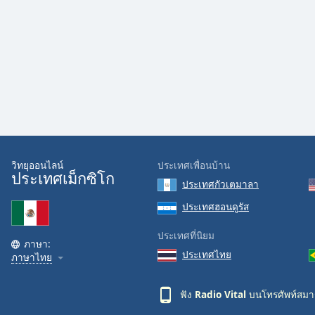
Audio
Track
Picture-
in-
Picture
Fullscreen
This
is
a
modal
window.
วิทยุออนไลน์
ประเทศเพื่อนบ้าน
ประเทศเม็กซิโก
ประเทศกัวเตมาลา
Beginning
of
ประเทศฮอนดูรัส
dialog
ประเทศที่นิยม
window.
ภาษา:
Escape
ประเทศไทย
ภาษาไทย
will
cancel
ฟัง
Radio Vital
บนโทรศัพท์สมาร
and
close