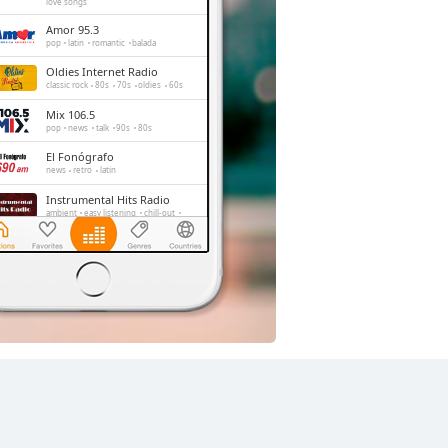
love songs
Amor 95.3
pop
latin
romantic
balada
Oldies Internet Radio
classic rock
80s
70s
oldies
60s
Mix 106.5
pop
news
talk
90s
80s
El Fonógrafo
news
retro
latin
Instrumental Hits Radio
ambient
easy listening
chill-out
instrumental
La Mejor
pop
news
talk
ranchera
grupera
romantic
Baladas del Recuerdo
romantic