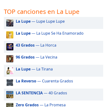
opens
subtitles
TOP canciones en La Lupe
settings
dialog
subtitles
La Lupe
— Lupe Lupe Lupe
off
,
selected
La Lupe
— La Lupe Se Ha Enamorado
Audio
43 Grados
— La Horca
Track
Picture-
96 Grados
— La Vecina
in-
Picture
Fullscreen
La Lupe
— La Tirana
This
is
La Reverso
— Cuarenta Grados
a
modal
window.
LA SENTENCIA
— 40 Grados
Beginning
Zero Grados
— La Promesa