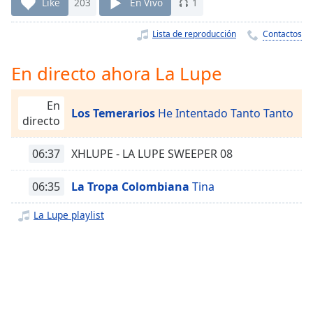
Remaining
Like
203
En Vivo
1
Time
-
-:-
Lista de reproducción
Contactos
1x
En directo ahora La Lupe
Playback
Rate
En
Los Temerarios
He Intentado Tanto Tanto
Chapters
directo
Chapters
06:37
XHLUPE - LA LUPE SWEEPER 08
Descriptions
06:35
La Tropa Colombiana
Tina
descriptions
off
,
La Lupe playlist
selected
Subtitles
subtitles
settings
,