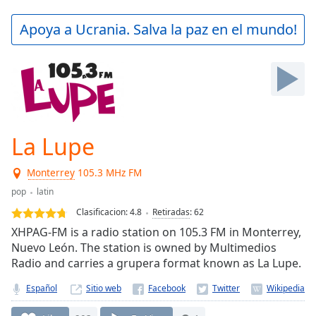
loading.
Play
Apoya a Ucrania. Salva la paz en el mundo!
Video
Play
Skip
Backward
Skip
Forward
Mute
Current
La Lupe
Time
0:00
/
Monterrey
105.3 MHz FM
Duration
-:-
pop
latin
Loaded
:
0.00%
Clasificacion:
4.8
Retiradas
:
62
Stream
XHPAG-FM is a radio station on 105.3 FM in Monterrey,
Type
LIVE
Nuevo León. The station is owned by Multimedios
Seek to
Radio and carries a grupera format known as La Lupe.
live,
currently
Español
Sitio web
behind
live
LIVE