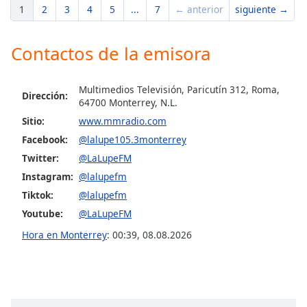
1
2
3
4
5
...
7
← anterior
siguiente →
Contactos de la emisora
Multimedios Televisión, Paricutín 312, Roma,
Dirección:
64700 Monterrey, N.L.
Sitio:
www.mmradio.com
Facebook:
@lalupe105.3monterrey
Twitter:
@LaLupeFM
Instagram:
@lalupefm
Tiktok:
@lalupefm
Youtube:
@LaLupeFM
Hora en Monterrey
:
00:39
,
08.08.2026