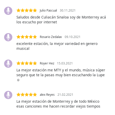
Opacity
Julio Pascual
30.11.2021
Saludos desde Culiacán Sinaloa soy de Monterrey acá
los escucho por internet
Caption
Area
Background
Rosario Zedalav
09.10.2021
Color
excelente estación, la mejor variedad en genero
musical
Opacity
Royer Hez
15.03.2021
La mejor estación me MTY y el mundo, música súper
Font
seguro que te la pasas muy bien escuchando la Lupe
Size
☺️
Text
alex Reyes
21.02.2021
Edge
La mejor estación de Monterrey y de todo México
Style
esas canciones me hacen recordar viejos tiempos