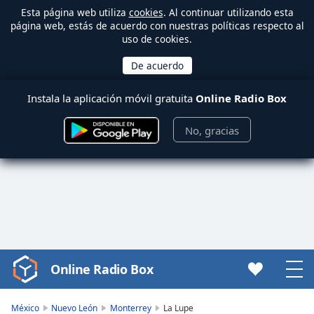
Esta página web utiliza
cookies
. Al continuar utilizando esta
página web, estás de acuerdo con nuestras políticas respecto al
uso de cookies.
Instala la aplicación móvil gratuita
Online Radio Box
No, gracias
Online Radio Box
Video
Player
is
México
Nuevo León
Monterrey
La Lupe