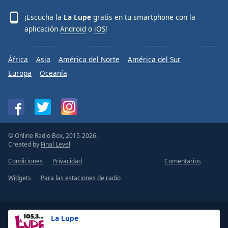
¡Escucha la
La Lupe
gratis en tu smartphone con la
aplicación
Android
o
iOS
!
África
Asia
América del Norte
América del Sur
Europa
Oceanía
© Online Radio Box, 2015-2026.
Created by
Final Level
Condiciones
Privacidad
Comentarios
Widgets
Para las estaciones de radio
La Lupe