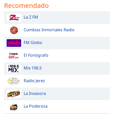
Recomendado
La Z FM
Cumbias Inmortales Radio
FM Globo
El Fonógrafo
Mix 106.5
Radio Jerez
La Invasora
La Poderosa