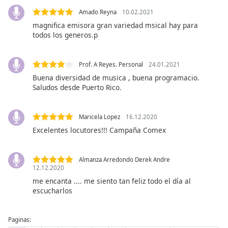
Font
Amado Reyna
10.02.2021
Family
magnifica emisora gran variedad msical hay para
todos los generos.p
Reset
Done
Prof. A Reyes. Personal
24.01.2021
Close
Buena diversidad de musica , buena programacio.
Modal
Saludos desde Puerto Rico.
Dialog
End
of
Maricela Lopez
16.12.2020
dialog
Excelentes locutores!!! Campaña Comex
window.
Almanza Arredondo Derek Andre
12.12.2020
me encanta .... me siento tan feliz todo el día al
escucharlos
Paginas: