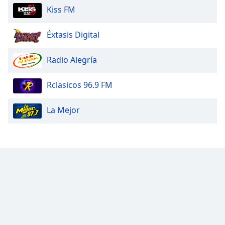
Kiss FM
Éxtasis Digital
Radio Alegría
Rclasicos 96.9 FM
La Mejor