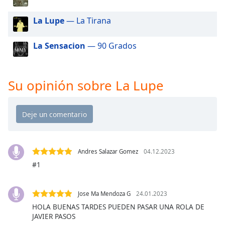
of
dialog
La Lupe
— La Tirana
window.
Escape
La Sensacion
— 90 Grados
will
cancel
and
close
Su opinión sobre La Lupe
the
window.
Text
Color
Andres Salazar Gomez
04.12.2023
#1
Opacity
Jose Ma Mendoza G
24.01.2023
Text
Background
HOLA BUENAS TARDES PUEDEN PASAR UNA ROLA DE
JAVIER PASOS
Color