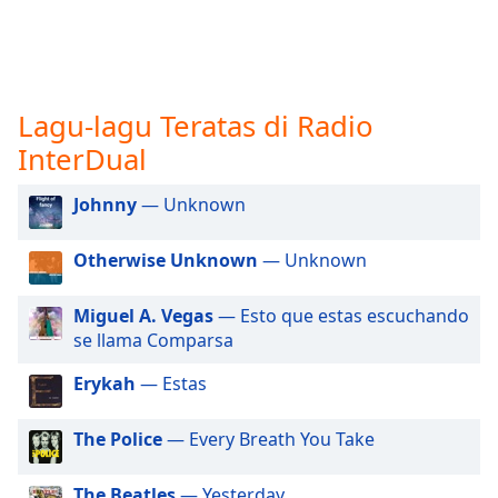
opens
subtitles
settings
dialog
subtitles
Lagu-lagu Teratas di Radio
off
,
selected
InterDual
Audio
Johnny
— Unknown
Track
Picture-
Otherwise Unknown
— Unknown
in-
Picture
Fullscreen
Miguel A. Vegas
— Esto que estas escuchando
This
se llama Comparsa
is
a
Erykah
— Estas
modal
window.
The Police
— Every Breath You Take
Beginning
The Beatles
— Yesterday