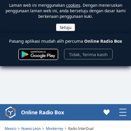
Laman web ini menggunakan
cookies
. Dengan meneruskan
penggunaan laman web ini, anda bersetuju dengan dasar kami
berkenaan penggunaan kuki.
Pasang aplikasi mudah alih percuma
Online Radio Box
Tidak, Terima kasih
Online Radio Box
Video
Player
is
Mexico
Nuevo Leon
Monterrey
Radio InterDual