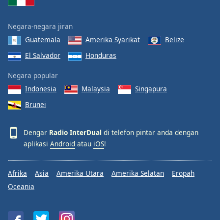
Negara-negara jiran
Guatemala
Amerika Syarikat
Belize
El Salvador
Honduras
Negara popular
Indonesia
Malaysia
Singapura
Brunei
Dengar
Radio InterDual
di telefon pintar anda dengan
aplikasi
Android
atau
iOS
!
Afrika
Asia
Amerika Utara
Amerika Selatan
Eropah
Oceania