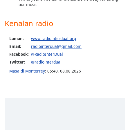
our music!
Opacity
Kenalan radio
Caption
Area
Laman:
www.radiointerdual.org
Background
Email:
radiointerdual@gmail.com
Color
Facebook:
@RadioInterDual
Twitter:
@radiointerdual
Opacity
Masa di Monterrey
:
05:40
,
08.08.2026
Font
Size
Text
Edge
Style