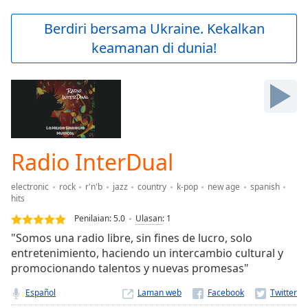
loading.
Play
Berdiri bersama Ukraine. Kekalkan
Video
keamanan di dunia!
Play
Skip
Backward
Skip
Forward
Mute
Current
Time
0:00
Radio InterDual
/
Duration
-:-
electronic
rock
r'n'b
jazz
country
k-pop
new age
spanish
Loaded
:
hits
0.00%
Penilaian:
5.0
Ulasan
:
1
Stream
Type
"Somos una radio libre, sin fines de lucro, solo
LIVE
entretenimiento, haciendo un intercambio cultural y
Seek to
live,
promocionando talentos y nuevas promesas"
currently
behind
Español
Laman web
live
LIVE