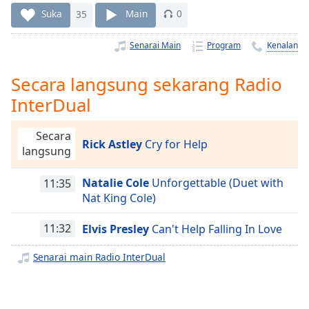
Remaining
Suka
35
Main
0
Time
-
-:-
Senarai Main
Program
Kenalan
1x
Secara langsung sekarang Radio
Playback
Rate
InterDual
Chapters
Secara
Chapters
Rick Astley
Cry for Help
langsung
Descriptions
Natalie Cole
Unforgettable (Duet with
11:35
descriptions
Nat King Cole)
off
,
selected
11:32
Elvis Presley
Can't Help Falling In Love
Subtitles
Senarai main Radio InterDual
subtitles
settings
,