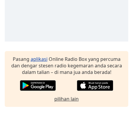
Font
Family
Reset
Done
Close
Modal
Dialog
End
Pasang
aplikasi
Online Radio Box yang percuma
of
dan dengar stesen radio kegemaran anda secara
dialog
dalam talian – di mana jua anda berada!
window.
pilihan lain