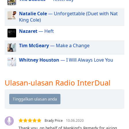
of
dialog
Natalie Cole
— Unforgettable (Duet with Nat
window.
King Cole)
Escape
will
Nazaret
— Heft
cancel
and
Tim McGeary
— Make a Change
close
the
window.
Whitney Houston
— I Will Always Love You
Text
Color
Ulasan-ulasan Radio InterDual
Opacity
Text
Background
Brady Price
10.06.2020
Color
Thank you, on behalf of Mankind's Remedy for airing