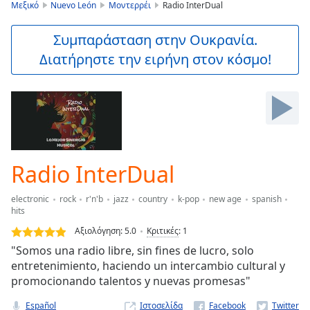
is
Μεξικό
Nuevo León
Μοντερρέι
Radio InterDual
loading.
Play
Συμπαράσταση στην Ουκρανία.
Video
Διατήρηστε την ειρήνη στον κόσμο!
Play
Skip
Backward
Skip
Forward
Mute
Current
Time
0:00
Radio InterDual
/
Duration
-:-
electronic
rock
r'n'b
jazz
country
k-pop
new age
spanish
Loaded
:
hits
0.00%
Αξιολόγηση:
5.0
Κριτικές
:
1
Stream
Type
"Somos una radio libre, sin fines de lucro, solo
LIVE
entretenimiento, haciendo un intercambio cultural y
Seek to
live,
promocionando talentos y nuevas promesas"
currently
behind
Español
Ιστοσελίδα
live
LIVE