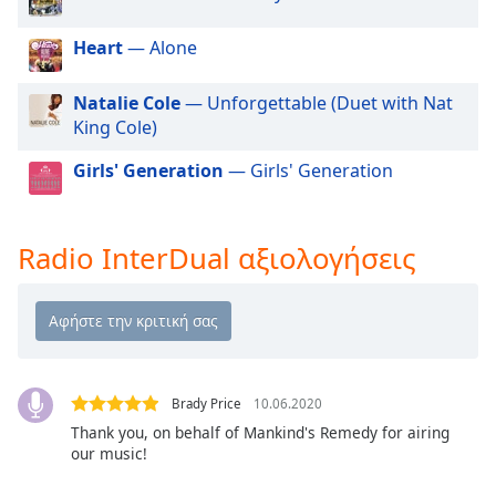
Beginning
of
Heart
— Alone
dialog
window.
Escape
Natalie Cole
— Unforgettable (Duet with Nat
will
King Cole)
cancel
Girls' Generation
— Girls' Generation
and
close
the
window.
Radio InterDual αξιολογήσεις
Text
Color
Opacity
Brady Price
10.06.2020
Thank you, on behalf of Mankind's Remedy for airing
Text
our music!
Background