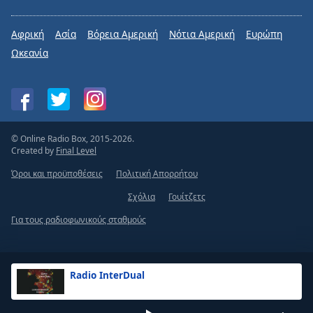
Αφρική
Ασία
Βόρεια Αμερική
Νότια Αμερική
Ευρώπη
Ωκεανία
© Online Radio Box, 2015-2026.
Created by
Final Level
Όροι και προϋποθέσεις
Πολιτική Απορρήτου
Σχόλια
Γουίτζετς
Για τους ραδιοφωνικούς σταθμούς
Radio InterDual