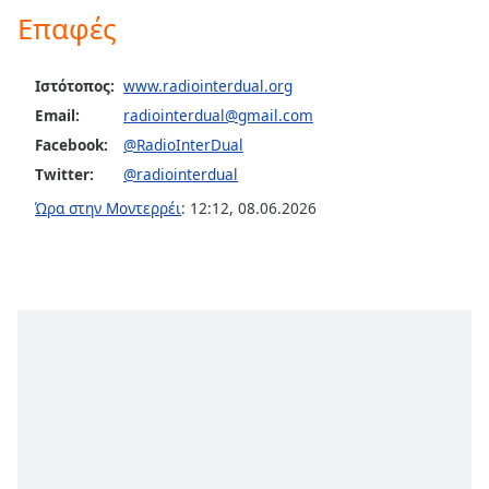
Color
Επαφές
Opacity
Ιστότοπος:
www.radiointerdual.org
Email:
radiointerdual@gmail.com
Caption
Facebook:
@RadioInterDual
Area
Twitter:
@radiointerdual
Background
Color
Ώρα στην Μοντερρέι
:
12:12
,
08.06.2026
Opacity
Font
Size
Text
Edge
Style