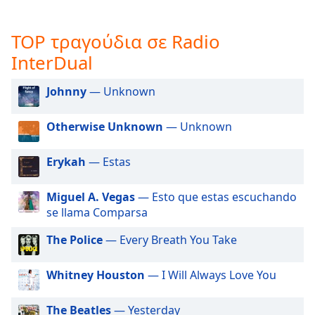
opens
subtitles
TOP τραγούδια σε Radio
settings
InterDual
dialog
subtitles
off
,
Johnny
— Unknown
selected
Otherwise Unknown
— Unknown
Audio
Track
Erykah
— Estas
Picture-
in-
Picture
Miguel A. Vegas
— Esto que estas escuchando
Fullscreen
se llama Comparsa
This
is
The Police
— Every Breath You Take
a
modal
Whitney Houston
— I Will Always Love You
window.
The Beatles
— Yesterday