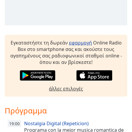
Font
Family
Reset
Done
Εγκαταστήστε τη δωρεάν
εφαρμογή
Online Radio
Close
Box στο smartphone σας και ακούστε τους
Modal
αγαπημένους σας ραδιοφωνικοί σταθμοί online -
Dialog
όπου και αν βρίσκεστε!
End
of
dialog
window.
άλλες επιλογές
Πρόγραμμα
Nostalgia Digital (Repeticion)
19:00
Programa con la mejor musica romantica de