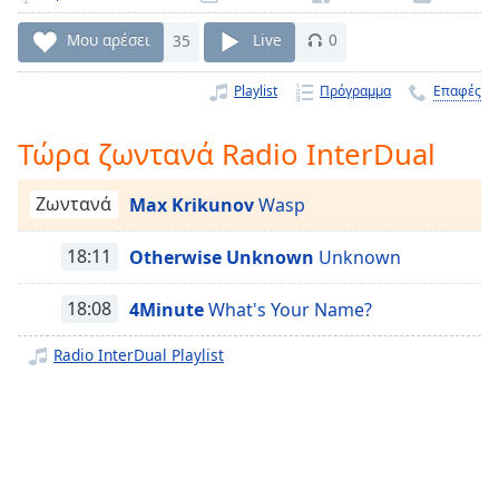
Remaining
Μου αρέσει
35
Live
0
Time
-
-:-
Playlist
Πρόγραμμα
Επαφές
1x
Τώρα ζωντανά Radio InterDual
Playback
Rate
Ζωντανά
Max Krikunov
Wasp
Chapters
Chapters
18:11
Otherwise Unknown
Unknown
Descriptions
18:08
4Minute
What's Your Name?
descriptions
Radio InterDual Playlist
off
,
selected
Subtitles
subtitles
settings
,