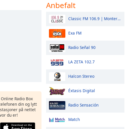
Anbefalt
Classic FM 106.9 | Monterrey
Exa FM
Radio Señal 90
LA ZETA 102.7
Halcon Stereo
Éxtasis Digital
s Online Radio Box
elefonen din og lytt
Radio Sensación
iostasjoner på nettet
vor du er!
Match