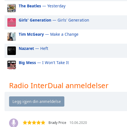
Audio
The Beatles
— Yesterday
Track
Picture-
Girls' Generation
— Girls' Generation
in-
Picture
Fullscreen
Tim McGeary
— Make a Change
This
is
Nazaret
— Heft
a
modal
Big Mess
— I Won't Take It
window.
Beginning
of
Radio InterDual anmeldelser
dialog
window.
Escape
will
cancel
and
Brady Price
10.06.2020
close