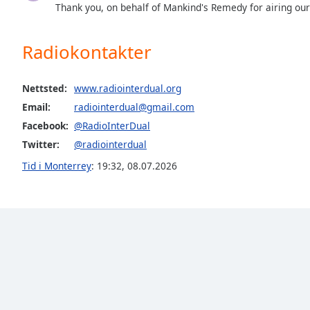
Thank you, on behalf of Mankind's Remedy for airing ou
the
window.
Radiokontakter
Text
Color
Nettsted:
www.radiointerdual.org
Email:
radiointerdual@gmail.com
Opacity
Facebook:
@RadioInterDual
Twitter:
@radiointerdual
Text
Tid i Monterrey
:
19:32
,
08.07.2026
Background
Color
Opacity
Caption
Area
Background