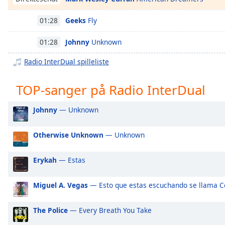
Chapters
Geeks
Fly
01:28
Chapters
Johnny
Unknown
01:28
Descriptions
descriptions
Radio InterDual spilleliste
off
,
selected
TOP-sanger på Radio InterDual
Subtitles
Johnny
— Unknown
subtitles
settings
,
Otherwise Unknown
— Unknown
opens
subtitles
Erykah
— Estas
settings
dialog
Miguel A. Vegas
— Esto que estas escuchando se llama 
subtitles
off
,
selected
The Police
— Every Breath You Take