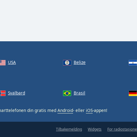
USA
Belize
Svalbard
Brasil
arttelefonen din gratis med
Android
- eller
iOS
-appen!
Tilbakemelding
Widgets
For radiostasjone