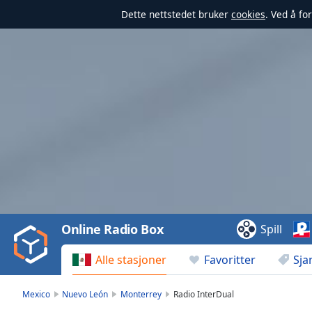
Dette nettstedet bruker
cookies
. Ved å fo
Video
Player
is
loading.
Play
Video
Online Radio Box
Spill
Play
Skip
Alle stasjoner
Favoritter
Sja
Backward
Skip
Forward
Mexico
Nuevo León
Monterrey
Radio InterDual
Mute