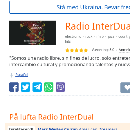
Current
Stå med Ukraina. Bevar fre
Time
0:00
/
Duration
-:-
Radio InterDua
Loaded
:
0.00%
electronic
rock
r'n'b
jazz
countr
0:00
hits
Stream
Vurdering:
5.0
Anmeld
Type
LIVE
"Somos una radio libre, sin fines de lucro, solo entret
Seek to
intercambio cultural y promocionando talentos y nue
live,
currently
behind
Español
live
LIVE
Remaining
Time
-
-:-
1x
På lufta Radio InterDual
Playback
Rate
Mark Wesley Curran
American Dreamers
Direktesendt