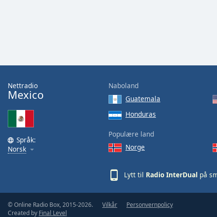
Color
Opacity
Font
Size
Nettradio
Naboland
Mexico
Text
Guatemala
Edge
Honduras
Style
Populære land
Språk:
Font
Norge
Norsk
Family
Lytt til
Radio InterDual
på sm
Reset
Done
© Online Radio Box, 2015-2026.
Vilkår
Personvernpolicy
Close
Created by
Final Level
Modal