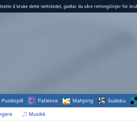
rtsette å bruke dette nettstedet, godtar du våre retningslinjer for br
Puslespill
Patience
Mahjong
Sudoku
ngere
Musikk