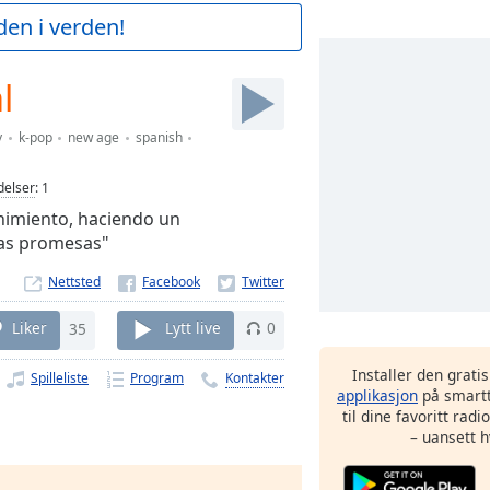
den i verden!
l
y
k-pop
new age
spanish
elser
:
1
enimiento, haciendo un
vas promesas"
Nettsted
Liker
35
Lytt live
0
Installer den grati
Spilleliste
Program
Kontakter
applikasjon
på smartt
til dine favoritt rad
– uansett h