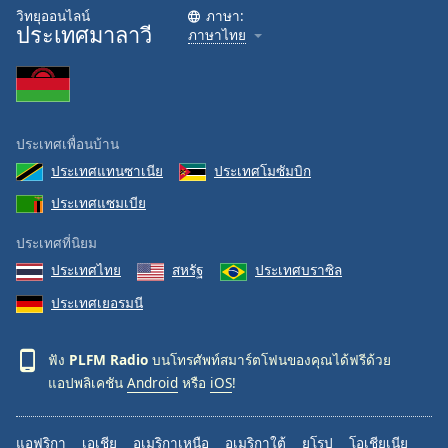
วิทยุออนไลน์
ภาษา:
ประเทศมาลาวี
ภาษาไทย
ประเทศเพื่อนบ้าน
ประเทศแทนซาเนีย
ประเทศโมซัมบิก
ประเทศแซมเบีย
ประเทศที่นิยม
ประเทศไทย
สหรัฐ
ประเทศบราซิล
ประเทศเยอรมนี
ฟัง
PLFM Radio
บนโทรศัพท์สมาร์ตโฟนของคุณได้ฟรีด้วย
แอปพลิเคชัน
Android
หรือ
iOS
!
แอฟริกา
เอเชีย
อเมริกาเหนือ
อเมริกาใต้
ยุโรป
โอเชียเนีย