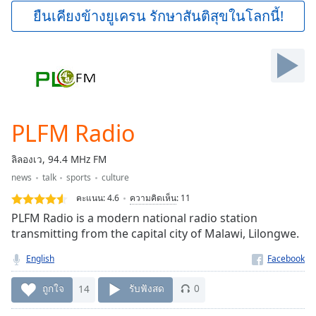
Play
ยืนเคียงข้างยูเครน รักษาสันติสุขในโลกนี้!
Video
Play
Skip
Backward
Skip
Forward
Mute
Current
PLFM Radio
Time
0:00
/
ลิลองเว, 94.4 MHz FM
Duration
-:-
news
talk
sports
culture
Loaded
:
0.00%
คะแนน:
4.6
ความคิดเห็น
:
11
Stream
PLFM Radio is a modern national radio station
Type
LIVE
transmitting from the capital city of Malawi, Lilongwe.
Seek to
live,
English
currently
behind
ถูกใจ
14
รับฟังสด
0
live
LIVE
Remaining