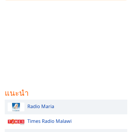
Family
Reset
Done
Close
Modal
Dialog
End
of
dialog
window.
แนะนำ
Radio Maria
Times Radio Malawi