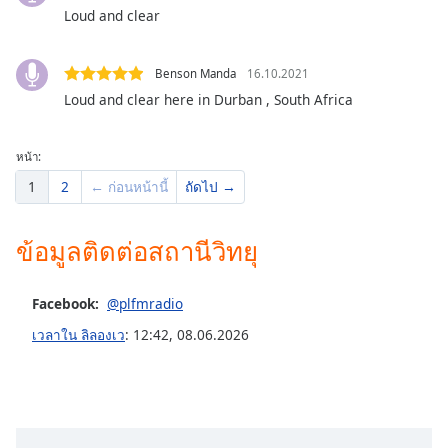
dialog
Loud and clear
window.
Escape
Benson Manda
16.10.2021
will
cancel
Loud and clear here in Durban , South Africa
and
close
หน้า:
the
window.
1
2
← ก่อนหน้านี้
ถัดไป →
Text
ข้อมูลติดต่อสถานีวิทยุ
Color
Facebook:
@plfmradio
Opacity
เวลาใน ลิลองเว
:
12:42
,
08.06.2026
Text
Background
Color