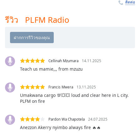
Time
-
ติดต่อ
-:-
รีวิว PLFM Radio
1x
Playback
Rate
Chapters
Chapters
Cellinah Mzumara
14.11.2025
Teach us mamie,,, from mzuzu
Descriptions
descriptions
Francis Mwera
13.11.2025
off
,
Umakwana cargo 💯💥💥 loud and clear here in L city.
selected
PLFM on fire
Subtitles
Pardon Wa Chapotela
24.07.2025
subtitles
settings
,
Anezzon Akerry nyimbo always fire 🔥🔥
opens