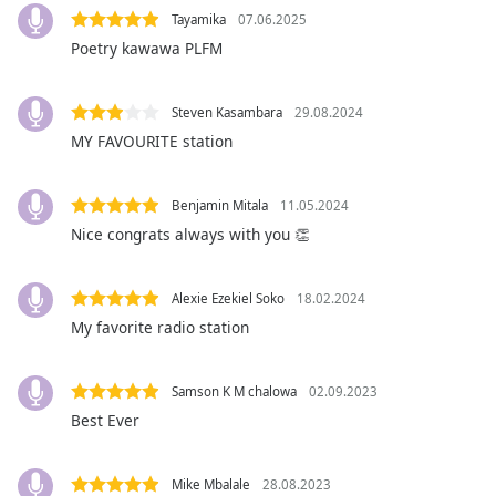
subtitles
Tayamika
07.06.2025
settings
Poetry kawawa PLFM
dialog
subtitles
off
,
Steven Kasambara
29.08.2024
selected
MY FAVOURITE station
Audio
Track
Benjamin Mitala
11.05.2024
Picture-
Nice congrats always with you 👏
in-
Picture
Fullscreen
Alexie Ezekiel Soko
18.02.2024
This
My favorite radio station
is
a
modal
Samson K M chalowa
02.09.2023
window.
Best Ever
Beginning
of
Mike Mbalale
28.08.2023