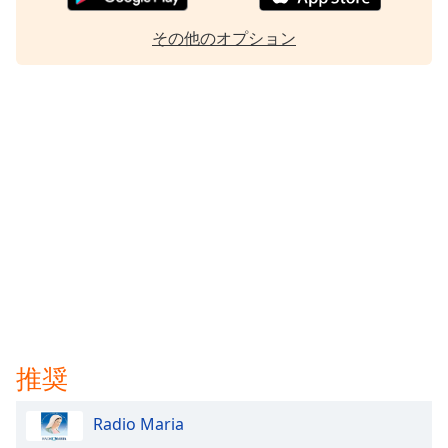
Font
その他のオプション
Family
Reset
Done
Close
Modal
Dialog
End
of
dialog
window.
推奨
Radio Maria