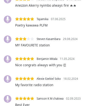
opens
Anezzon Akerry nyimbo always fire 🔥🔥
subtitles
settings
dialog
Tayamika
07.06.2025
subtitles
Poetry kawawa PLFM
off
,
selected
Steven Kasambara
29.08.2024
Audio
MY FAVOURITE station
Track
Picture-
Benjamin Mitala
11.05.2024
in-
Picture
Nice congrats always with you 👏
Fullscreen
This
Alexie Ezekiel Soko
18.02.2024
is
My favorite radio station
a
modal
window.
Samson K M chalowa
02.09.2023
Best Ever