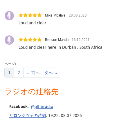
Beginning
of
dialog
Mike Mbalale
28.08.2023
window.
Loud and clear
Escape
will
cancel
Benson Manda
16.10.2021
and
Loud and clear here in Durban , South Africa
close
the
window.
ページ:
1
2
← 前へ
次へ →
Text
Color
ラジオの連絡先
Opacity
Facebook:
@plfmradio
リロングウェの時刻
:
19:22
,
08.07.2026
Text
Background