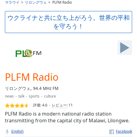
is
マラウイ
リロングウェ
PLFM Radio
loading.
Play
ウクライナと共に立ち上がろう。世界の平和
Video
を守ろう！
Play
Skip
Backward
Skip
Forward
Mute
Current
Time
0:00
PLFM Radio
/
Duration
-:-
リロングウェ, 94.4 MHz FM
Loaded
:
news
talk
sports
culture
0.00%
Stream
評価:
4.6
レビュー
:
11
Type
LIVE
PLFM Radio is a modern national radio station
Seek to
transmitting from the capital city of Malawi, Lilongwe.
live,
currently
English
behind
live
LIVE