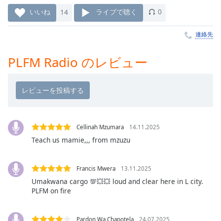
Remaining
いいね
14
ライブで聴く
0
Time
-
-:-
連絡先
1x
PLFM Radio のレビュー
Playback
Rate
Chapters
Chapters
Cellinah Mzumara
14.11.2025
Descriptions
Teach us mamie,,, from mzuzu
descriptions
off
,
selected
Francis Mwera
13.11.2025
Umakwana cargo 💯💥💥 loud and clear here in L city.
Subtitles
PLFM on fire
subtitles
settings
,
Pardon Wa Chapotela
24.07.2025