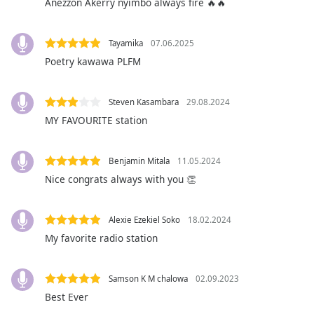
Anezzon Akerry nyimbo always fire 🔥🔥
subtitles
settings
dialog
Tayamika
07.06.2025
subtitles
Poetry kawawa PLFM
off
,
selected
Steven Kasambara
29.08.2024
Audio
MY FAVOURITE station
Track
Picture-
Benjamin Mitala
11.05.2024
in-
Picture
Nice congrats always with you 👏
Fullscreen
This
Alexie Ezekiel Soko
18.02.2024
is
My favorite radio station
a
modal
window.
Samson K M chalowa
02.09.2023
Best Ever
Beginning