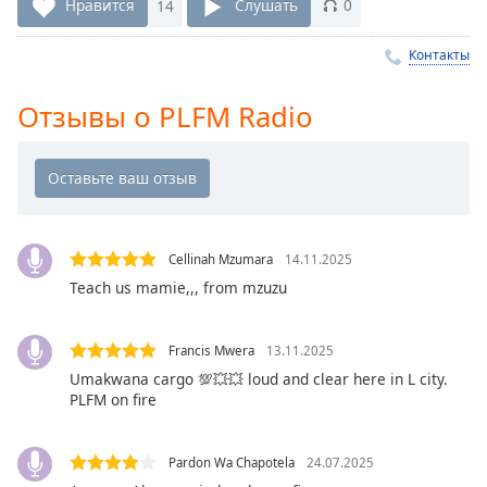
Remaining
Нравится
14
Слушать
0
Time
-
-:-
Контакты
1x
Отзывы о PLFM Radio
Playback
Rate
Chapters
Chapters
Cellinah Mzumara
14.11.2025
Descriptions
Teach us mamie,,, from mzuzu
descriptions
off
,
selected
Francis Mwera
13.11.2025
Umakwana cargo 💯💥💥 loud and clear here in L city.
Subtitles
PLFM on fire
subtitles
settings
,
Pardon Wa Chapotela
24.07.2025
opens