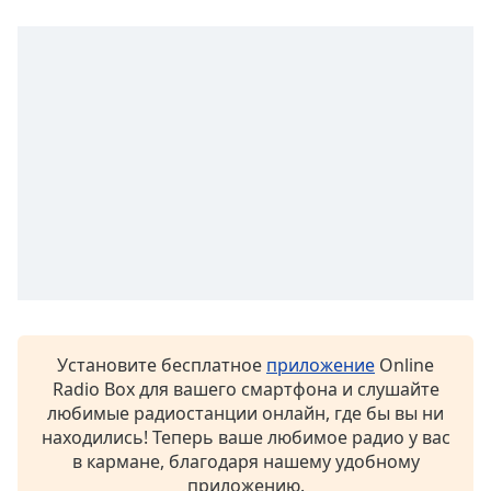
Opacity
Caption
Area
Background
Color
Opacity
Font
Size
Установите бесплатное
приложение
Online
Radio Box для вашего смартфона и слушайте
Text
любимые радиостанции онлайн, где бы вы ни
Edge
находились! Теперь ваше любимое радио у вас
Style
в кармане, благодаря нашему удобному
приложению.