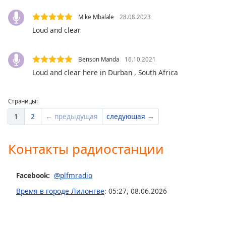
of
dialog
Mike Mbalale
28.08.2023
window.
Loud and clear
Escape
will
cancel
Benson Manda
16.10.2021
and
Loud and clear here in Durban , South Africa
close
the
window.
Страницы:
1
2
← предыдущая
следующая →
Text
Color
Контакты радиостанции
Opacity
Facebook:
@plfmradio
Время в городе Лилонгве
:
05:27
,
08.06.2026
Text
Background
Color