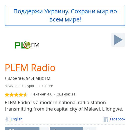
loading.
Play
Поддержи Украину. Сохрани мир во
Video
всем мире!
Play
Skip
Backward
Skip
Forward
Mute
Current
Time
0:00
PLFM Radio
/
Duration
-:-
Лилонгве, 94.4 MHz FM
Loaded
:
news
talk
sports
culture
0.00%
Stream
Рейтинг:
4.6
Оценок
:
11
Type
LIVE
PLFM Radio is a modern national radio station
Seek to
transmitting from the capital city of Malawi, Lilongwe.
live,
currently
English
behind
live
LIVE