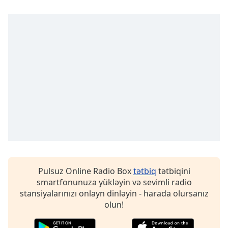
Opacity
Caption
Area
Background
Color
Opacity
Font
Size
Pulsuz Online Radio Box
tətbiq
tətbiqini
smartfonunuza yükləyin və sevimli radio
Text
stansiyalarınızı onlayn dinləyin - harada olursanız
Edge
olun!
Style