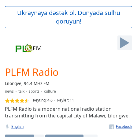
loading.
Play
Ukraynaya dəstək ol. Dünyada sülhü
Video
qoruyun!
Play
Skip
Backward
Skip
Forward
Mute
Current
Time
0:00
PLFM Radio
/
Duration
-:-
Lilonqve, 94.4 MHz FM
Loaded
:
news
talk
sports
culture
0.00%
Stream
Reytinq:
4.6
Rəylər
:
11
Type
LIVE
PLFM Radio is a modern national radio station
Seek to
transmitting from the capital city of Malawi, Lilongwe.
live,
currently
English
behind
live
LIVE