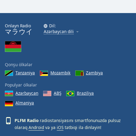
Onlayn Radio
Dil:
マラウイ
Azərbaycan dili
Qonşu ölkələr
Tanzaniya
Mozambik
Zambiya
Populyar ölkələr
Azərbaycan
ABŞ
Braziliya
Almaniya
PLFM Radio
radiostansiyasını smartfonunuzda pulsuz
olaraq
Android
və ya
iOS
tətbiqi ilə dinləyin!