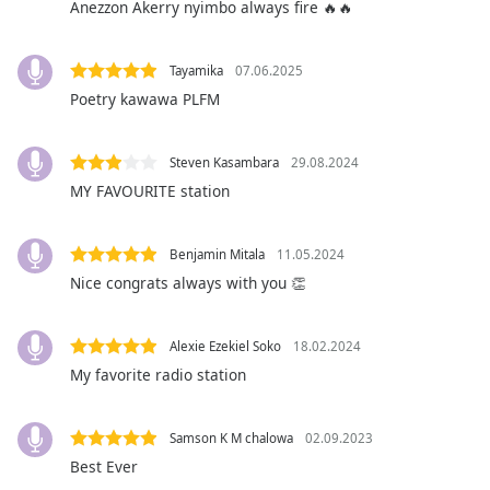
opens
Anezzon Akerry nyimbo always fire 🔥🔥
subtitles
settings
dialog
Tayamika
07.06.2025
subtitles
Poetry kawawa PLFM
off
,
selected
Steven Kasambara
29.08.2024
Audio
MY FAVOURITE station
Track
Picture-
Benjamin Mitala
11.05.2024
in-
Picture
Nice congrats always with you 👏
Fullscreen
This
Alexie Ezekiel Soko
18.02.2024
is
My favorite radio station
a
modal
window.
Samson K M chalowa
02.09.2023
Best Ever
Beginning