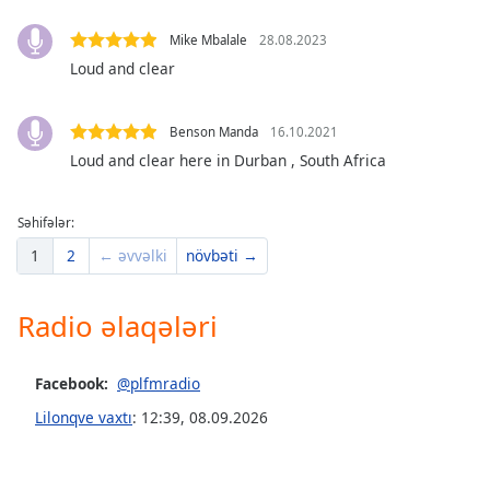
of
dialog
Mike Mbalale
28.08.2023
window.
Loud and clear
Escape
will
cancel
Benson Manda
16.10.2021
and
Loud and clear here in Durban , South Africa
close
the
window.
Səhifələr:
1
2
← əvvəlki
növbəti →
Text
Color
Radio əlaqələri
Opacity
Facebook:
@plfmradio
Lilonqve vaxtı
:
12:39
,
08.09.2026
Text
Background
Color