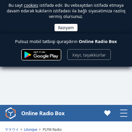
Bu sayt
cookies
istifadə edir. Bu vebsaytdan istifadə etməyə
davam edərək kukilərin istifadəsi ilə bağlı siyasətimizə razılıq
vermiş olursunuz.
Pulsuz mobil tətbiqi quraşdırın
Online Radio Box
Xeyr, təşəkkürlər
Online Radio Box
Video
Player
is
マラウイ
Lilonqve
PLFM Radio