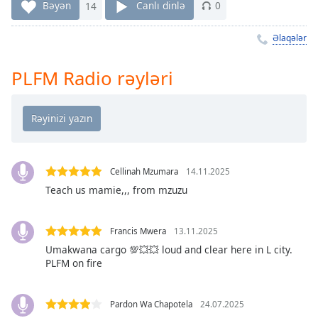
Remaining
Bəyən
14
Canlı dinlə
0
Time
-
-:-
Əlaqələr
1x
PLFM Radio rəyləri
Playback
Rate
Chapters
Chapters
Cellinah Mzumara
14.11.2025
Descriptions
Teach us mamie,,, from mzuzu
descriptions
off
,
selected
Francis Mwera
13.11.2025
Umakwana cargo 💯💥💥 loud and clear here in L city.
Subtitles
PLFM on fire
subtitles
settings
,
Pardon Wa Chapotela
24.07.2025