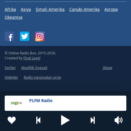
Afrika
Asiya
Şimali Amerika
Cənubi Amerika
Avropa
Okeaniya
© Online Radio Box, 2015-2026.
Created by
Final Level
Şərtlər
Məxfilik Siyasəti
Əlaqə
Vidjetlər
Radio stansiyaları üçün
PLFM Radio