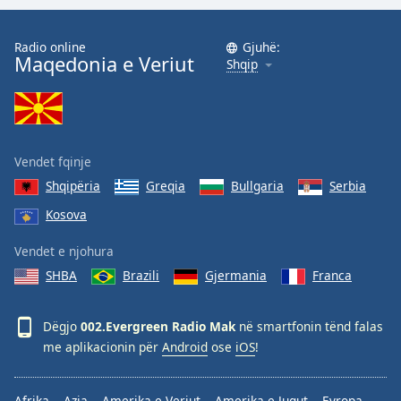
Opacity
Radio online
Gjuhë:
Maqedonia e Veriut
Shqip
Caption
Area
Background
Color
Vendet fqinje
Opacity
Shqipëria
Greqia
Bullgaria
Serbia
Kosova
Font
Vendet e njohura
Size
SHBA
Brazili
Gjermania
Franca
Text
Dëgjo
002.Evergreen Radio Mak
në smartfonin tënd falas
Edge
Style
me aplikacionin për
Android
ose
iOS
!
Font
Afrika
Azia
Amerika e Veriut
Amerika e Jugut
Evropa