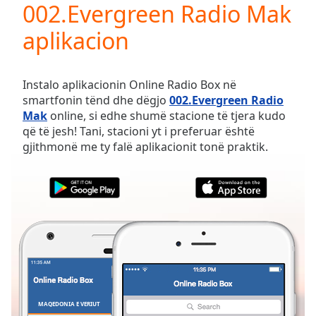
002.Evergreen Radio Mak
Play
Video
aplikacion
Play
Skip
Backward
Skip
Instalo aplikacionin Online Radio Box në
Forward
smartfonin tënd dhe dëgjo
002.Evergreen Radio
Mute
Mak
online, si edhe shumë stacione të tjera kudo
Current
që të jesh! Tani, stacioni yt i preferuar është
Time
0:00
gjithmonë me ty falë aplikacionit tonë praktik.
/
Duration
-:-
Loaded
:
0.00%
Stream
Type
LIVE
Seek to
live,
currently
behind
live
LIVE
Remaining
MAQEDONIA E VERIUT
TË PREFERUARAT