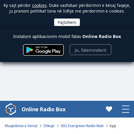
Ky sajt përdor
cookies
. Duke vazhduar përdorimin e kësaj faqeje,
ju pranoni politikat tona në lidhje me përdorimin e cookies.
Instaloni aplikacionin mobil falas
Online Radio Box
Jo, faleminderit
Online Radio Box
Video
Player
is
Maqedonia e Veriut
Shkupi
002.Evergreen Radio Mak
App
loading.