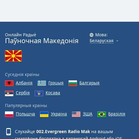
Color
Opacity
Онлайн Радыё
Мова:
Caption
Паўночная Македонія
Беларуская
Area
Background
Color
Суседнія краіны
Opacity
Албанія
Грэцыя
Балгарыя
Font
Сербія
Косава
Size
Папулярныя краіны
Польшча
Украіна
ЗША
Бразілія
Text
Edge
Style
Слухайце
002.Evergreen Radio Mak
на вашым
смартфоне бясплатна з дапамогай
Android
або
iOS