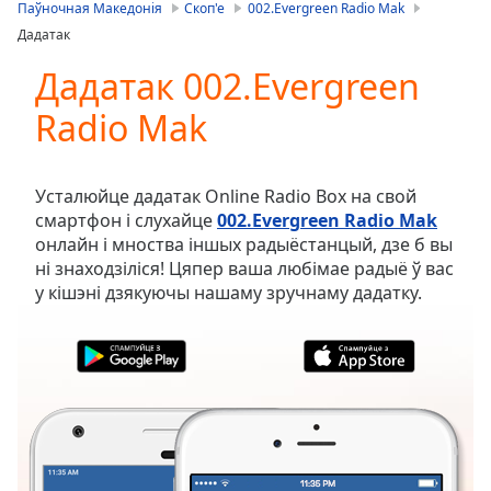
is
Паўночная Македонія
Скоп'е
002.Evergreen Radio Mak
loading.
Дадатак
Play
Video
Дадатак 002.Evergreen
Play
Radio Mak
Skip
Backward
Skip
Forward
Усталюйце дадатак Online Radio Box на свой
Mute
смартфон і слухайце
002.Evergreen Radio Mak
Current
онлайн і мноства іншых радыёстанцый, дзе б вы
Time
0:00
ні знаходзіліся! Цяпер ваша любімае радыё ў вас
/
у кішэні дзякуючы нашаму зручнаму дадатку.
Duration
-:-
Loaded
:
0.00%
Stream
Type
LIVE
Seek to
live,
currently
behind
live
LIVE