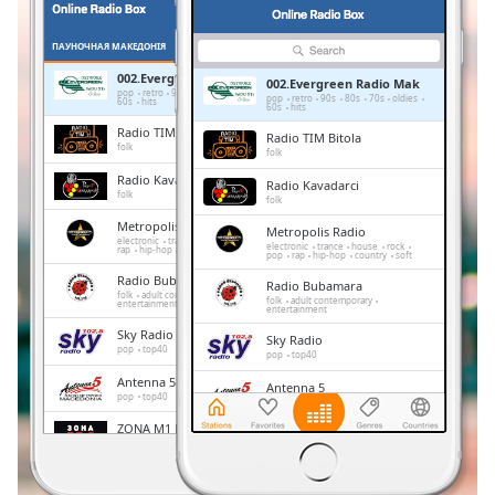
Remaining
Time
-
ПАЎНОЧНАЯ МАКЕДОНІЯ
ВЫБРАНАЕ
-:-
002.Evergreen Radio Mak
002.Evergreen Radio Mak
pop
retro
90s
80s
70s
oldies
pop
retro
90s
80s
70s
oldies
60s
hits
60s
hits
1x
Radio TIM Bitola
Radio TIM Bitola
Playback
folk
folk
Rate
Radio Kavadarci
Radio Kavadarci
folk
folk
Chapters
Metropolis Radio
Metropolis Radio
Chapters
electronic
trance
house
rock
pop
electronic
trance
house
rock
rap
hip-hop
country
soft
pop
rap
hip-hop
country
soft
Radio Bubamara
Radio Bubamara
Descriptions
folk
adult contemporary
folk
adult contemporary
entertainment
entertainment
descriptions
Sky Radio
Sky Radio
off
,
pop
top40
pop
top40
selected
Antenna 5
Antenna 5
pop
top40
pop
top40
Subtitles
ZONA M1 RADIO
ZONA M1 RADIO
folk
entertainment
folk
entertainment
subtitles
Extra Radio
Extra Radio
settings
,
folk