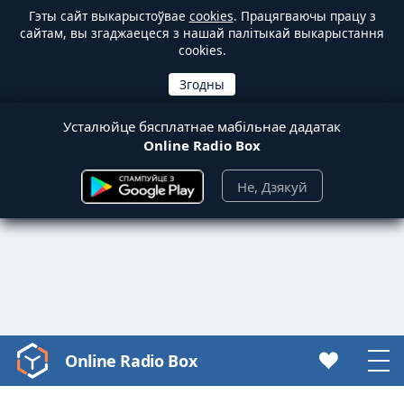
Гэты сайт выкарыстоўвае
cookies
. Працягваючы працу з
сайтам, вы згаджаецеся з нашай палітыкай выкарыстання
cookies.
Усталюйце бясплатнае мабільнае дадатак
Online Radio Box
Не, Дзякуй
Online Radio Box
Video
Player