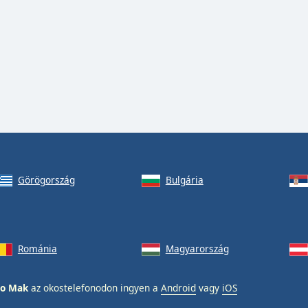
Görögország
Bulgária
Románia
Magyarország
io Mak
az okostelefonodon ingyen a
Android
vagy
iOS