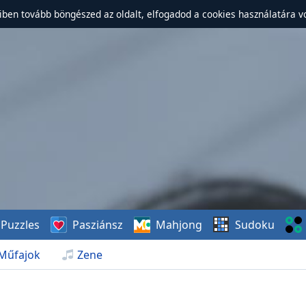
ben tovább böngészed az oldalt, elfogadod a cookies használatára v
Puzzles
Pasziánsz
Mahjong
Sudoku
Műfajok
Zene