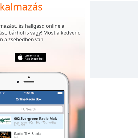
lkalmazás
mazást, és hallgasd online a
st, bárhol is vagy! Most a kedvenc
n a zsebedben van.
002.Evergreen Radio Mak
pop
retro
90s
80s
70s
oldies
60s
hits
Radio TIM Bitola
folk