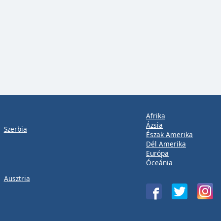
Afrika
Ázsia
Szerbia
Észak Amerika
Dél Amerika
Európa
Óceánia
Ausztria