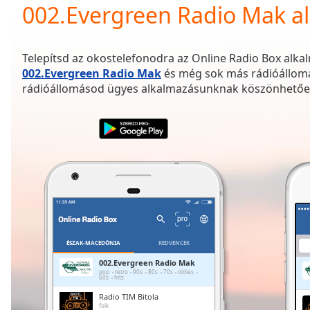
Current
002.Evergreen Radio Mak a
Time
0:00
/
Duration
-:-
Telepítsd az okostelefonodra az Online Radio Box alkal
Loaded
:
002.Evergreen Radio Mak
és még sok más rádióállomá
0.00%
rádióállomásod ügyes alkalmazásunknak köszönhetőe
0:00
Stream
Type
LIVE
Seek to
live,
currently
behind
live
LIVE
Remaining
Time
-
-:-
ÉSZAK-MACEDÓNIA
KEDVENCEK
1x
002.Evergreen Radio Mak
pop
retro
90s
80s
70s
oldies
Playback
60s
hits
Rate
Radio TIM Bitola
folk