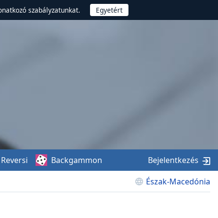
onatkozó szabályzatunkat.
Reversi
Backgammon
Bejelentkezés
Észak-Macedónia