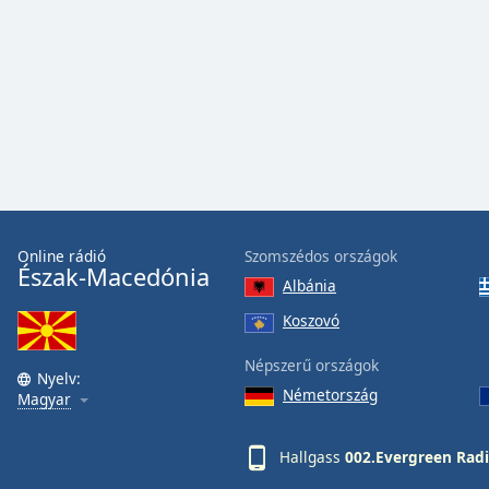
Audio
Track
Picture-
in-
Picture
Fullscreen
This
is
a
modal
window.
Online rádió
Szomszédos országok
Észak-Macedónia
Albánia
Beginning
of
Koszovó
dialog
Népszerű országok
window.
Nyelv:
Escape
Németország
Magyar
will
cancel
Hallgass
002.Evergreen Rad
and
close