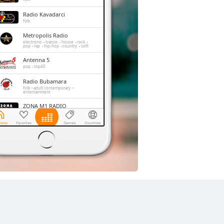
Radio Kavadarci
folk
Metropolis Radio
electronic
trance
house
rock
pop
rap
hip-hop
country
soft
Antenna 5
pop
top40
Radio Bubamara
folk
adult contemporary
entertainment
ZONA M1 RADIO
folk
entertainment
Extra Radio
folk
Sky Radio
pop
top40