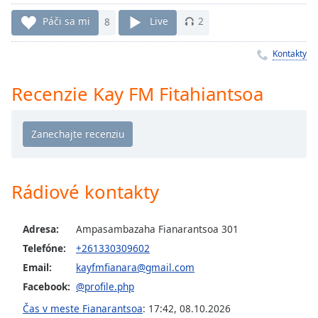
Remaining
Time
-
Páči sa mi
8
Live
2
-:-
Kontakty
1x
Playback
Recenzie Kay FM Fitahiantsoa
Rate
Chapters
Chapters
Descriptions
Rádiové kontakty
descriptions
off
,
Adresa:
Ampasambazaha Fianarantsoa 301
selected
Telefóne:
+261330309602
Subtitles
Email:
kayfmfianara@gmail.com
subtitles
Facebook:
@profile.php
settings
,
Čas v meste Fianarantsoa
:
17:42
,
08.10.2026