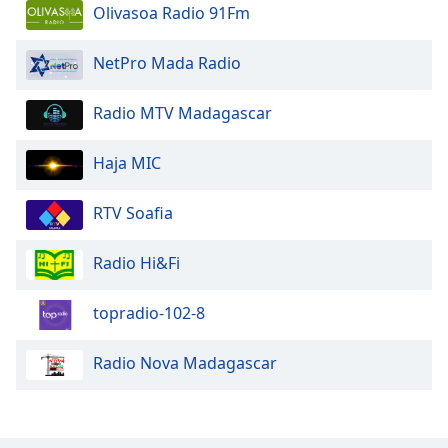
Olivasoa Radio 91Fm
Opacity
NetPro Mada Radio
Caption
Radio MTV Madagascar
Area
Background
Haja MIC
Color
RTV Soafia
Opacity
Radio Hi&Fi
Font
Size
topradio-102-8
Radio Nova Madagascar
Text
Edge
Style