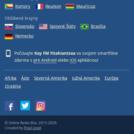
Komory
Reunion
Maurícius
Obľúbené krajiny
Slovensko
Spojené Štáty
Brazília
Nemecko
Počúvajte
Kay FM Fitahiantsoa
vo svojom smartfóne
zdarma s
pre Android
alebo
iOS
aplikáciou!
Afrika
Ázie
Severná Amerika
Južná Amerika
Európa
Oceánia
© Online Radio Box, 2015-2026.
Created by
Final Level