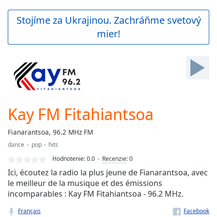
loading.
Play
Stojíme za Ukrajinou. Zachráňme svetový
Video
mier!
Play
Skip
Backward
Skip
Forward
Mute
Current
Time
0:00
Kay FM Fitahiantsoa
/
Duration
-:-
Fianarantsoa, 96.2 MHz FM
Loaded
:
dance
pop
hits
0.00%
Stream
Hodnotenie:
0.0
Recenzie
:
0
Type
LIVE
Ici, écoutez la radio la plus jeune de Fianarantsoa, avec
Seek to
le meilleur de la musique et des émissions
live,
incomparables : Kay FM Fitahiantsoa - 96.2 MHz.
currently
behind
live
LIVE
Français