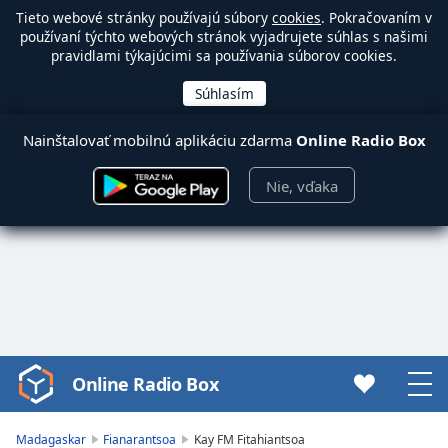
Tieto webové stránky používajú súbory
cookies
. Pokračovaním v
používaní týchto webových stránok vyjadrujete súhlas s našimi
pravidlami týkajúcimi sa používania súborov cookies.
Nainštalovať mobilnú aplikáciu zdarma
Online Radio Box
Nie, vďaka
Online Radio Box
Video
Player
is
Madagaskar
Fianarantsoa
Kay FM Fitahiantsoa