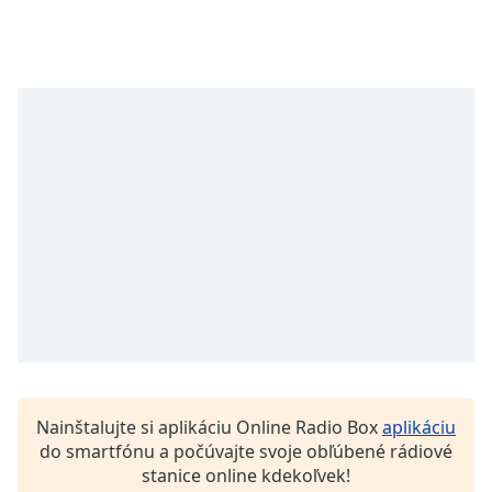
opens
subtitles
settings
dialog
subtitles
off
,
selected
Audio
Track
Picture-
in-
Picture
Fullscreen
This
is
a
modal
window.
Nainštalujte si aplikáciu Online Radio Box
aplikáciu
do smartfónu a počúvajte svoje obľúbené rádiové
stanice online kdekoľvek!
Beginning