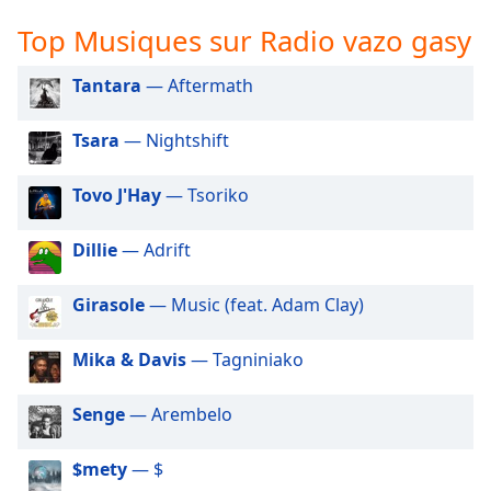
subtitles
settings
Top Musiques sur Radio vazo gasy
dialog
subtitles
Tantara
— Aftermath
off
,
selected
Tsara
— Nightshift
Audio
Track
Tovo J'Hay
— Tsoriko
Picture-
in-
Dillie
— Adrift
Picture
Fullscreen
Girasole
— Music (feat. Adam Clay)
This
is
a
Mika & Davis
— Tagniniako
modal
window.
Senge
— Arembelo
Beginning
$mety
— $
of