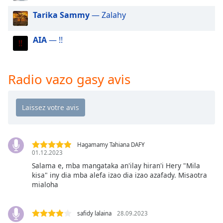
dialog
Tarika Sammy
— Zalahy
window.
Escape
will
AIA
— !!
cancel
and
close
Radio vazo gasy avis
the
window.
Text
Color
Hagamamy Tahiana DAFY
01.12.2023
Opacity
Salama e, mba mangataka an'ilay hiran'i Hery "Mila
kisa" iny dia mba alefa izao dia izao azafady. Misaotra
Text
mialoha
Background
Color
safidy lalaina
28.09.2023