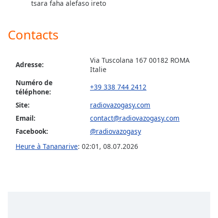
tsara faha alefaso ireto
Opacity
Contacts
Caption
Area
Via Tuscolana 167 00182 ROMA
Background
Adresse:
Italie
Color
Numéro de
+39 338 744 2412
téléphone:
Opacity
Site:
radiovazogasy.com
Email:
contact@radiovazogasy.com
Font
Facebook:
@radiovazogasy
Size
Heure à Tananarive
:
02:01
,
08.07.2026
Text
Edge
Style
Font