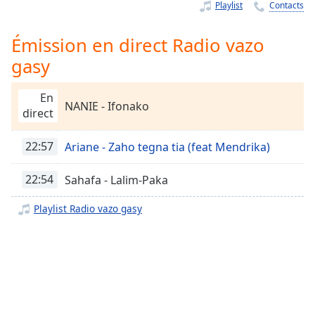
Time
-
Playlist
Contacts
-:-
Émission en direct Radio vazo
1x
gasy
Playback
Rate
En
NANIE - Ifonako
Chapters
direct
Chapters
22:57
Ariane - Zaho tegna tia (feat Mendrika)
Descriptions
22:54
Sahafa - Lalim-Paka
descriptions
off
,
Playlist Radio vazo gasy
selected
Subtitles
subtitles
settings
,
opens