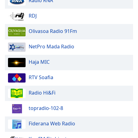
Radio RNA
RDJ
Olivasoa Radio 91Fm
NetPro Mada Radio
Haja MIC
RTV Soafia
Radio Hi&Fi
topradio-102-8
Fiderana Web Radio