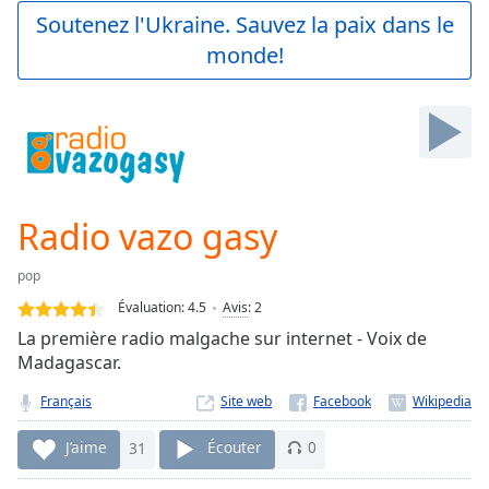
Play
Soutenez l'Ukraine. Sauvez la paix dans le
Video
monde!
Play
Skip
Backward
Skip
Forward
Mute
Current
Time
0:00
Radio vazo gasy
/
Duration
-:-
pop
Loaded
:
0.00%
Évaluation:
4.5
Avis
:
2
Stream
La première radio malgache sur internet - Voix de
Type
LIVE
Madagascar.
Seek to
live,
Français
Site web
currently
behind
J’aime
31
Écouter
0
live
LIVE
Remaining