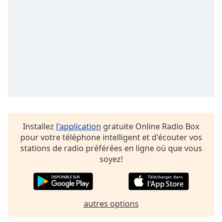
Family
Reset
Done
Close
Modal
Dialog
End
of
dialog
window.
Installez
l'application
gratuite Online Radio Box
pour votre téléphone intelligent et d'écouter vos
stations de radio préférées en ligne où que vous
soyez!
autres options