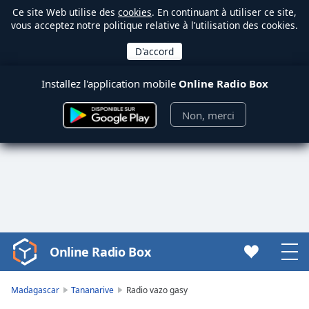
Ce site Web utilise des
cookies
. En continuant à utiliser ce site,
vous acceptez notre politique relative à l’utilisation des cookies.
Installez l'application mobile
Online Radio Box
Non, merci
Online Radio Box
Video
Player
is
Madagascar
Tananarive
Radio vazo gasy
loading.