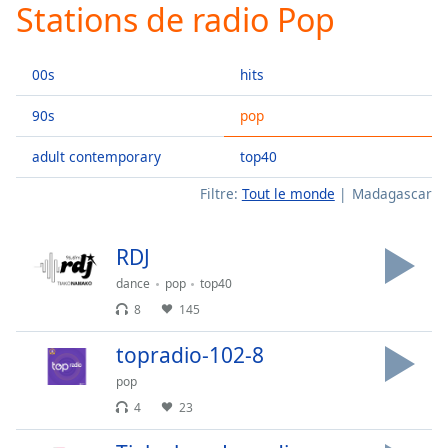
Stations de radio Pop
Play
Video
Play
00s
hits
Skip
Backward
Skip
90s
pop
Forward
Mute
adult contemporary
top40
Current
Time
0:00
Filtre:
Tout le monde
Madagascar
/
Duration
-:-
RDJ
Loaded
:
0.00%
dance
pop
top40
Stream
8
145
Type
LIVE
topradio-102-8
Seek to
live,
currently
pop
behind
4
23
live
LIVE
Remaining