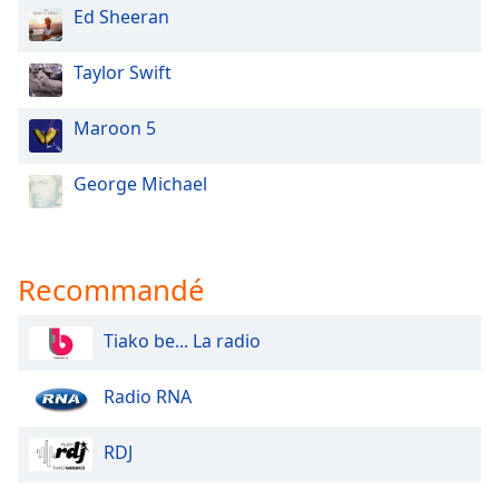
Ed Sheeran
Taylor Swift
Maroon 5
George Michael
Recommandé
Tiako be... La radio
Radio RNA
RDJ