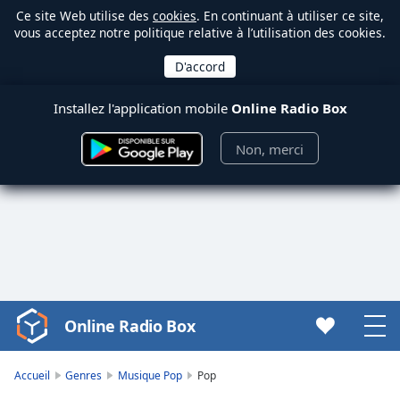
Ce site Web utilise des
cookies
. En continuant à utiliser ce site,
vous acceptez notre politique relative à l’utilisation des cookies.
Installez l'application mobile
Online Radio Box
Non, merci
Online Radio Box
Video
Player
is
Accueil
Genres
Musique Pop
Pop
loading.