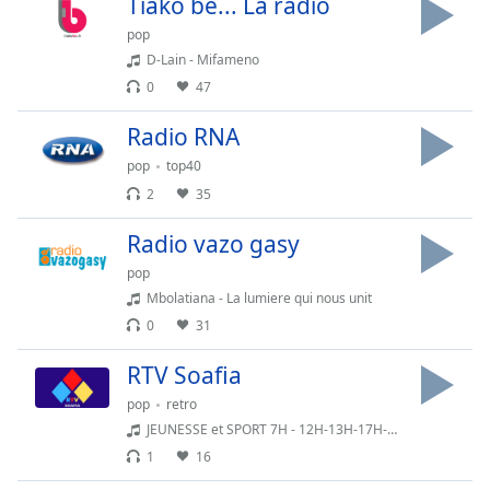
Tiako be... La radio
Time
-
-:-
pop
D-Lain - Mifameno
1x
0
47
Playback
Rate
Radio RNA
Chapters
pop
top40
2
35
Chapters
Radio vazo gasy
Descriptions
pop
descriptions
Mbolatiana - La lumiere qui nous unit
off
,
0
31
selected
RTV Soafia
Subtitles
pop
retro
subtitles
JEUNESSE et SPORT 7H - 12H-13H-17H-18H du 08 AOUT au 11 AOUT
settings
,
1
16
opens