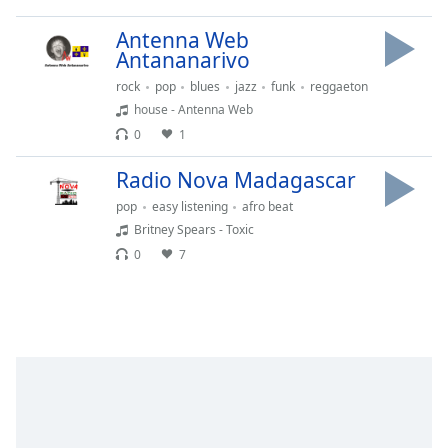
Opacity
Antenna Web
Antananarivo
Caption
rock
pop
blues
jazz
funk
reggaeton
Area
house - Antenna Web
Background
0
1
Color
Radio Nova Madagascar
Opacity
pop
easy listening
afro beat
Britney Spears - Toxic
0
7
Font
Size
Text
Edge
Style
Font