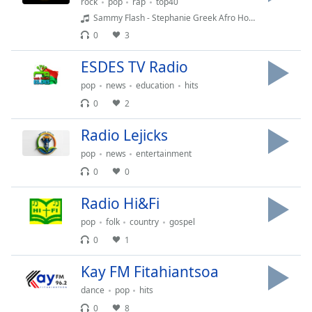
rock
pop
rap
top40
dialog
Sammy Flash - Stephanie Greek Afro House
window.
0
3
Escape
will
ESDES TV Radio
cancel
and
pop
news
education
hits
close
0
2
the
window.
Radio Lejicks
pop
news
entertainment
Text
0
0
Color
Radio Hi&Fi
Opacity
pop
folk
country
gospel
0
1
Text
Kay FM Fitahiantsoa
Background
Color
dance
pop
hits
0
8