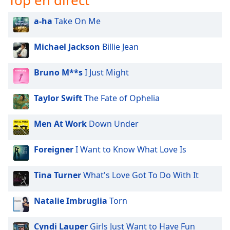
Top en direct
a-ha
Take On Me
Michael Jackson
Billie Jean
Bruno M**s
I Just Might
Taylor Swift
The Fate of Ophelia
Men At Work
Down Under
Foreigner
I Want to Know What Love Is
Tina Turner
What's Love Got To Do With It
Natalie Imbruglia
Torn
Cyndi Lauper
Girls Just Want to Have Fun