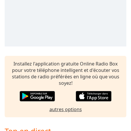
Family
Reset
Done
Close
Modal
Dialog
End
of
Installez l'application gratuite Online Radio Box
dialog
pour votre téléphone intelligent et d'écouter vos
window.
stations de radio préférées en ligne où que vous
soyez!
autres options