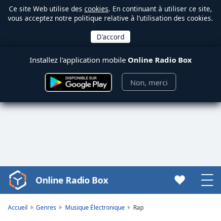
Ce site Web utilise des
cookies
. En continuant à utiliser ce site,
vous acceptez notre politique relative à l’utilisation des cookies.
Installez l'application mobile
Online Radio Box
Non, merci
Online Radio Box
Video
Player
is
Accueil
Genres
Musique Électronique
Rap
loading.