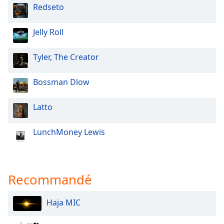
Redseto
Opacity
Jelly Roll
Caption
Area
Tyler, The Creator
Background
Color
Bossman Dlow
Opacity
Latto
LunchMoney Lewis
Font
Size
Text
Recommandé
Edge
Style
Haja MIC
Font