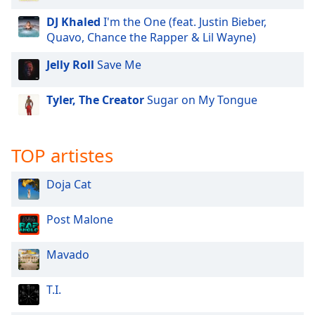
dialog
DJ Khaled
I'm the One (feat. Justin Bieber,
window.
Quavo, Chance the Rapper & Lil Wayne)
Escape
will
Jelly Roll
Save Me
cancel
and
Tyler, The Creator
Sugar on My Tongue
close
the
window.
TOP artistes
Text
Color
Doja Cat
Post Malone
Opacity
Mavado
Text
Background
T.I.
Color