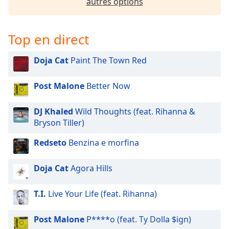
subtitles
autres options
settings
dialog
subtitles
Top en direct
off
,
selected
Doja Cat
Paint The Town Red
Audio
Post Malone
Better Now
Track
Picture-
DJ Khaled
Wild Thoughts (feat. Rihanna &
in-
Picture
Bryson Tiller)
Fullscreen
Redseto
Benzina e morfina
This
is
a
Doja Cat
Agora Hills
modal
window.
T.I.
Live Your Life (feat. Rihanna)
Beginning
Post Malone
P****o (feat. Ty Dolla $ign)
of