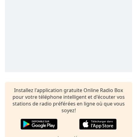
Time
-
-:-
1x
Playback
Rate
Chapters
Chapters
Descriptions
descriptions
off
,
Installez l'application gratuite Online Radio Box
selected
pour votre téléphone intelligent et d'écouter vos
stations de radio préférées en ligne où que vous
Subtitles
soyez!
subtitles
settings
,
opens