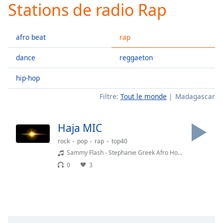
Stations de radio Rap
Play
Video
Play
afro beat
rap
Skip
Backward
Skip
dance
reggaeton
Forward
Mute
hip-hop
Current
Time
0:00
Filtre:
Tout le monde
Madagascar
/
Duration
-:-
Haja MIC
Loaded
:
0.00%
rock
pop
rap
top40
Stream
Sammy Flash - Stephanie Greek Afro House
Type
LIVE
0
3
Seek to
live,
currently
behind
live
LIVE
Remaining