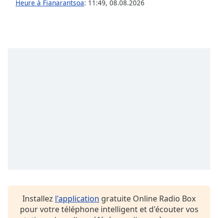
subtitles
Heure à Fianarantsoa
:
11:49
,
08.08.2026
settings
dialog
subtitles
off
,
selected
Audio
Track
Picture-
in-
Picture
Fullscreen
This
is
a
modal
window.
Installez
l'application
gratuite Online Radio Box
Beginning
pour votre téléphone intelligent et d'écouter vos
of