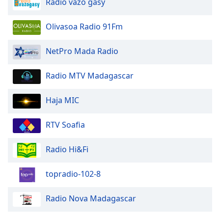
Radio vazo gasy
Opacity
Olivasoa Radio 91Fm
Caption
NetPro Mada Radio
Area
Background
Color
Radio MTV Madagascar
Haja MIC
Opacity
RTV Soafia
Font
Size
Radio Hi&Fi
Text
topradio-102-8
Edge
Style
Radio Nova Madagascar
Font