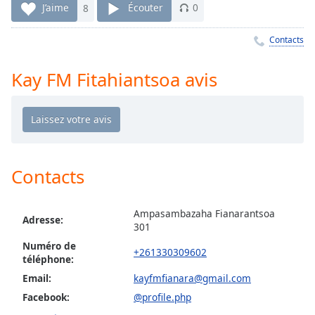
Time
-
J’aime
8
Écouter
0
-:-
Contacts
1x
Playback
Kay FM Fitahiantsoa avis
Rate
Chapters
Chapters
Descriptions
Contacts
descriptions
off
,
Ampasambazaha Fianarantsoa
selected
Adresse:
301
Numéro de
Subtitles
+261330309602
téléphone:
subtitles
Email:
kayfmfianara@gmail.com
settings
,
Facebook:
@profile.php
opens