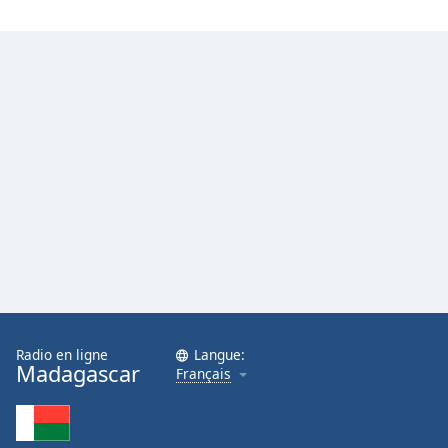
Family
Reset
Done
Close
Modal
Dialog
End
of
dialog
window.
Radio en ligne
Langue:
Madagascar
Français