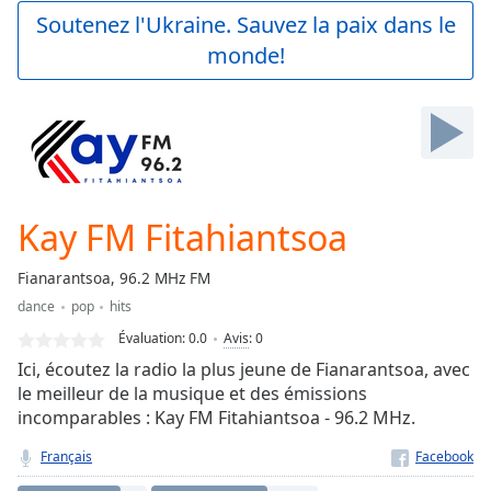
Play
Soutenez l'Ukraine. Sauvez la paix dans le
Video
monde!
Play
Skip
Backward
Skip
Forward
Mute
Current
Time
0:00
Kay FM Fitahiantsoa
/
Duration
-:-
Fianarantsoa, 96.2 MHz FM
Loaded
:
dance
pop
hits
0.00%
Stream
Évaluation:
0.0
Avis
:
0
Type
LIVE
Ici, écoutez la radio la plus jeune de Fianarantsoa, avec
Seek to
le meilleur de la musique et des émissions
live,
incomparables : Kay FM Fitahiantsoa - 96.2 MHz.
currently
behind
live
LIVE
Français
Remaining