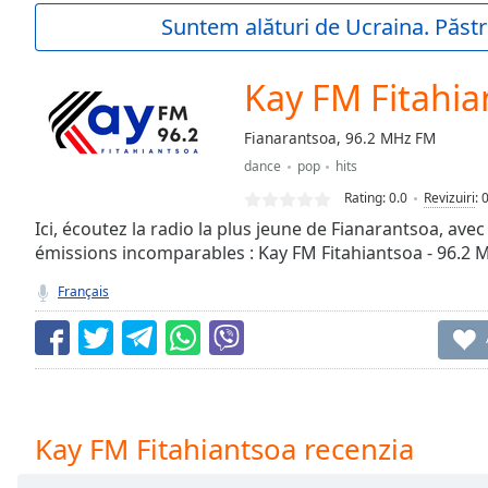
Current
Suntem alături de Ucraina. Păstr
Time
0:00
/
Duration
-:-
Kay FM Fitahia
Loaded
:
0.00%
Fianarantsoa, 96.2 MHz FM
0:00
dance
pop
hits
Stream
Type
LIVE
Rating:
0.0
Revizuiri
:
Seek to
Ici, écoutez la radio la plus jeune de Fianarantsoa, avec
live,
émissions incomparables : Kay FM Fitahiantsoa - 96.2 
currently
behind
live
LIVE
Français
Remaining
Time
-
-:-
1x
Playback
Kay FM Fitahiantsoa recenzia
Rate