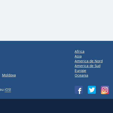
Africa
Asia
America de Nord
America de Sud
Europe
Moldova
Oceania
au
iOS!