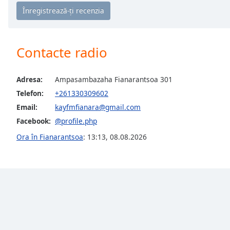
Chapters
Chapters
Descriptions
Contacte radio
descriptions
off
,
Adresa:
Ampasambazaha Fianarantsoa 301
selected
Telefon:
+261330309602
Subtitles
Email:
kayfmfianara@gmail.com
Facebook:
@profile.php
subtitles
settings
,
Ora în Fianarantsoa
:
13:13
,
08.08.2026
opens
subtitles
settings
dialog
subtitles
off
,
selected