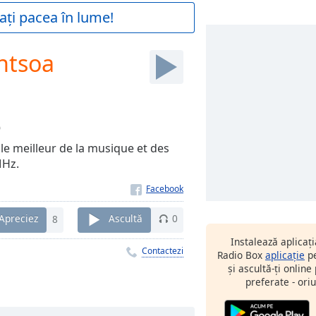
ați pacea în lume!
ntsoa
0
 le meilleur de la musique et des
MHz.
Apreciez
8
Ascultă
0
Instalează aplicaț
Contactezi
Radio Box
aplicație
pe
și ascultă-ți online
preferate - oriu