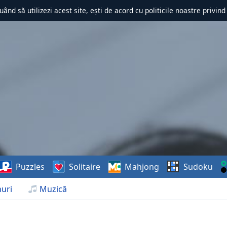
uând să utilizezi acest site, ești de acord cu politicile noastre privin
Puzzles
Solitaire
Mahjong
Sudoku
uri
Muzică