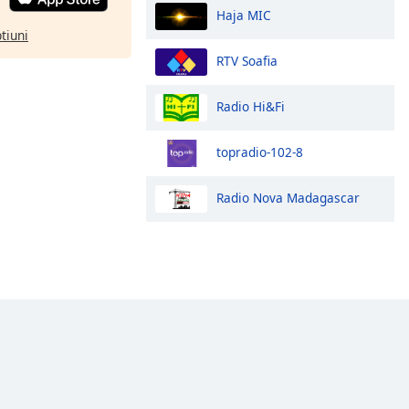
Haja MIC
ptiuni
RTV Soafia
Radio Hi&Fi
topradio-102-8
Radio Nova Madagascar