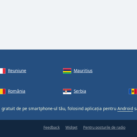
Reuniune
Mauritius
România
Serbia
, gratuit de pe smartphone-ul tău, folosind aplicația pentru
Android
s
Feedback
Widget
Pentru posturile de radio