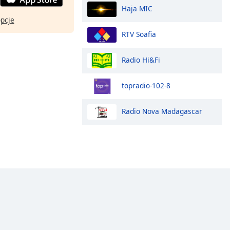
Haja MIC
opcje
RTV Soafia
Radio Hi&Fi
topradio-102-8
Radio Nova Madagascar