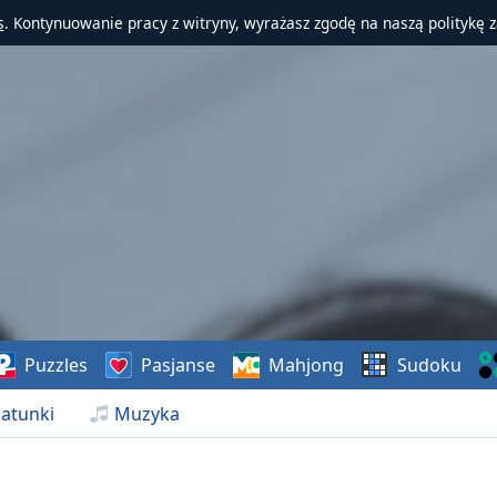
s
. Kontynuowanie pracy z witryny, wyrażasz zgodę na naszą politykę 
Puzzles
Pasjanse
Mahjong
Sudoku
atunki
Muzyka