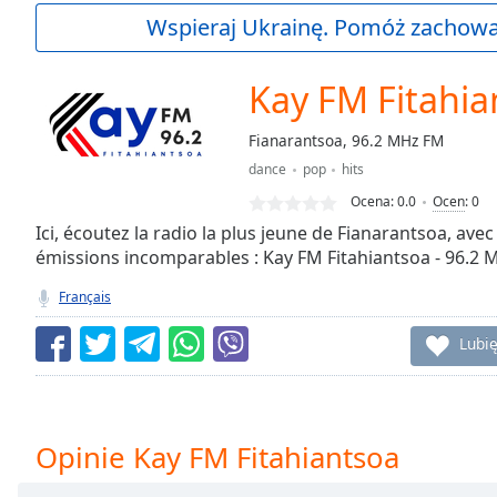
Current
Wspieraj Ukrainę. Pomóż zachować
Time
0:00
/
Duration
-:-
Kay FM Fitahia
Loaded
:
0.00%
Fianarantsoa, 96.2 MHz FM
0:00
dance
pop
hits
Stream
Type
LIVE
Ocena:
0.0
Ocen
:
0
Seek to
Ici, écoutez la radio la plus jeune de Fianarantsoa, avec
live,
émissions incomparables : Kay FM Fitahiantsoa - 96.2 
currently
behind
live
LIVE
Français
Remaining
Time
-
Lubię
-:-
1x
Playback
Opinie Kay FM Fitahiantsoa
Rate