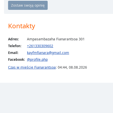
Chapters
Chapters
Descriptions
Kontakty
descriptions
off
,
Adres:
Ampasambazaha Fianarantsoa 301
selected
Telefon:
+261330309602
Subtitles
Email:
kayfmfianara@gmail.com
Facebook:
@profile.php
subtitles
settings
,
Czas w mieście Fianarantsoa
:
04:44
,
08.08.2026
opens
subtitles
settings
dialog
subtitles
off
,
selected