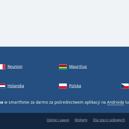
Reunion
Mauritius
Holandia
Polska
oa
w smartfonie za darmo za pośrednictwem aplikacji na
Androida
l
Opinie i uwagi
Widgety
Dla stacji radiowych