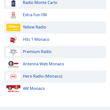
Radio Monte Carlo
Opacity
Extra Fun FM
Caption
Yellow Radio
Area
Background
Hits 1 Monaco
Color
Premium Radio
Opacity
Antenna Web Monaco
Font
Size
Hero Radio (Monaco)
AW Monaco
Text
Edge
Style