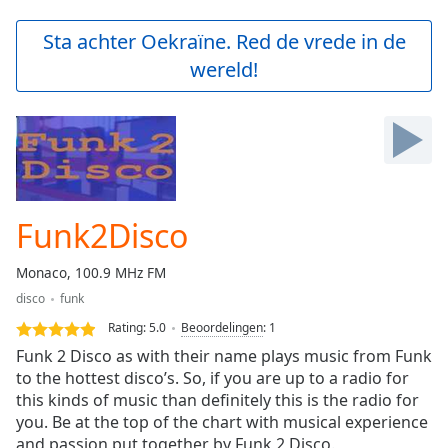
loading.
Play
Sta achter Oekraïne. Red de vrede in de
Video
wereld!
Play
Skip
Backward
Skip
Forward
Mute
Current
Time
0:00
Funk2Disco
/
Duration
-:-
Monaco, 100.9 MHz FM
Loaded
:
disco
funk
0.00%
Stream
Rating:
5.0
Beoordelingen
:
1
Type
LIVE
Funk 2 Disco as with their name plays music from Funk
Seek to
to the hottest disco’s. So, if you are up to a radio for
live,
this kinds of music than definitely this is the radio for
currently
behind
you. Be at the top of the chart with musical experience
live
LIVE
and passion put together by Funk 2 Disco.