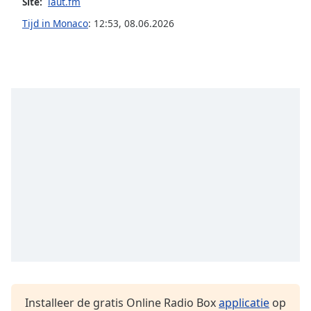
opens
Site:
laut.fm
subtitles
Tijd in Monaco
:
12:53
,
08.06.2026
settings
dialog
subtitles
off
,
selected
Audio
Track
Picture-
in-
Picture
Fullscreen
This
is
a
modal
window.
Beginning
Installeer de gratis Online Radio Box
applicatie
op