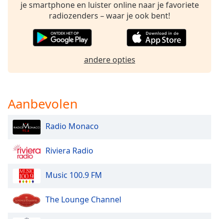
of
je smartphone en luister online naar je favoriete
dialog
radiozenders – waar je ook bent!
window.
Escape
will
cancel
andere opties
and
close
the
Aanbevolen
window.
Text
Radio Monaco
Color
Riviera Radio
Opacity
Music 100.9 FM
Text
The Lounge Channel
Background
Color